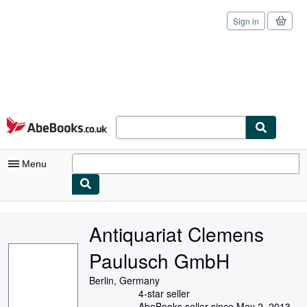
Sign in
Skip to main content
AbeBooks.co.uk
Menu
My Account
Antiquariat Clemens
My Purchases
Paulusch GmbH
Sign Off
Berlin, Germany
Advanced Search
4-star seller
AbeBooks seller since May 2, 2013