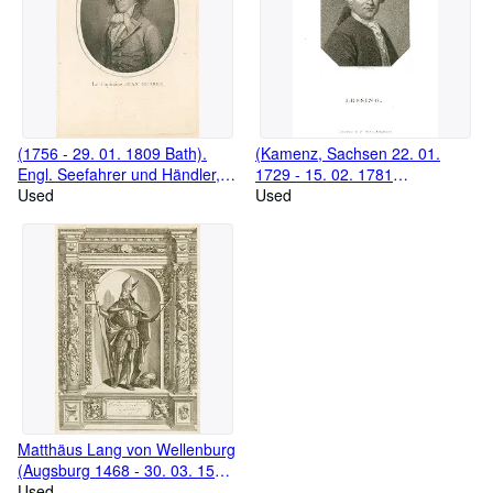
nach rechts.
(1756 - 29. 01. 1809 Bath).
(Kamenz, Sachsen 22. 01.
Engl. Seefahrer und Händler,
1729 - 15. 02. 1781
Brustbild im Oval, "Le Capitaine
Used
Braunschweig). Dichter.
Used
Jean Meares".
Brustbild im Oktogon.
Matthäus Lang von Wellenburg
(Augsburg 1468 - 30. 03. 1540
Salzburg) Erzbischof von
Used