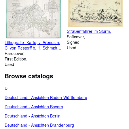
Straßenfahrer im Sturm.
Softcover
Signed
Lithografie- Karte, v. Arends n.
Used
C. von Restorff b. H. Schmidt
und von Cossel in Wismar,
Hardcover
"Charte der Großherzogthümer
First Edition
Mecklenburg-Schwerin und
Used
Mecklenburg-Strelitz nach den
Browse catalogs
zuverlaessigsten Huelfsquellen
gezeichnet.".
D
Deutschland - Ansichten Baden-Württemberg
Deutschland - Ansichten Bayern
Deutschland - Ansichten Berlin
Deutschland - Ansichten Brandenburg