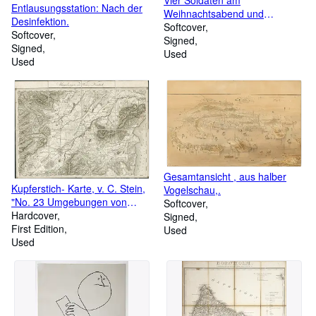
Vier Soldaten am
Entlausungsstation: Nach der
Weihnachtsabend und
Desinfektion.
Autographen.
Softcover
Softcover
Signed
Signed
Used
Used
Gesamtansicht , aus halber
Kupferstich- Karte, v. C. Stein,
Vogelschau,.
"No. 23 Umgebungen von
Softcover
Wiener Neustadt.".
Hardcover
Signed
First Edition
Used
Used