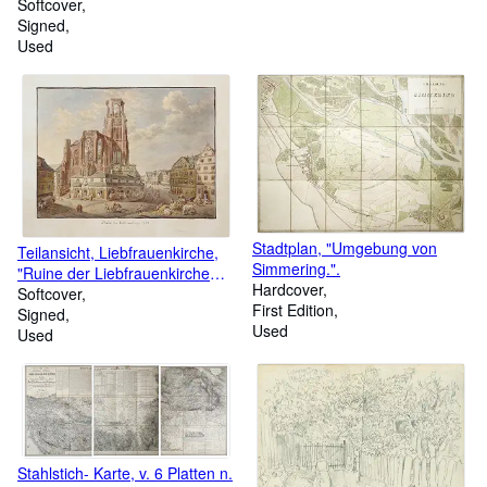
Softcover
Signed
Used
Stadtplan, "Umgebung von
Teilansicht, Liebfrauenkirche,
Simmering.".
"Ruine der Liebfrauenkirche
Hardcover
1793".
Softcover
First Edition
Signed
Used
Used
Stahlstich- Karte, v. 6 Platten n.