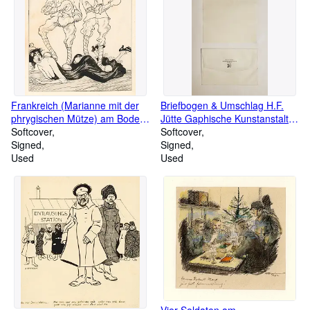
Frankreich (Marianne mit der
Briefbogen & Umschlag H.F.
phrygischen Mütze) am Boden
Jütte Gaphische Kunstanstalt
liegend wird von einem
Softcover
Leipzig.
Softcover
Kanadier und Amerikaner, die
Signed
Signed
Boxhandschuhe tragen, mit
Used
Used
Füssen getreten.