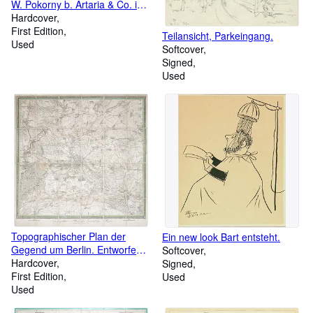
W. Pokorny b. Artaria & Co. in
Wien, "Die Kaiserl. Königl.
Hardcover
Militairgrenze gewidmet Seiner
First Edition
Teilansicht, Parkeingang.
Hochwohlgeborn dem Herrn
Used
Softcover
Karl Freiherrn von Hietzinger
Signed
Seiner kaiserl. königl.
Used
apostolischen Majestät
wirklichen Staats- und
Konferenzrathe in tiefer
Ehrfurcht".
Topographischer Plan der
Ein new look Bart entsteht.
Gegend um Berlin. Entworfen
Softcover
von D. G. Reymann.
Hardcover
Signed
First Edition
Used
Used