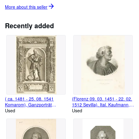
im Bestand zählen wir nun zu den größten Antiquariaten im
More about this
seller
deutschsprachigen Raum für Grafik.
Recently added
( ca. 1481 - 25. 08. 1541
(Florenz 09. 03. 1451 - 22. 02.
Komarom), Ganzporträt
1512 Sevilla). Ital. Kaufmann,
stehend in Rüstung im
Used
Navigator und Seefahrer. Er
Used
Schmuckportal, "Gulielmus
erforschte Teile der Ostküste
Baro a Rogendorf".
Südamerikas. Nach ihm wurde
der Kontinent Armerika
benannt. Brustbild im Profil