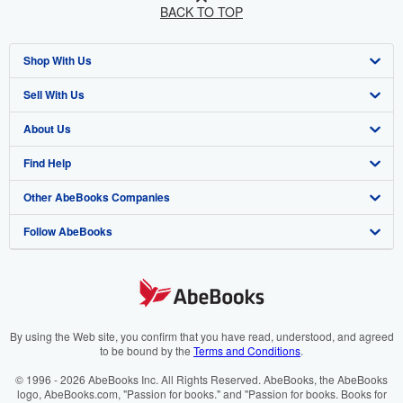
BACK TO TOP
Shop With Us
Sell With Us
Advanced Search
About Us
Browse Collections
Start Selling
Find Help
My Account
Join Our Affiliate Programme
About AbeBooks
Other AbeBooks Companies
My Orders
Book Buyback
Media
Help
Follow AbeBooks
View Basket
Refer a seller
Careers
Customer Service
AbeBooks.com
Privacy Policy
AbeBooks.de
Cookie Preferences
AbeBooks.fr
Cookies Notice
AbeBooks.it
By using the Web site, you confirm that you have read, understood, and agreed
to be bound by the
Terms and Conditions
.
Accessibility
AbeBooks Aus/NZ
© 1996 - 2026 AbeBooks Inc. All Rights Reserved. AbeBooks, the AbeBooks
logo, AbeBooks.com, "Passion for books." and "Passion for books. Books for
AbeBooks.ca