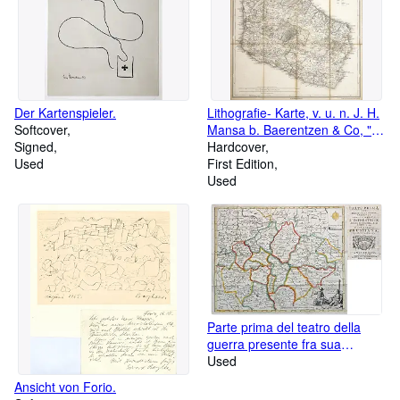
Der Kartenspieler.
Lithografie- Karte, v. u. n. J. H.
Softcover
Mansa b. Baerentzen & Co, "
Signed
Bornholm ".
Hardcover
Used
First Edition
Used
Parte prima del teatro della
guerra presente fra sua
majesta l'imperatrice Regina
Used
d'Ungheria, e di Boemia, .
Ansicht von Forio.
Edizione Terza.