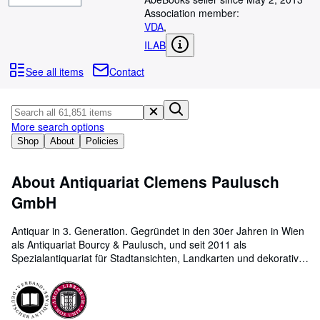
Browse Collections
Association member:
Rare Books
VDA
,
ILAB
Art & Collectables
See all items
Contact
Textbooks
Sellers
More search options
Start Selling
Shop
About
Policies
Help
CLOSE
About Antiquariat Clemens Paulusch
GmbH
Antiquar in 3. Generation. Gegründet in den 30er Jahren in Wien
als Antiquariat Bourcy & Paulusch, und seit 2011 als
Spezialantiquariat für Stadtansichten, Landkarten und dekorative
Grafik in Berlin beheimatet. Im Jahre 2016 haben wir die
Bestände des renommierten Antiquariats Struck (gegründet 1975
in Mainz, seit 1993 in Berlin) ebenso übernommen wie das
Ladenlokal im Nikolaiviertel in Berlin Mitte. Mit über 80.000 Blätter