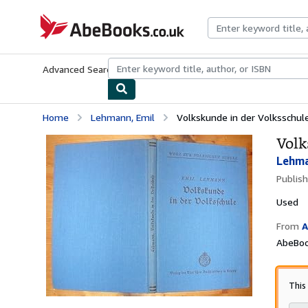
Skip to main content
AbeBooks.co.uk
Advanced Search
Browse Collections
Rare Books
Art & Collect
Home
Lehmann, Emil
Volkskunde in der Volksschule
Volk
Lehma
Publis
Used
From
A
AbeBoo
This