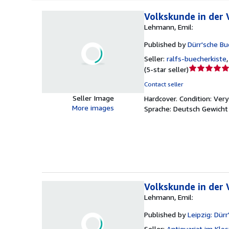
Volkskunde in der 
Lehmann, Emil:
Published by
Dürr'sche Bu
Seller:
ralfs-buecherkiste
Seller
(
5-star seller
)
rating
Contact seller
5
Seller Image
Hardcover.
Condition: Ver
out
More images
Sprache: Deutsch Gewicht
of
5
stars
Volkskunde in der 
Lehmann, Emil:
Published by
Leipzig: Dür
Seller:
Antiquariat im Klos