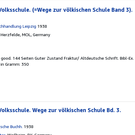
Volksschule. (=Wege zur völkischen Schule Band 3).
chhandlung Leipzig
1938
,
Herzfelde, MOL, Germany
y good.
144 Seiten Guter Zustand Fraktur/ Altdeutsche Schrift. Bibl-Ex
 in Gramm: 350
Volksschule. Wege zur völkischen Schule Bd. 3.
r'sche Buchh.
1938
ter
,
Weilheim, BY, Germany