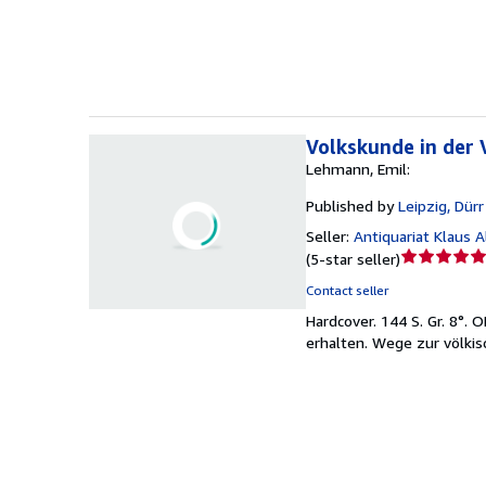
5
stars
Volkskunde in der V
Lehmann, Emil:
Published by
Leipzig, Dür
Seller:
Antiquariat Klaus A
Seller
(
5-star seller
)
rating
Contact seller
5
Hardcover.
144 S. Gr. 8°.
out
erhalten. Wege zur völkis
of
5
stars