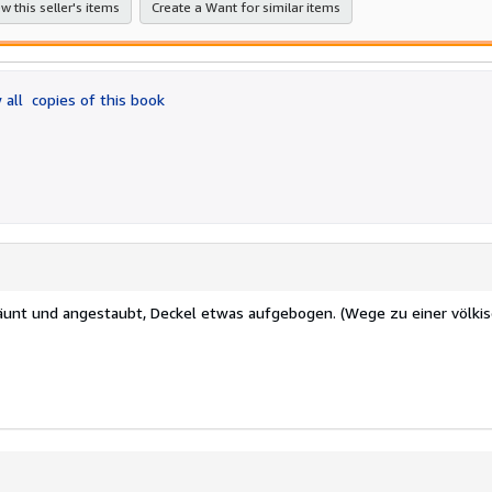
w this seller's items
Create a Want for similar items
 all
copies of this book
bräunt und angestaubt, Deckel etwas aufgebogen. (Wege zu einer völki