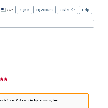
GBP
Sign in
My Account
Basket
Help
Site
shopping
preferences
unde in der Volksschule.
by Lehmann, Emil.