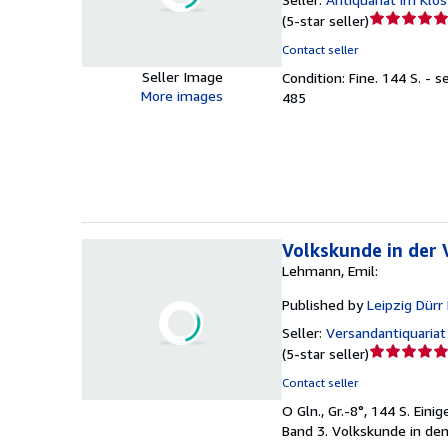
Seller
(
5-star seller
)
rating
Contact seller
5
Seller Image
Condition: Fine.
144 S. - s
out
More images
485
of
5
stars
Volkskunde in der 
Lehmann, Emil:
Published by
Leipzig Dürr
Seller:
Versandantiquariat
Seller
(
5-star seller
)
rating
Contact seller
5
O Gln., Gr.-8°, 144 S. Ein
out
Band 3. Volkskunde in den
of