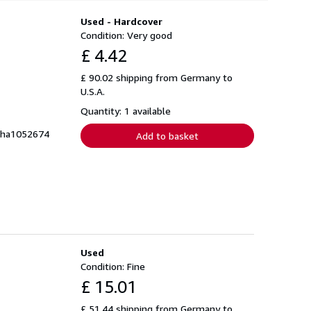
Used - Hardcover
Condition: Very good
£ 4.42
£ 90.02 shipping from Germany to
U.S.A.
Quantity: 1 available
. ha1052674
Add to basket
Used
Condition: Fine
£ 15.01
£ 51.44 shipping from Germany to