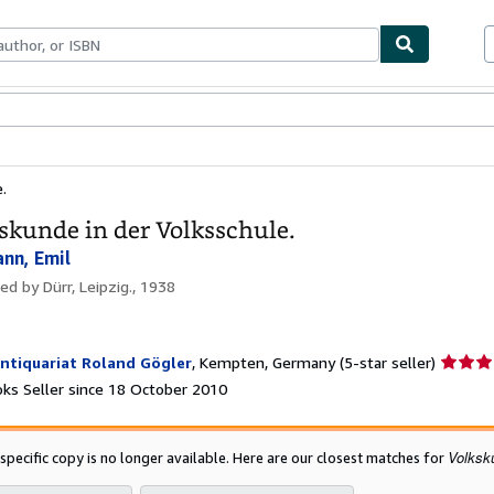
ables
Textbooks
Sellers
Start Selling
.
skunde in der Volksschule.
nn, Emil
hed by
Dürr, Leipzig., 1938
Seller
ntiquariat Roland Gögler
,
Kempten, Germany
(5-star seller)
rating
ks Seller since 18 October 2010
5
out
of
Volksk
 specific copy is no longer available. Here are our closest matches for
5
stars