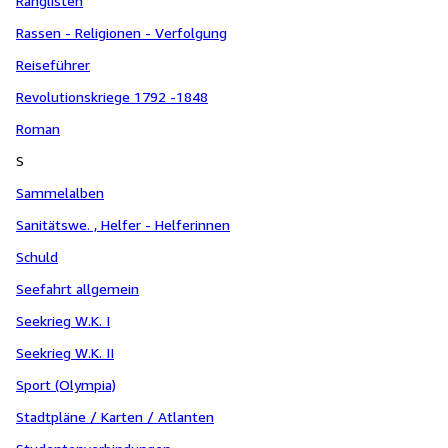
Ranglisten
Rassen - Religionen - Verfolgung
Reiseführer
Revolutionskriege 1792 -1848
Roman
S
Sammelalben
Sanitätswe. , Helfer - Helferinnen
Schuld
Seefahrt allgemein
Seekrieg W.K. I
Seekrieg W.K. II
Sport (Olympia)
Stadtpläne / Karten / Atlanten