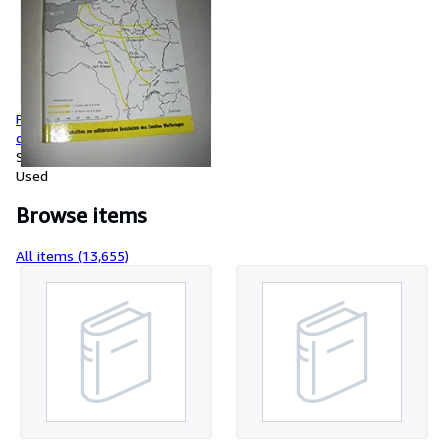
Panzertaktik im Spiegel
deutscher Kriegstagebücher
1939-1941
Softcover
Used
Browse items
All items (13,655)