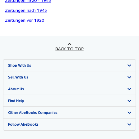
Zeitungen 1920 - 1945
Zeitungen nach 1945
Zeitungen vor 1920
BACK TO TOP
Shop With Us
Advanced Search
Sell With Us
Browse Collections
Start Selling
About Us
My Account
Join Our Affiliate Programme
About AbeBooks
Find Help
My Orders
Book Buyback
Media
Help
Other AbeBooks Companies
View Basket
Refer a seller
Careers
Customer Service
AbeBooks.com
Follow AbeBooks
Privacy Policy
AbeBooks.de