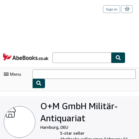
Sign in
Skip to main content
AbeBooks.co.uk
Menu
My Account
O+M GmbH Militär-
My Purchases
Antiquariat
Sign Off
Hamburg, DEU
Advanced Search
5-star seller
AbeBooks seller since February 22,