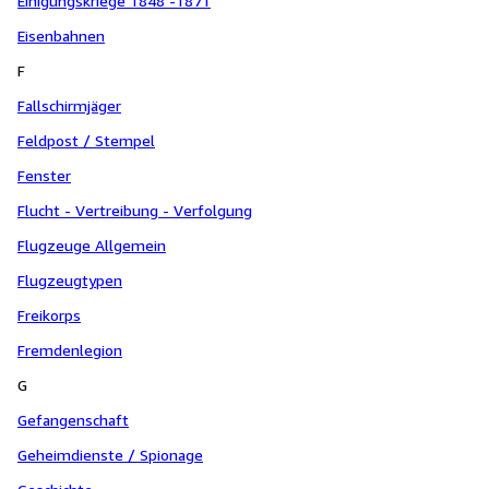
Einigungskriege 1848 -1871
Eisenbahnen
F
Fallschirmjäger
Feldpost / Stempel
Fenster
Flucht - Vertreibung - Verfolgung
Flugzeuge Allgemein
Flugzeugtypen
Freikorps
Fremdenlegion
G
Gefangenschaft
Geheimdienste / Spionage