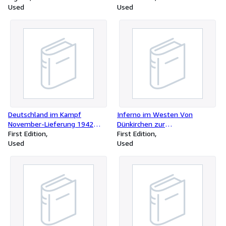
Used
Used
Deutschland im Kampf
Inferno im Westen Von
November-Lieferung 1942
Dünkirchen zur
Nr.77/78 der Gesamtlieferung
First Edition
Ardennenschlacht
First Edition
Used
Used