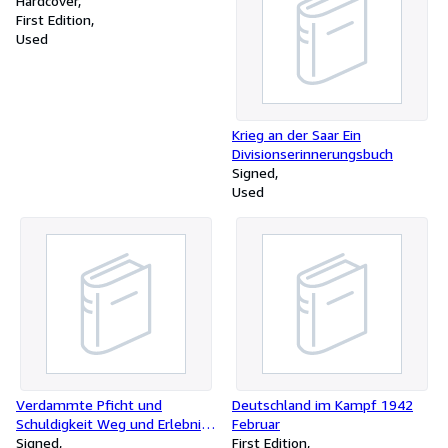
Weltkrieges 1914 - 1918
Hardcover
First Edition
Used
Krieg an der Saar Ein
Divisionserinnerungsbuch
Signed
Used
Verdammte Pficht und
Deutschland im Kampf 1942
Schuldigkeit Weg und Erlebnis
Februar
1914 - 1933
Signed
First Edition