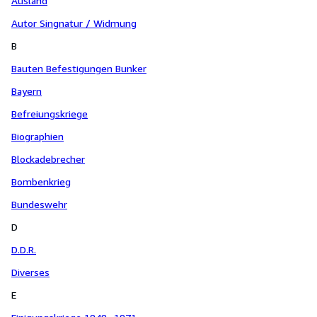
Ausland
Autor Singnatur / Widmung
B
Bauten Befestigungen Bunker
Bayern
Befreiungskriege
Biographien
Blockadebrecher
Bombenkrieg
Bundeswehr
D
D.D.R.
Diverses
E