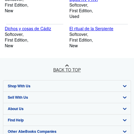
First Edition
Softcover
New
First Edition
Used
Dichos y cosas de Cádiz
El ritual de la Serpiente
Softcover
Softcover
First Edition
First Edition
New
New
BACK TO TOP
Shop With Us
Sell With Us
Advanced Search
About Us
Browse Collections
Start Selling
Find Help
My Account
Join Our Affiliate Programme
About AbeBooks
Other AbeBooks Companies
My Orders
Book Buyback
Media
Help