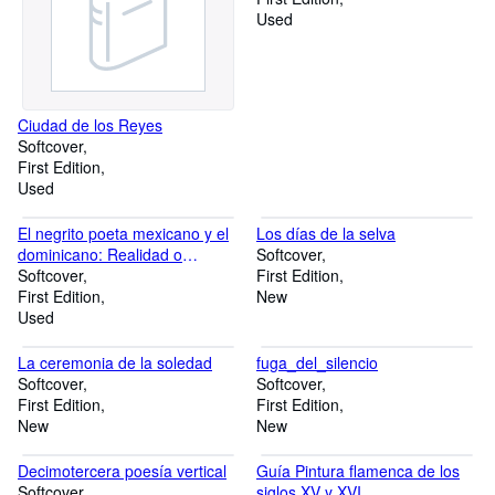
Used
Ciudad de los Reyes
Softcover
First Edition
Used
El negrito poeta mexicano y el
Los días de la selva
dominicano: Realidad o
Softcover
fantasia ( " Sepan cuantos .
Softcover
First Edition
"no.344 )
First Edition
New
Used
La ceremonia de la soledad
fuga_del_silencio
Softcover
Softcover
First Edition
First Edition
New
New
Decimotercera poesía vertical
Guía Pintura flamenca de los
Softcover
siglos XV y XVI