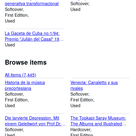
generativa transformacional
Softcover
Softcover
Used
First Edition
Used
La Gaceta de Cuba no.1/94:
Premio "Julián del Casal" 1993
/ Entrevista a Carlos Varela /
Used
Homenaje a Pepe Rodr´guez
Feo
Browse items
All items (7,445)
Historia de la música
Venecia: Canaletto y sus
precortesiana
rivales
Softcover
Softcover
First Edition
First Edition
Used
Used
Die larvierte Depression. Mit
The Topkapi Saray Museum:
einem Geleitwort von Prof.Dr.
The Albums and Illustrated
H. Reisner.
Softcover
Manuscripts
Hardcover
Used
First Edition