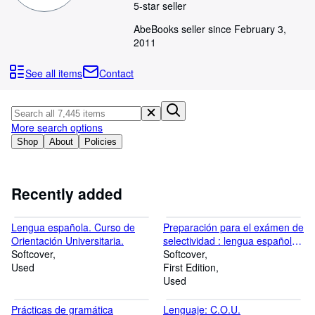
Browse Collections
5-star seller
Rare Books
AbeBooks seller since February 3,
2011
Art & Collectables
See all items
Contact
Textbooks
Sellers
Start Selling
More search options
Shop
About
Policies
Help
CLOSE
Recently added
Lengua española. Curso de
Preparación para el exámen de
Orientación Universitaria.
selectividad : lengua española
Softcover
(Distrito Unico de mAdrid y
Softcover
Used
Distrito de la UNED)
First Edition
Used
Prácticas de gramática
Lenguaje: C.O.U.