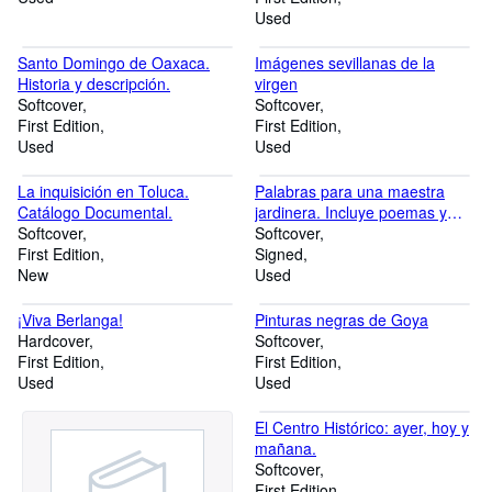
Used
Santo Domingo de Oaxaca.
Imágenes sevillanas de la
Historia y descripción.
virgen
Softcover
Softcover
First Edition
First Edition
Used
Used
La inquisición en Toluca.
Palabras para una maestra
Catálogo Documental.
jardinera. Incluye poemas y
Softcover
canciones para copartir con los
Softcover
First Edition
chicos.
Signed
New
Used
¡Viva Berlanga!
Pinturas negras de Goya
Hardcover
Softcover
First Edition
First Edition
Used
Used
El Centro Histórico: ayer, hoy y
mañana.
Softcover
First Edition