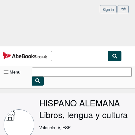
Sign in
Skip to main content
AbeBooks.co.uk
Menu
My Account
HISPANO ALEMANA
My Purchases
Libros, lengua y cultura
Sign Off
Advanced Search
Valencia, V, ESP