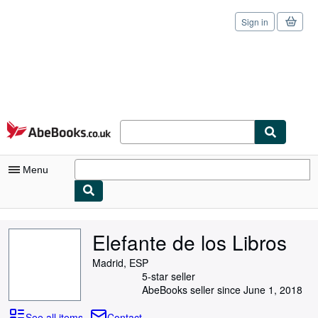
Sign in
Skip to main content
AbeBooks.co.uk
Menu
My Account
Elefante de los Libros
My Purchases
Madrid, ESP
Sign Off
5-star seller
AbeBooks seller since June 1, 2018
Advanced Search
See all items
Contact