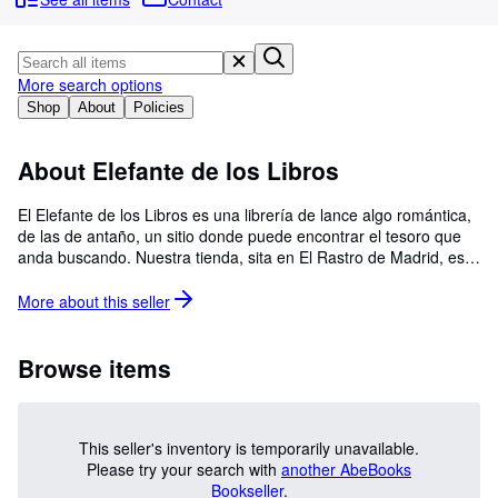
Browse Collections
Rare Books
Art & Collectables
More search options
Shop
About
Policies
Textbooks
Sellers
About Elefante de los Libros
Start Selling
El Elefante de los Libros es una librería de lance algo romántica,
de las de antaño, un sitio donde puede encontrar el tesoro que
Help
anda buscando. Nuestra tienda, sita en El Rastro de Madrid, es
CLOSE
un lugar en el que queremos también colmar deseos y agradar a
todos los amantes de los libros, del coleccionismo, de la lectura y
More about this
seller
del arte en general.
Browse items
This seller's inventory is temporarily unavailable.
Please try your search with
another AbeBooks
Bookseller
.