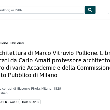
ables
Textbooks
Sellers
Start Selling
one. Libri dieci ...
chitettura di Marco Vitruvio Pollione. Libr
cati da Carlo Amati professore architett
 di varie Accademie e della Commission
to Pubblico di Milano
by
coi tipi di Giacomo Pirola, Milano, 1829
talian
 USED - GOOD
HARDCOVER