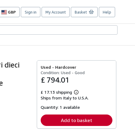
GBP
Sign in
My Account
Basket
Help
Site
shopping
preferences
i dieci
Used -
Hardcover
o
Condition: Used - Good
£ 794.01
e
£ 17.13 shipping
Learn
Ships from Italy to U.S.A.
more
about
Quantity:
1 available
shipping
rates
Add to basket