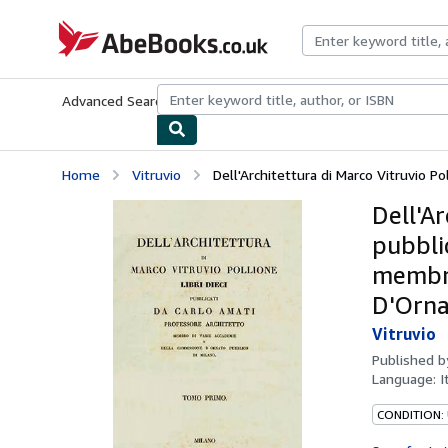
Skip to main content
AbeBooks.co.uk
Advanced Search
Browse Collections
Rare Books
Art & Collect
Home
Vitruvio
Dell'Architettura di Marco Vitruvio Polli
Dell'Ar
pubbli
membro
D'Orna
Vitruvio
Published 
Language:
I
CONDITION: