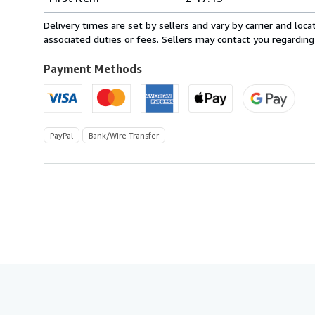
rates
from
Delivery times are set by sellers and vary by carrier and lo
Italy
associated duties or fees. Sellers may contact you regarding
to
U.S.A.
Payment Methods
PayPal
Bank/Wire Transfer