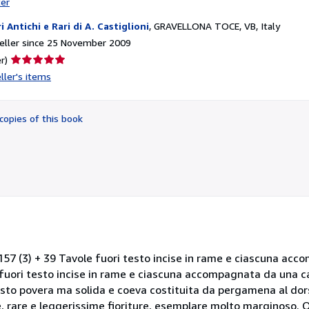
ter
ri Antichi e Rari di A. Castiglioni
,
GRAVELLONA TOCE, VB, Italy
eller since 25 November 2009
Seller
r)
rating
ller's items
5
out
of
copies of this book
5
stars
, 157 (3) + 39 Tavole fuori testo incise in rame e ciascuna ac
le fuori testo incise in rame e ciascuna accompagnata da una ca
sto povera ma solida e coeva costituita da pergamena al dor
he, rare e leggerissime fioriture, esemplare molto marginoso. 