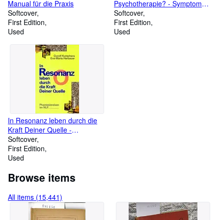
Manual für die Praxis
Psychotherapie? - Symptome -
Softcover
Methoden - Kosten -
Softcover
First Edition
Qualitätskontrolle
First Edition
Used
Used
In Resonanz leben durch die
Kraft Deiner Quelle -
Phantasiereisen im NLP
Softcover
First Edition
Used
Browse items
All items (15,441)