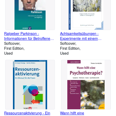
Ratgeber Parkinson -
Achtsamkeitsübungen -
Informationen für Betroffene
Experimente mit einem
und Angehörige (= Ratgeber
Softcover
anderen Lebensgefühl 85
Softcover
zur Reihe Fortschritte der
First Edition
Anleitungen für die Praxis (=
First Edition
Psychotherapie Band 16)
Used
Reihe Fachbuch )
Used
Ressourcenaktivierung - Ein
Wann hilft eine