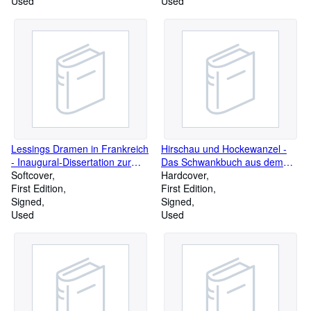
Used
für Romantik, e.V. " und die
Used
Buch-Nr. 291 vom Dichter
eigenhändig beziffert und mit
seinem Namenszug versehen)
Lessings Dramen in Frankreich
Hirschau und Hockewanzel -
- Inaugural-Dissertation zur
Das Schwankbuch aus dem
Erlangung der Doktorwürde bei
Softcover
Sudetenland
Hardcover
der hohen philosophischen
First Edition
First Edition
Fakultät der Ruprecht-Karls-
Signed
Signed
Universität Heidelbert
Used
Used