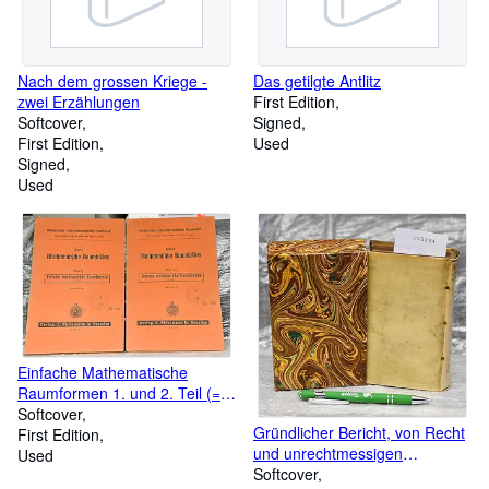
Nach dem grossen Kriege -
Das getilgte Antlitz
zwei Erzählungen
First Edition
Softcover
Signed
First Edition
Used
Signed
Used
Einfache Mathematische
Raumformen 1. und 2. Teil (=
Mathematisch-
Softcover
Gründlicher Bericht, von Recht
naturwissenschaftliche
First Edition
und unrechtmessigen
Raumbilder Reihe A -
Used
Ursachen offensive oder
Softcover
Mathematische Raumbilder