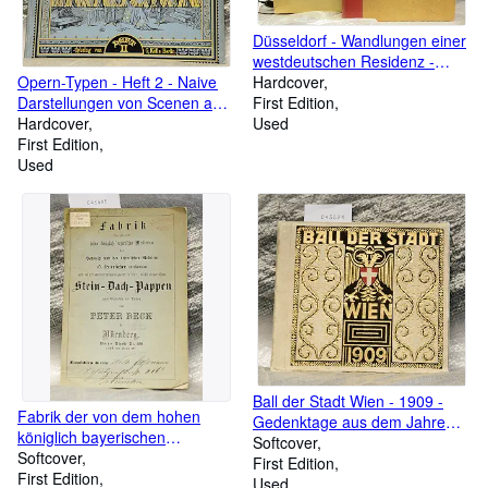
Düsseldorf - Wandlungen einer
westdeutschen Residenz -
Opern-Typen - Heft 2 - Naive
Herausgegeben mit
Hardcover
Darstellungen von Scenen aus
Unterstützung der Stadt
First Edition
den beliebtesten Opern, mit
Hardcover
Düsseldorf)
Used
dem Pinsel gezeichnet . Die
First Edition
Costüme sind, soweit es die
Used
Kleinheit zuläßt, getreu nach
Aufführungen theils der
königlichen, teils anderer
berliner Theater copiert.
Ball der Stadt Wien - 1909 -
Fabrik der von dem hohen
Gedenktage aus dem Jahre
königlich bayerischen
1809 - Eine Erinnerung - Den
Softcover
Ministerium des Handels und
Softcover
Damen Wiens gewidmet vom
First Edition
der öffentlichen Arbeiten als
First Edition
Ballkomitee der Stadt Wien
Used