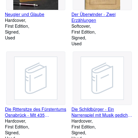
Neugier und Glaube
Der Überwinder - Zwei
Hardcover
Erzählungen
First Edition
Softcover
Signed
First Edition
Used
Signed
Used
Die Rittersitze des Fürstentums
Die Schildbürger - Ein
Osnabrück - Mit 435
Narrenspiel mit Musik gedichtet
Abbildungen
Hardcover
von Werneck vertont von Hugo
Hardcover
First Edition
Hermann (= Sonderdruck für
First Edition
Signed
die Mitglieder der Gesellschfat
Signed