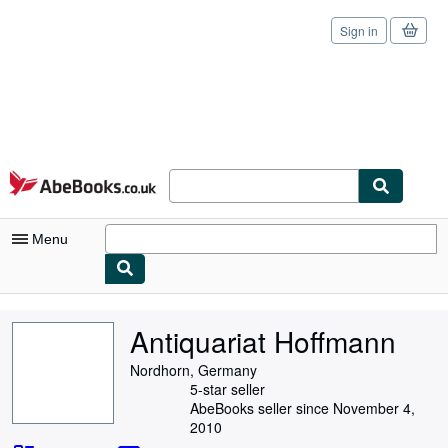
Sign in
Skip to main content
AbeBooks.co.uk
Menu
My Account
Antiquariat Hoffmann
My Purchases
Nordhorn, Germany
Sign Off
5-star seller
AbeBooks seller since November 4,
Advanced Search
2010