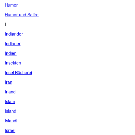
Humor
Humor und Satire
I
Indiander
Indianer
Indien
Insekten
Insel Bücherei
Iran
Irland
Islam
Island
Islandl
Israel