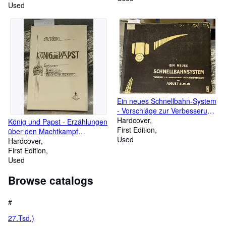
feuersicher anerkannten und
Used
bei der
Feuerversicherungscasse in
die 1.Classe eingereihten
Stein-Dach-Pappen zum
Eindecken der Dächer
Ein neues Schnellbahn-System
- Vorschläge zur Verbesserung
des Personen-Verkehrs
Hardcover
König und Papst - Erzählungen
First Edition
über den Machtkampf
Used
zwischen König Philipp IV. von
Hardcover
Frankreich und Papst
First Edition
Bonifatius VIII., und über
Used
Johannes XXII. Von Avignon. -
Browse catalogs
Geschichtliches und
Ersonnenes
#
27.Tsd.)