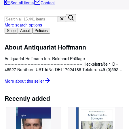
Browse Collections
See all items
Contact
Rare Books
Art & Collectables
More search options
Textbooks
Shop
About
Policies
Sellers
About Antiquariat Hoffmann
Start Selling
Antiquariat Hoffmann Inh. Reinhard Prüllage --------------------------
Help
------------------------------------------------------ Heckelstraße 1 D -
48527 Nordhorn UST-IdNr: DE117024188 Telefon: +49 (0)5921 /
CLOSE
7 81 89 44 Fax: +49 (0)5921 / 33 07 46 E-Mail: info@antiquariat-
hoffmann.de
More about this
seller
Recently added