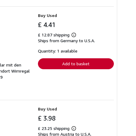
Buy Used
£ 4.41
£ 12.87 shipping
Learn
Ships from Germany to U.S.A.
more
about
shipping
Quantity: 1 available
rates
Add to basket
plar mit den
andort Wimregal
29
Buy Used
£ 3.98
£ 23.25 shipping
Learn
Ships from Austria to U.S.A.
more