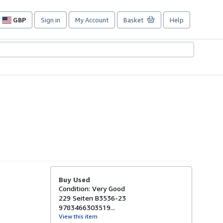
GBP
Sign in
My Account
Basket
Help
Site
shopping
preferences
Buy Used
Condition: Very Good
229 Seiten B3536-23
9783466303519...
View this item