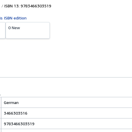
ISBN 13: 9783466303519
is ISBN edition
0 New
German
3466303516
9783466303519