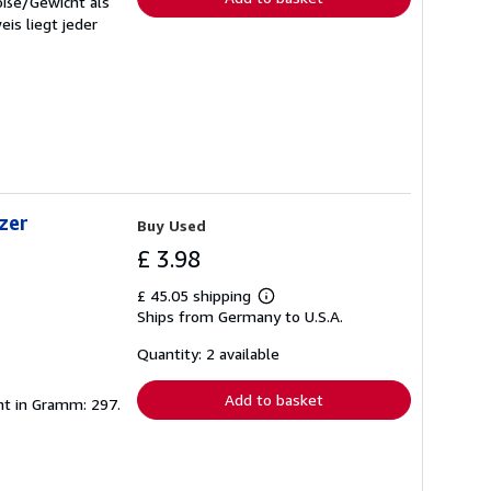
röße/Gewicht als
is liegt jeder
izer
Buy Used
£ 3.98
£ 45.05 shipping
Learn
Ships from Germany to U.S.A.
more
about
shipping
Quantity: 2 available
rates
Add to basket
icht in Gramm: 297.