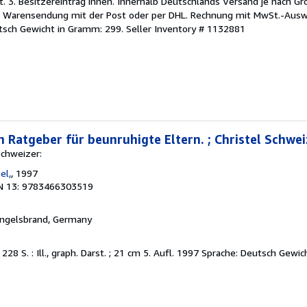
t. 3. Besitzereintrag innen. Innerhalb Deutschlands Versand je nach G
d Warensendung mit der Post oder per DHL. Rechnung mit MwSt.-Auswe
utsch Gewicht in Gramm: 299.
Seller Inventory # 1132881
n Ratgeber für beunruhigte Eltern. ; Christel Schwe
Schweizer:
el,
, 1997
N 13: 9783466303519
Engelsbrand, Germany
l. 228 S. : Ill., graph. Darst. ; 21 cm 5. Aufl. 1997 Sprache: Deutsch Gew