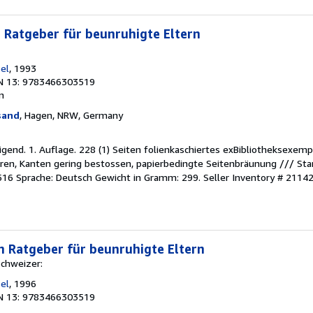
n Ratgeber für beunruhigte Eltern
el
, 1993
N 13: 9783466303519
on
sand
, Hagen, NRW, Germany
digend. 1. Auflage. 228 (1) Seiten folienkaschiertes exBibliotheksexem
ren, Kanten gering bestossen, papierbedingte Seitenbräunung /// St
6 Sprache: Deutsch Gewicht in Gramm: 299.
Seller Inventory # 2114
in Ratgeber für beunruhigte Eltern
Schweizer:
el
, 1996
N 13: 9783466303519