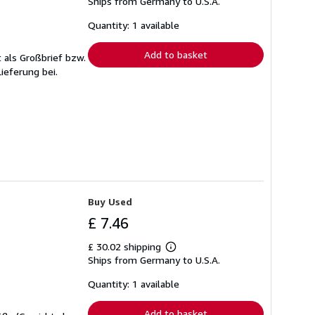
Ships from Germany to U.S.A.
more
about
shipping
Quantity: 1 available
rates
Add to basket
 als Großbrief bzw.
ieferung bei.
Buy Used
£ 7.46
£ 30.02 shipping
Learn
Ships from Germany to U.S.A.
more
about
shipping
Quantity: 1 available
rates
Add to basket