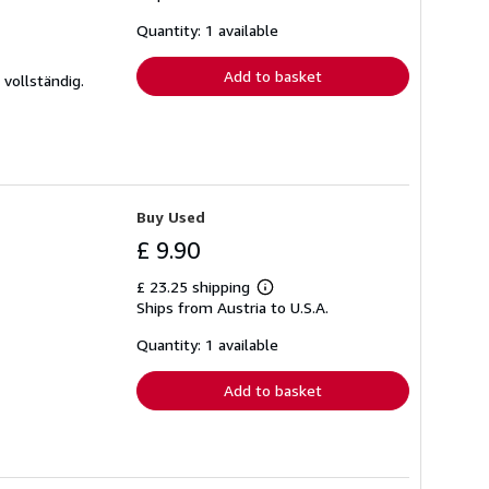
about
shipping
Quantity: 1 available
rates
Add to basket
vollständig.
Buy Used
£ 9.90
£ 23.25 shipping
Learn
Ships from Austria to U.S.A.
more
about
shipping
Quantity: 1 available
rates
Add to basket