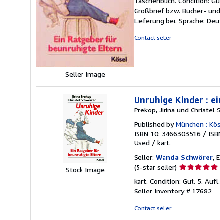
Taschenbuch. Condition: Gu
5
Großbrief bzw. Bücher- un
out
Lieferung bei. Sprache: De
of
5
Contact seller
stars
Seller Image
Unruhige Kinder : ei
Prekop, Jirina und Christel 
Published by
München : Kös
ISBN 10: 3466303516
/
ISB
Used
/
kart.
Seller:
Wanda Schwörer
, 
Seller
(5-star seller)
Stock Image
rating
kart. Condition: Gut. 5. Auf
5
Seller Inventory # 17682
out
of
Contact seller
5