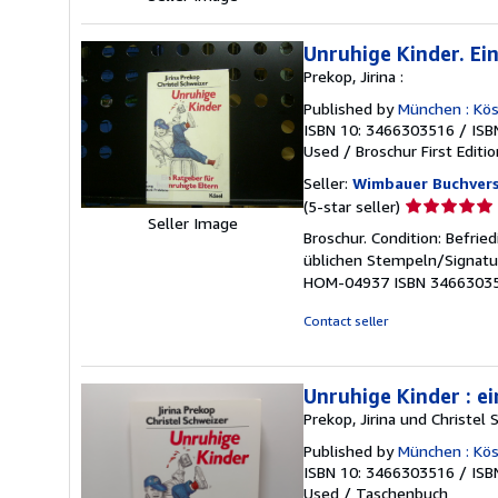
Unruhige Kinder. Ei
Prekop, Jirina :
Published by
München : Kös
ISBN 10: 3466303516
/
ISB
Used
/
Broschur
First Editi
Seller:
Wimbauer Buchver
Seller
(5-star seller)
Seller Image
rating
Broschur. Condition: Befrie
5
üblichen Stempeln/Signatu
out
HOM-04937 ISBN 346630351
of
5
Contact seller
stars
Unruhige Kinder : e
Prekop, Jirina und Christel 
Published by
München : Kös
ISBN 10: 3466303516
/
ISB
Used
/
Taschenbuch