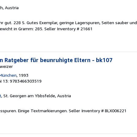
ch, Austria
r gut. 228 S. Gutes Exemplar, geringe Lagerspuren, Seiten sauber und 
ewicht in Gramm: 285.
Seller Inventory # 21661
in Ratgeber für beunruhigte Eltern - bk107
hweizer
 München
, 1993
N 13: 9783466303519
t
, St. Georgen am Ybbsfelde, Austria
hsspuren. Einige Textmarkierungen.
Seller Inventory # BLX006221