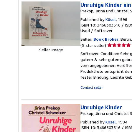
stars
Unruhige Kinder ein
Prekop, Jirina und Christel 
Published by
Kösel
, 1996
ISBN 10: 3466303516
/
ISB
Used
/
Softcover
Seller:
Book Broker
, Berli
Seller
(5-star seller)
Seller Image
rating
Softcover. Condition: Sehr g
5
gutem & sehr gutem gebrau
out
vom angegebenen Veröffent
of
Produktfoto entspricht dem
5
fester Bindung. Leichte Ge
stars
Contact seller
Unruhige Kinder
Prekop, Jirina und Christel 
Published by
Kösel
, 1994
ISBN 10: 3466303516
/
ISB