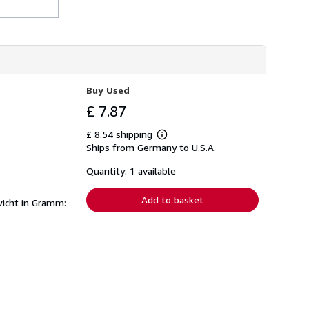
Buy Used
£ 7.87
£ 8.54 shipping
Learn
Ships from Germany to U.S.A.
more
about
shipping
Quantity: 1 available
rates
Add to basket
wicht in Gramm: