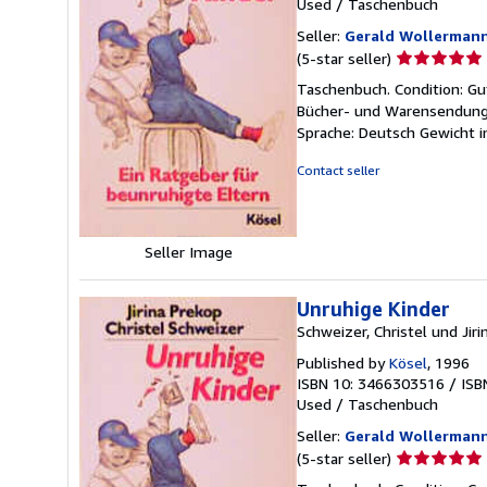
Used
/
Taschenbuch
Seller:
Gerald Wollerman
Seller
(5-star seller)
rating
Taschenbuch. Condition: Gu
5
Bücher- und Warensendung m
out
Sprache: Deutsch Gewicht 
of
5
Contact seller
stars
Seller Image
Unruhige Kinder
Schweizer, Christel und Jiri
Published by
Kösel
, 1996
ISBN 10: 3466303516
/
ISB
Used
/
Taschenbuch
Seller:
Gerald Wollerman
Seller
(5-star seller)
rating