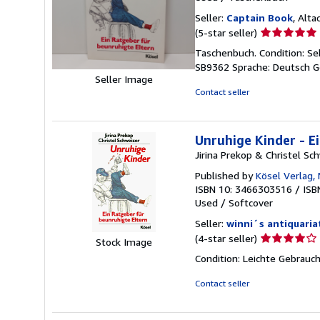
Seller:
Captain Book
, Alta
Seller
(5-star seller)
rating
Taschenbuch. Condition: Seh
5
SB9362 Sprache: Deutsch G
out
Seller Image
of
Contact seller
5
stars
Unruhige Kinder - E
Jirina Prekop & Christel Sc
Published by
Kösel Verlag,
ISBN 10: 3466303516
/
ISB
Used
/
Softcover
Seller:
winni´s antiquaria
Seller
(4-star seller)
Stock Image
rating
Condition: Leichte Gebrauc
4
out
Contact seller
of
5