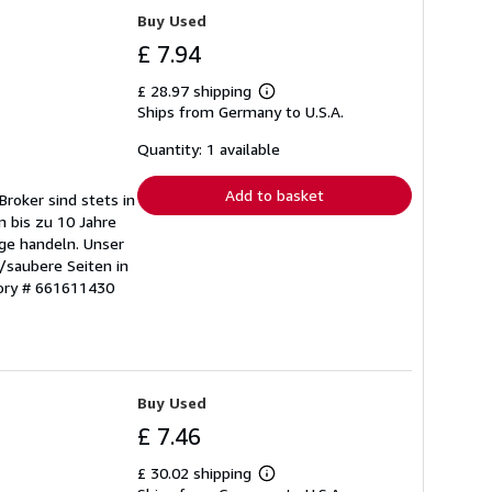
Buy Used
£ 7.94
£ 28.97 shipping
Learn
Ships from Germany to U.S.A.
more
about
shipping
Quantity: 1 available
rates
Add to basket
Broker sind stets in
 bis zu 10 Jahre
ge handeln. Unser
/saubere Seiten in
tory # 661611430
Buy Used
£ 7.46
£ 30.02 shipping
Learn