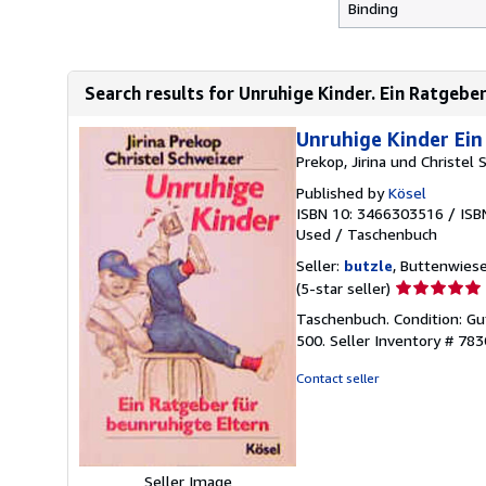
Binding
Search results for Unruhige Kinder. Ein Ratgeber
Unruhige Kinder Ein
Prekop, Jirina und Christel 
Published by
Kösel
ISBN 10: 3466303516
/
ISB
Used
/
Taschenbuch
Seller:
butzle
, Buttenwies
Seller
(5-star seller)
rating
Taschenbuch. Condition: Gu
5
500.
Seller Inventory # 78
out
of
Contact seller
5
stars
Seller Image