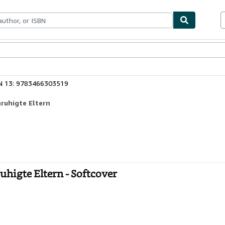
ables
Textbooks
Sellers
Start Selling
N 13: 9783466303519
nruhigte Eltern
uhigte Eltern - Softcover