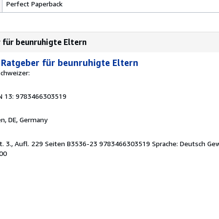
Perfect Paperback
 für beunruhigte Eltern
 Ratgeber für beunruhigte Eltern
Schweizer:
N 13: 9783466303519
en, DE, Germany
t. 3., Aufl. 229 Seiten B3536-23 9783466303519 Sprache: Deutsch Ge
300