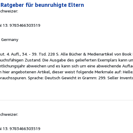
 Ratgeber für beunruhigte Eltern
Schweizer:
N 13: 9783466303519
n, Germany
ut. 4. Aufl., 34. - 39. Tsd. 228 S. Alle Bücher & Medienartikel von Book 
chsfähigen Zustand. Die Ausgabe des gelieferten Exemplars kann um
lichungsjahr abweichen und es kann sich um eine abweichende Aufla
 hier angebotenen Artikel, dieser weist folgende Merkmale auf: Helle
brauchsspuren. Sprache: Deutsch Gewicht in Gramm: 299.
Seller Inven
Schweizer:
N 13: 9783466303519