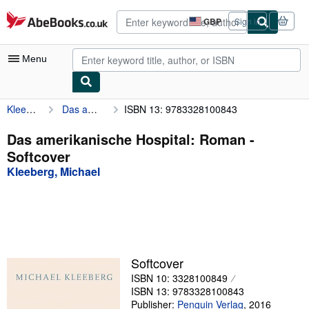
Skip to main content
AbeBooks.co.uk
GBP
Sign in
Site
shopping
preferences
Menu
Kleeberg, Michael
Das amerikanische Hospital: Roman
ISBN 13: 9783328100843
My Account
My Purchases
Das amerikanische Hospital: Roman -
Softcover
Advanced Search
Kleeberg, Michael
Browse Collections
Rare Books
Art & Collectables
Textbooks
Softcover
ISBN 10: 3328100849
Sellers
ISBN 13: 9783328100843
Start Selling
Publisher:
Penguin Verlag
,
2016