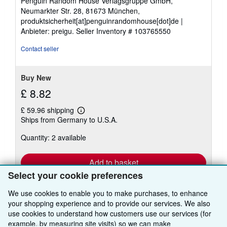
Penguin Random House Verlagsgruppe GmbH,
stars
Neumarkter Str. 28, 81673 München,
produktsicherheit[at]penguinrandomhouse[dot]de |
Anbieter: preigu.
Seller Inventory # 103765550
Contact seller
Buy New
£ 8.82
£ 59.96 shipping
Learn
Ships from Germany to U.S.A.
more
about
Quantity: 2 available
shipping
rates
Add to basket
Select your cookie preferences
We use cookies to enable you to make purchases, to enhance
your shopping experience and to provide our services. We also
use cookies to understand how customers use our services (for
example, by measuring site visits) so we can make