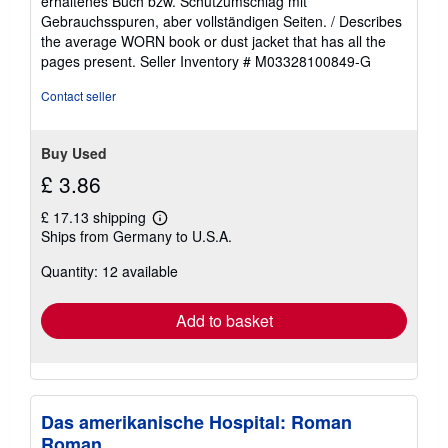
erhaltenes Buch bzw. Schutzumschlag mit
out
Gebrauchsspuren, aber vollständigen Seiten. / Describes
of
the average WORN book or dust jacket that has all the
5
pages present.
Seller Inventory # M03328100849-G
stars
Contact seller
Buy Used
£ 3.86
£ 17.13 shipping
Learn
Ships from Germany to U.S.A.
more
about
Quantity: 12 available
shipping
rates
Add to basket
Das amerikanische Hospital: Roman
Roman