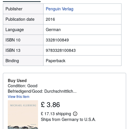
Publisher
Penguin Verlag
Publication date
2016
Language
German
ISBN 10
3328100849
ISBN 13
9783328100843
Binding
Paperback
Buy Used
Condition: Good
Befriedigend/Good: Durchschnittlich...
View this item
£ 3.86
£ 17.13 shipping
L
Ships from Germany to U.S.A.
e
a
r