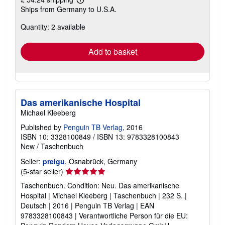
Learn
Ships from Germany to U.S.A.
more
about
Quantity: 2 available
shipping
rates
Add to basket
Das amerikanische Hospital
Michael Kleeberg
Published by
Penguin TB Verlag
, 2016
ISBN 10: 3328100849
/
ISBN 13: 9783328100843
New
/
Taschenbuch
Seller:
preigu
, Osnabrück, Germany
Seller
(5-star seller)
rating
Taschenbuch. Condition: Neu. Das amerikanische
5
Hospital | Michael Kleeberg | Taschenbuch | 232 S. |
out
Deutsch | 2016 | Penguin TB Verlag | EAN
of
9783328100843 | Verantwortliche Person für die EU:
5