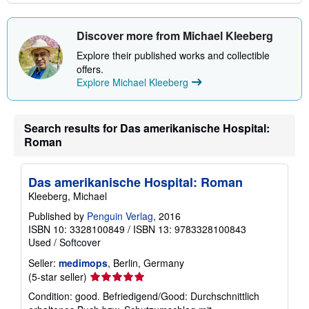
Discover more from Michael Kleeberg
Explore their published works and collectible
offers.
Explore Michael Kleeberg
Search results for Das amerikanische Hospital:
Roman
Das amerikanische Hospital: Roman
Kleeberg, Michael
Published by
Penguin Verlag
, 2016
ISBN 10: 3328100849
/
ISBN 13: 9783328100843
Used
/
Softcover
Seller:
medimops
, Berlin, Germany
Seller
(5-star seller)
rating
Condition: good. Befriedigend/Good: Durchschnittlich
5