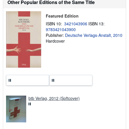
Other Popular Editions of the Same Title
s
h
i
Featured Edition
p
p
ISBN 10:
3421043906
ISBN 13:
i
n
9783421043900
g
Publisher:
Deutsche Verlags-Anstalt, 2010
r
Hardcover
a
t
e
s
btb Verlag, 2012 (Softcover)