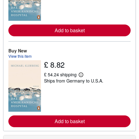
n
m
o
r
e
a
Add to basket
b
o
u
t
Buy New
s
h
View this item
i
£ 8.82
p
p
£ 54.24 shipping
i
L
n
Ships from Germany to U.S.A.
e
g
a
r
r
a
n
t
m
e
o
s
r
e
a
Add to basket
b
o
u
t