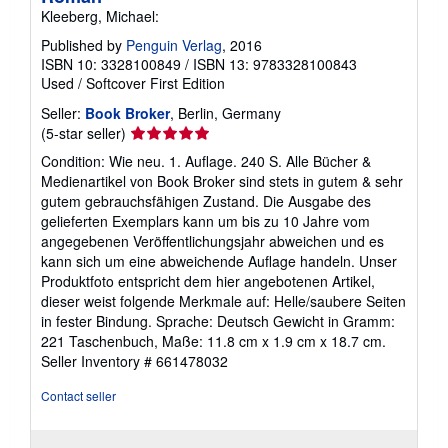
Kleeberg, Michael:
Published by
Penguin Verlag
, 2016
ISBN 10: 3328100849
/
ISBN 13: 9783328100843
Used
/
Softcover
First Edition
Seller:
Book Broker
, Berlin, Germany
Seller
(5-star seller)
rating
Condition: Wie neu. 1. Auflage. 240 S. Alle Bücher &
5
Medienartikel von Book Broker sind stets in gutem & sehr
out
gutem gebrauchsfähigen Zustand. Die Ausgabe des
of
gelieferten Exemplars kann um bis zu 10 Jahre vom
5
angegebenen Veröffentlichungsjahr abweichen und es
stars
kann sich um eine abweichende Auflage handeln. Unser
Produktfoto entspricht dem hier angebotenen Artikel,
dieser weist folgende Merkmale auf: Helle/saubere Seiten
in fester Bindung. Sprache: Deutsch Gewicht in Gramm:
221 Taschenbuch, Maße: 11.8 cm x 1.9 cm x 18.7 cm.
Seller Inventory # 661478032
Contact seller