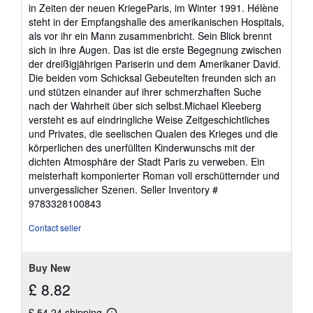
5
in Zeiten der neuen KriegeParis, im Winter 1991. Hélène
out
steht in der Empfangshalle des amerikanischen Hospitals,
of
als vor ihr ein Mann zusammenbricht. Sein Blick brennt
5
sich in ihre Augen. Das ist die erste Begegnung zwischen
stars
der dreißigjährigen Pariserin und dem Amerikaner David.
Die beiden vom Schicksal Gebeutelten freunden sich an
und stützen einander auf ihrer schmerzhaften Suche
nach der Wahrheit über sich selbst.Michael Kleeberg
versteht es auf eindringliche Weise Zeitgeschichtliches
und Privates, die seelischen Qualen des Krieges und die
körperlichen des unerfüllten Kinderwunschs mit der
dichten Atmosphäre der Stadt Paris zu verweben. Ein
meisterhaft komponierter Roman voll erschütternder und
unvergesslicher Szenen.
Seller Inventory #
9783328100843
Contact seller
Buy New
£ 8.82
£ 54.24 shipping