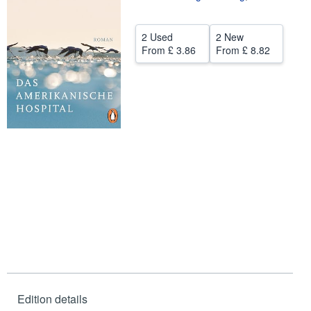
Help
2 Used
2 New
CLOSE
From
£ 3.86
From
£ 8.82
Edition details