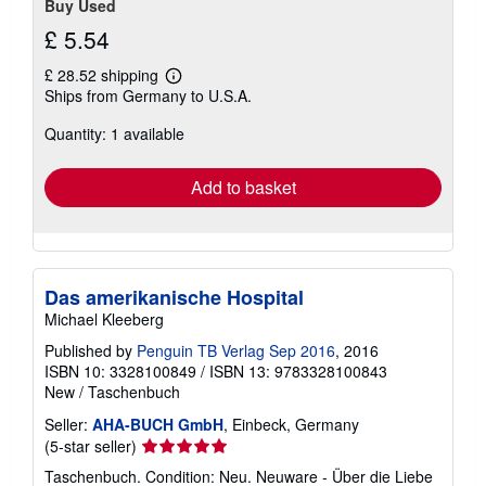
Buy Used
£ 5.54
£ 28.52 shipping
Learn
Ships from Germany to U.S.A.
more
about
Quantity: 1 available
shipping
rates
Add to basket
Das amerikanische Hospital
Michael Kleeberg
Published by
Penguin TB Verlag Sep 2016
, 2016
ISBN 10: 3328100849
/
ISBN 13: 9783328100843
New
/
Taschenbuch
Seller:
AHA-BUCH GmbH
, Einbeck, Germany
Seller
(5-star seller)
rating
Taschenbuch. Condition: Neu. Neuware - Über die Liebe