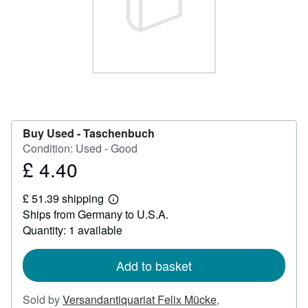
Help
CLOSE
Buy Used -
Taschenbuch
Condition: Used - Good
£ 4.40
Price
£
£ 51.39 shipping
4.40
Learn
Ships from Germany to U.S.A.
more
about
Quantity: 1 available
shipping
rates
Add to basket
Sold by
Versandantiquariat Felix Mücke
,