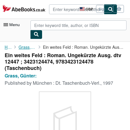
Skip to main content
AbeBooks.co.uk
GBP
Sign in
Site
shopping
preferences
Menu
My Account
Home
Grass, Günter:
Ein weites Feld : Roman. Ungekürzte Ausg. dtv 12447 ; 3423124474...
Ein weites Feld : Roman. Ungekürzte Ausg. dtv
My Purchases
12447 ; 3423124474, 9783423124478
Advanced Search
(Taschenbuch)
Grass, Günter:
Browse Collections
Published by
München : Dt. Taschenbuch-Verl., 1997
Rare Books
Art & Collectables
Textbooks
Sellers
Start Selling