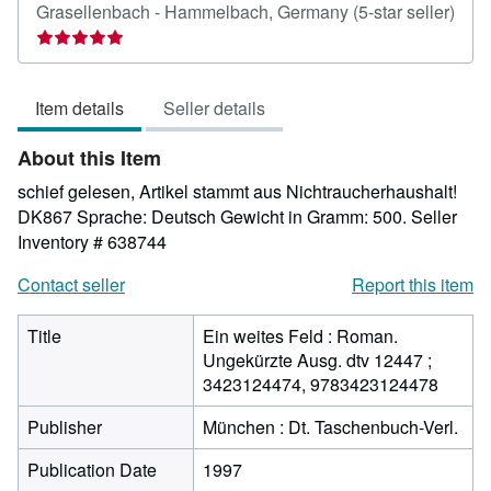
Grasellenbach - Hammelbach, Germany
(5-star seller)
Seller
rating
5
Item details
Seller details
out
of
About this Item
5
stars
schief gelesen, Artikel stammt aus Nichtraucherhaushalt!
DK867 Sprache: Deutsch Gewicht in Gramm: 500.
Seller
Inventory # 638744
Contact seller
Report this item
Title
Ein weites Feld : Roman.
Ungekürzte Ausg. dtv 12447 ;
3423124474, 9783423124478
Publisher
München : Dt. Taschenbuch-Verl.
Publication Date
1997