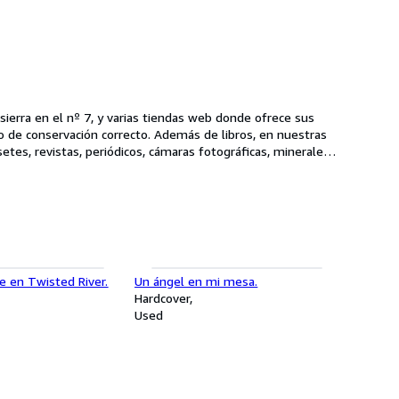
sierra en el nº 7, y varias tiendas web donde ofrece sus
do de conservación correcto. Además de libros, en nuestras
setes, revistas, periódicos, cámaras fotográficas, minerales,
lo que sea posible coleccionar en esta vida!
e en Twisted River.
Un ángel en mi mesa.
Hardcover
Used