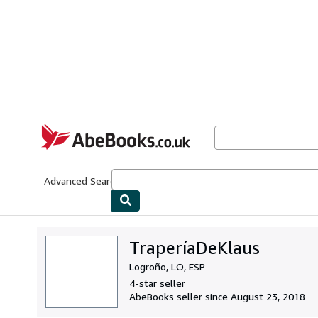
Skip to main content
AbeBooks.co.uk
Advanced Search
Browse Collections
Rare Books
Art & Collect
TraperíaDeKlaus
Logroño, LO, ESP
4-star seller
AbeBooks seller since August 23, 2018