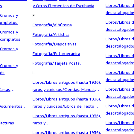
1936)/Libros 
Libros/Libros
as
y Otros Elementos de Escribanía
descatalogados
/Cromos y
F
1936)/Libros O
Libros/Libros
ompletos
Fotografía/Albúmina
descatalogados
/Cromos y
Fotografía/Artística
1936)/Libros si
Libros/Libros
ncompletos
Fotografía/Diapositivas
descatalogados
/Cromos y
1936)/Literatur
Fotografía/Fotomecánica
Libros/Libros
Juvenil/Cuent
descatalogados
Fotografía/Tarjeta Postal
/Cromos y
1936)/Literatur
Libros/Libros
rds
L
Juvenil/Novela
descatalogados
Libros/Libros antiguos (hasta 1936),
1936)/Literatur
Libros/Libros
artas
raros y curiosos/Ciencias, Manuales
Juvenil/Otros
descatalogados
y Oficios/Derecho, Economía y
Libros/Libros antiguos (hasta 1936),
1936)/Literat
Comercio
Libros/Libros
Documentos
raros y curiosos/Libros de Texto y
descatalogados
Escuela
Libros/Libros antiguos (hasta 1936),
1936)/Literatu
Libros/Libros
acturas
raros y
Ficción y Fanta
descatalogados
curiosos/Literatura/Narrativa/Clásicos
Libros/Libros antiguos (hasta 1936),