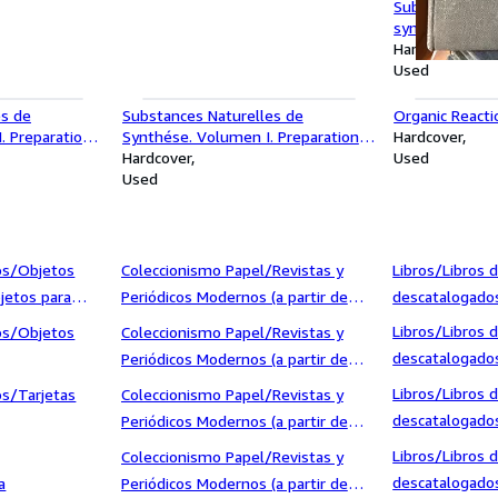
Substances Na
synthése. Prép
méthodes de l
Hardcover
X
Used
es de
Substances Naturelles de
Organic Reacti
. Preparations
Synthése. Volumen I. Preparations
Hardcover
ratoire
et methodes de laboratoire
Hardcover
Used
Used
1936)/Ciencias
1.940)/Hola
os/Objetos
Coleccionismo Papel/Revistas y
Libros/Libros
Oficios/Pedag
jetos para
Periódicos Modernos (a partir de
descatalogados
1.940)/Interviú
1936)/Cocina 
Libros/Libros
os/Objetos
Coleccionismo Papel/Revistas y
descatalogados
Periódicos Modernos (a partir de
1936)/Diccionar
1.940)/Lecturas
Libros/Libros
os/Tarjetas
Coleccionismo Papel/Revistas y
Cursos de idi
descatalogados
Periódicos Modernos (a partir de
idiomas
1936)/Diccionar
1.940)/Los Domingos de ABC
Libros/Libros
Coleccionismo Papel/Revistas y
Cursos de idio
descatalogados
a
Periódicos Modernos (a partir de