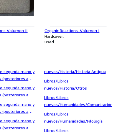
turelles de
arations et
aboratoire. Volumen
ons Volumen II
Organic Reactions. Volumen I
Hardcover
Used
, Manuales y
 de segunda mano y
nuevos/Historia/Historia Antigua
ogía
 (posteriores a
Libros/Libros
y Gastronomía
 de segunda mano y
nuevos/Historia/Otros
 (posteriores a
Libros/Libros
ios, Enciclopedias y
 de segunda mano y
nuevos/Humanidades/Comunicación
omas/Cursos de
 (posteriores a
Libros/Libros
ios, Enciclopedias y
 de segunda mano y
nuevos/Humanidades/Filología
mas/Diccionarios
 (posteriores a
Libros/Libros