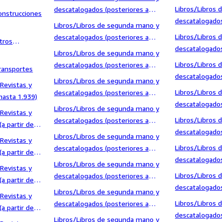
1936)/Literatu
coleccionismo/Otros
Libros/Libros
descatalogados (posteriores a
onstrucciones
descatalogados
1936)/Bellas artes, ocio y
Libros/Libros de segunda mano y
1936)/Parapsic
coleccionismo/Pintura
Libros/Libros
descatalogados (posteriores a
tros
Esoterismo/As
descatalogados
1936)/Biografías
Libros/Libros de segunda mano y
1936)/Parapsic
Libros/Libros
descatalogados (posteriores a
ransportes
Esoterismo/Ot
descatalogados
1936)/Ciencias, Manuales y
Libros/Libros de segunda mano y
Revistas y
1936)/Parapsic
Oficios/Arqueología
Libros/Libros
descatalogados (posteriores a
hasta 1.939)
Esoterismo/Uf
descatalogados
1936)/Ciencias, Manuales y
Libros/Libros de segunda mano y
Revistas y
1936)/Pensami
Oficios/Astronomía
Libros/Libros
descatalogados (posteriores a
a partir de
descatalogados
1936)/Ciencias, Manuales y
o
Libros/Libros de segunda mano y
Revistas y
1936)/Pensam
Oficios/Biología y Botánica
Libros/Libros
descatalogados (posteriores a
a partir de
descatalogados
1936)/Ciencias, Manuales y
Libros/Libros de segunda mano y
Revistas y
1936)/Pensami
Oficios/Derecho, Economía y
Libros/Libros
descatalogados (posteriores a
a partir de
Comercio
descatalogados
1936)/Ciencias, Manuales y
Libros/Libros de segunda mano y
Revistas y
1936)/Pensami
Oficios/Física, Química y
Libros/Libros
descatalogados (posteriores a
a partir de
Matemáticas
descatalogados
1936)/Ciencias, Manuales y
Libros/Libros de segunda mano y