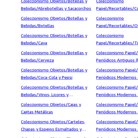
Coleccionismo Objetos/Botellas y
Coleccionismo
Bebidas/Abrebotellas y Sacacorchos
Papel/Recortables/C
Coleccionismo Objetos/Botellas y
Coleccionismo
Bebidas/Botellas
Papel/Recortables/O
recortables
Coleccionismo Objetos/Botellas y
Coleccionismo
Bebidas/Cava
Papel/Recortables/T
Coleccionismo Objetos/Botellas y
Coleccionismo Papel/
Bebidas/Cerveza
Periódicos Antiguos (
Coleccionismo Objetos/Botellas y
Coleccionismo Papel/
Bebidas/Coca-Cola y Pepsi
Periódicos Modernos (
1.940)/Blanco y Negr
Coleccionismo Objetos/Botellas y
Coleccionismo Papel/
Bebidas/Vinos, Licores y
Periódicos Modernos (
Aguardientes
1.940)/Diez Minutos
Coleccionismo Objetos/Cajas y
Coleccionismo Papel/
Cajitas Metálicas
Periódicos Modernos (
1.940)/El País
Coleccionismo Objetos/Carteles,
Coleccionismo Papel/
Chapas y Espejos Esmaltados y
Periódicos Modernos (
Litografiados
1.940)/Época