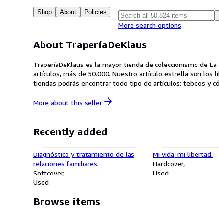
Shop
About
Policies
More search options
About TraperíaDeKlaus
TraperíaDeKlaus es la mayor tienda de coleccionismo de La R
artículos, más de 50.000. Nuestro artículo estrella son los
tiendas podrás encontrar todo tipo de artículos: tebeos y cómi
radios, monedas, billetes, postales, programas de cine y de f
More about this
seller
Recently added
Diagnóstico y tratamiento de las
Mi vida, mi libertad.
relaciones familiares.
Hardcover
Softcover
Used
Used
Browse items