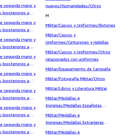
ios, Enciclopedias y
 de segunda mano y
nuevos/Humanidades/Otros
mas/Enciclopedias
 (posteriores a
M
a y Viajes
 de segunda mano y
Militar/Cascos y Uniformes/Botones
 (posteriores a
Militar/Cascos y
/Guerra Civil Española
 de segunda mano y
Uniformes/Cinturones y Hebillas
 (posteriores a
Militar/Cascos y Uniformes/Otros
/Historia Antigua
 de segunda mano y
relacionados con uniformes
 (posteriores a
Militar/Equipamiento de Campaña
/Historia Moderna
 de segunda mano y
Militar/Fotografía Militar/Otros
 (posteriores a
/Otros
Militar/Libros y Literatura Militar
 de segunda mano y
 (posteriores a
Militar/Medallas e
a/Segunda Guerra
Insignias/Medallas Españolas
 de segunda mano y
Originales
 (posteriores a
Militar/Medallas e
tica
Insignias/Medallas Extranjeras
 de segunda mano y
Originales
 (posteriores a
Militar/Medallas e