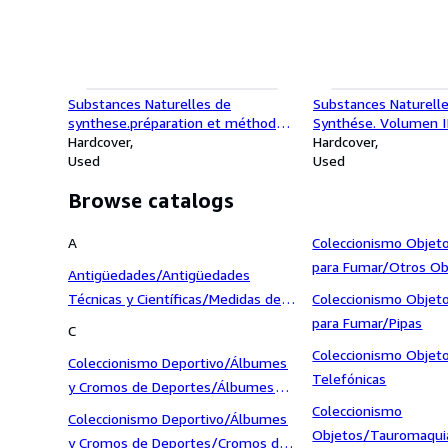
Substances Naturelles de
Substances Naturell
synthese.préparation et méthodes
Synthése. Volumen II
de laboratoire. Volumn VII
Hardcover
et methodes de labo
Hardcover
Used
Used
Browse catalogs
A
Coleccionismo Objet
para Fumar/Otros Ob
Antigüedades/Antigüedades
Fumar
Técnicas y Científicas/Medidas de
Coleccionismo Objet
Peso/Otras
para Fumar/Pipas
C
Coleccionismo Objet
Coleccionismo Deportivo/Álbumes
Telefónicas
y Cromos de Deportes/Álbumes
otros Deportes
Coleccionismo
Coleccionismo Deportivo/Álbumes
Objetos/Tauromaqui
y Cromos de Deportes/Cromos de