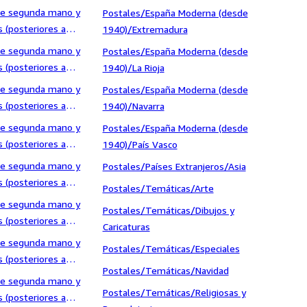
ra/Teatro
 de segunda mano y
Postales/España Moderna (desde
 (posteriores a
1940)/Extremadura
ología y
 de segunda mano y
Postales/España Moderna (desde
trología
 (posteriores a
1940)/La Rioja
ología y
 de segunda mano y
Postales/España Moderna (desde
ros
 (posteriores a
1940)/Navarra
ología y
 de segunda mano y
Postales/España Moderna (desde
ología
 (posteriores a
1940)/País Vasco
ento/Filosofía
 de segunda mano y
Postales/Países Extranjeros/Asia
 (posteriores a
Postales/Temáticas/Arte
iento/Otros
 de segunda mano y
Postales/Temáticas/Dibujos y
 (posteriores a
Caricaturas
ento/Política
 de segunda mano y
Postales/Temáticas/Especiales
 (posteriores a
Postales/Temáticas/Navidad
ento/Psicología
 de segunda mano y
Postales/Temáticas/Religiosas y
 (posteriores a