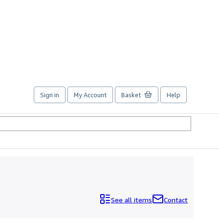
Sign in
My Account
Basket
Help
See all items
Contact