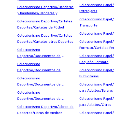
Fútbol
Coleccionismo Papel
Coleccionismo Deportivo/Banderas
Extranjeras
y Banderines/Banderas y
Banderines de Fútbol
Coleccionismo Papel/
Coleccionismo Deportivo/Carteles
Transporte
Deportes/Carteles de Fútbol
Coleccionismo Papel/
Coleccionismo Deportivo/Carteles
Deportes/Carteles otros Deportes
Coleccionismo Papel/
Formato/Carteles Feri
Coleccionismo
Festejos
Deportivo/Documentos de
Coleccionismo Papel/
Deportes/Autógrafos
Pequeño Formato
Coleccionismo
Deportivo/Documentos de
Coleccionismo Papel
Deportes/Entradas de Fútbol
Publicitarios
Coleccionismo
Deportivo/Documentos de
Coleccionismo Papel
Deportes/Fotografías de Deportes
para Adultos/Barajas
Coleccionismo
Deportivo/Documentos de
Coleccionismo Papel
Deportes/Otros Documentos
para Adultos/Otros
Coleccionismo Deportivo/Libros de
Deportes/Libros de Ajedrez
Coleccionismo Papel