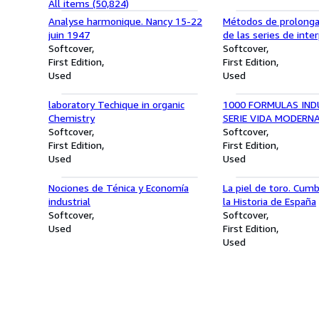
All items (50,824)
Analyse harmonique. Nancy 15-22
Métodos de prolongac
juin 1947
de las series de inter
Softcover
Monografías de cien
Softcover
First Edition
First Edition
Used
Used
laboratory Techique in organic
1000 FORMULAS IND
Chemistry
SERIE VIDA MODERNA
Softcover
Softcover
First Edition
First Edition
Used
Used
Nociones de Ténica y Economía
La piel de toro. Cum
industrial
la Historia de España
Softcover
Softcover
Used
First Edition
Used