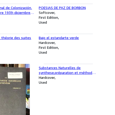
nal de Colonización.
POESIAS DE PAZ DE BORBON
re 1939-diciembre
Softcover
First Edition
Used
a théorie des suites
Bajo el estandarte verde
Hardcover
First Edition
Used
Substances Naturelles de
synthese.préparation et méthodes
de laboratoire. Volumen VIIII
Hardcover
Used