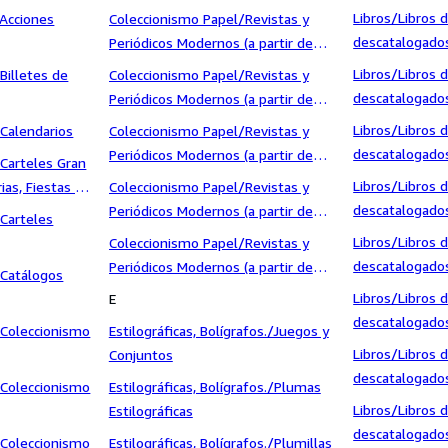
1936)/Diccionar
1.940)/Muy Interesante
Libros/Libros
/Acciones
Coleccionismo Papel/Revistas y
Cursos de idio
descatalogados
Periódicos Modernos (a partir de
1936)/Geografí
1.940)/National Geographic
Libros/Libros
Billetes de
Coleccionismo Papel/Revistas y
descatalogados
Periódicos Modernos (a partir de
1936)/Historia
1.940)/Otras revistas y periódicos
Libros/Libros
Calendarios
Coleccionismo Papel/Revistas y
modernos
descatalogados
Periódicos Modernos (a partir de
Carteles Gran
1936)/Historia
1.940)/Pronto
Libros/Libros
as, Fiestas y
Coleccionismo Papel/Revistas y
descatalogados
Periódicos Modernos (a partir de
Carteles
1936)/Historia
1.940)/Temas Españoles
Libros/Libros
Coleccionismo Papel/Revistas y
descatalogados
Periódicos Modernos (a partir de
/Catálogos
1936)/Historia
1.940)/Tiempo
Libros/Libros
E
descatalogados
/Coleccionismo
Estilográficas, Bolígrafos./Juegos y
1936)/Histori
Libros/Libros
Conjuntos
Mundial
descatalogados
/Coleccionismo
Estilográficas, Bolígrafos./Plumas
1936)/Informá
Libros/Libros
Estilográficas
descatalogados
/Coleccionismo
Estilográficas, Bolígrafos./Plumillas