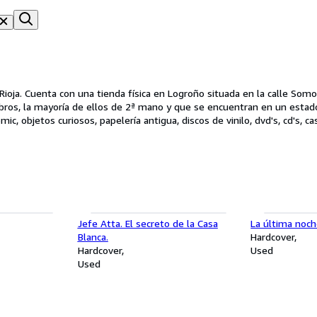
ioja. Cuenta con una tienda física en Logroño situada en la calle Somo
 libros, la mayoría de ellos de 2ª mano y que se encuentran en un esta
c, objetos curiosos, papelería antigua, discos de vinilo, dvd's, cd's, ca
iestas, camisetas de fútbol, bufandas, pins, llaveros, sellos... ¡y todo 
Jefe Atta. El secreto de la Casa
La última noch
Blanca.
Hardcover
Hardcover
Used
Used