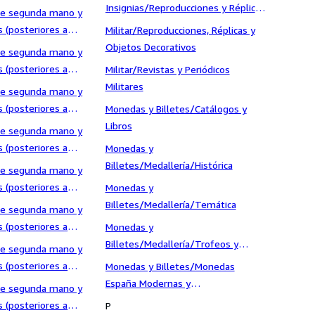
de Texto
Insignias/Reproducciones y Réplicas
 de segunda mano y
de Medallas
 (posteriores a
Militar/Reproducciones, Réplicas y
tros Idiomas
Objetos Decorativos
 de segunda mano y
 (posteriores a
Militar/Revistas y Periódicos
n clasificar
Militares
 de segunda mano y
 (posteriores a
Monedas y Billetes/Catálogos y
a Infantil y
Libros
 de segunda mano y
os
 (posteriores a
Monedas y
a Infantil y
Billetes/Medallería/Histórica
 de segunda mano y
 (posteriores a
Monedas y
a Infantil y
Billetes/Medallería/Temática
 de segunda mano y
 (posteriores a
Monedas y
ura/Ensayo
Billetes/Medallería/Trofeos y
 de segunda mano y
Conmemorativas
 (posteriores a
Monedas y Billetes/Monedas
ra/Narrativa/Ciencia
España Modernas y
 de segunda mano y
sía
Contemporáneas/FNMT
 (posteriores a
P