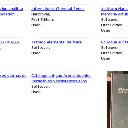
ión analítica
International Chemical Series
Instituto Nacio
polación.
Hardcover
Memoria octub
cia moderna
First Edition
1965
Softcover
Used
First Edition
Used
USTRIALES.
Tratado elemental de física
Colloque sur l
.
Softcover
Softcover
Used
First Edition
Used
bres y simas de
Catalógo antiguo Aceros boehler.
Inoxidables y resistentes a los
ácidos. Marcas As-sas
Softcover
Used