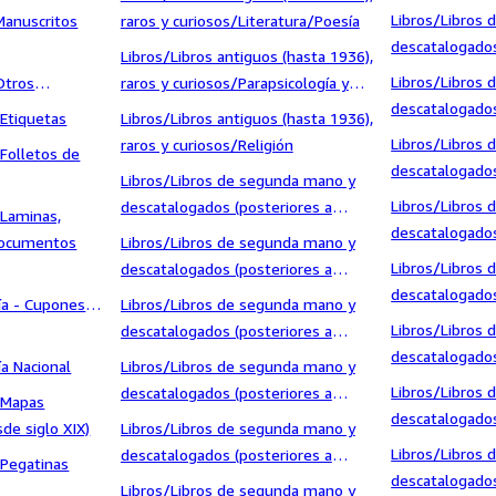
1936)/Literatu
Libros/Libros
anuscritos
raros y curiosos/Literatura/Poesía
descatalogados
Libros/Libros antiguos (hasta 1936),
1936)/Literatu
Libros/Libros
Otros
raros y curiosos/Parapsicología y
descatalogados
Esoterismo
Etiquetas
Libros/Libros antiguos (hasta 1936),
1936)/Literatu
Libros/Libros
raros y curiosos/Religión
Folletos de
Histórica
descatalogados
Libros/Libros de segunda mano y
1936)/Literatu
Libros/Libros
descatalogados (posteriores a
/Laminas,
Romántica
descatalogados
1936)/Bellas artes, ocio y
Documentos
Libros/Libros de segunda mano y
1936)/Literatu
coleccionismo/Arquitectura
Libros/Libros
descatalogados (posteriores a
descatalogados
1936)/Bellas artes, ocio y
ía - Cupones
Libros/Libros de segunda mano y
1936)/Literatu
coleccionismo/Cine
Libros/Libros
descatalogados (posteriores a
Misterio y Poli
descatalogados
1936)/Bellas artes, ocio y
a Nacional
Libros/Libros de segunda mano y
1936)/Literatu
coleccionismo/Diseño y Fotografía
Libros/Libros
descatalogados (posteriores a
/Mapas
descatalogados
1936)/Bellas artes, ocio y
de siglo XIX)
Libros/Libros de segunda mano y
1936)/Literatu
coleccionismo/Música
Libros/Libros
descatalogados (posteriores a
/Pegatinas
descatalogados
1936)/Bellas artes, ocio y
Libros/Libros de segunda mano y