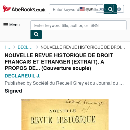
Skip to main content
AbeBooks.co.uk
GBP
Sign in
Site
shopping
preferences
Menu
My Account
Home
DECLAREUIL J.
NOUVELLE REVUE HISTORIQUE DE DROIT FRANCAIS ET ETRANGER (EXTRAIT...
NOUVELLE REVUE HISTORIQUE DE DROIT
My Purchases
FRANCAIS ET ETRANGER (EXTRAIT), A
Advanced Search
PROPOS DE... (Couverture souple)
DECLAREUIL J.
Browse Collections
Published by
Société du Recueil Sirey et du Journal du Palais - L. Larose et L. Tenin
Rare Books
Signed
Art & Collectables
Textbooks
Sellers
Start Selling