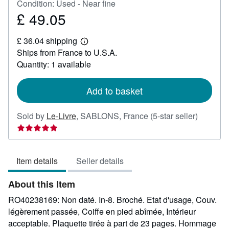
Condition: Used - Near fine
£ 49.05
Price
£
£ 36.04 shipping
49.05
Learn
Ships from France to U.S.A.
more
about
Quantity: 1 available
shipping
rates
Add to basket
Seller
Sold by
Le-Livre
,
SABLONS, France
(5-star seller)
rating
5
out
Item details
Seller details
of
5
About this Item
stars
RO40238169: Non daté. In-8. Broché. Etat d'usage, Couv.
légèrement passée, Coiffe en pied abîmée, Intérieur
acceptable. Plaquette tirée à part de 23 pages. Hommage