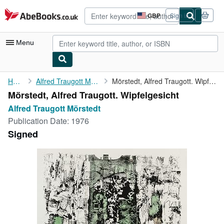
Skip to main content
AbeBooks.co.uk
GBP
Sign in
Site
shopping
preferences
Menu
My Account
Home
Alfred Traugott Mörstedt
Mörstedt, Alfred Traugott. Wipfelgesicht
Mörstedt, Alfred Traugott. Wipfelgesicht
My Purchases
Alfred Traugott Mörstedt
Advanced Search
Publication Date:
1976
Signed
Browse Collections
Rare Books
Art & Collectables
Textbooks
Sellers
Start Selling