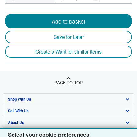
Add to basket
Save for Later
Create a Want for similar items
BACK TO TOP
Shop With Us
Sell With Us
Advanced Search
About Us
Browse Collections
Start Selling
Select your cookie preferences
Find Help
My Account
Join Our Affiliate Programme
About AbeBooks