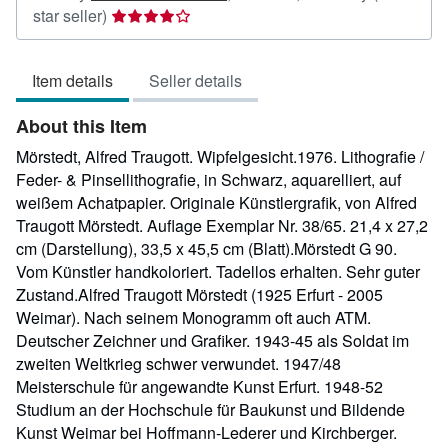
Seller
star seller)
rating
4
Item details
Seller details
out
of
About this Item
5
stars
Mörstedt, Alfred Traugott. Wipfelgesicht.1976. Lithografie /
Feder- & Pinsellithografie, in Schwarz, aquarelliert, auf
weißem Achatpapier. Originale Künstlergrafik, von Alfred
Traugott Mörstedt. Auflage Exemplar Nr. 38/65. 21,4 x 27,2
cm (Darstellung), 33,5 x 45,5 cm (Blatt).Mörstedt G 90.
Vom Künstler handkoloriert. Tadellos erhalten. Sehr guter
Zustand.Alfred Traugott Mörstedt (1925 Erfurt - 2005
Weimar). Nach seinem Monogramm oft auch ATM.
Deutscher Zeichner und Grafiker. 1943-45 als Soldat im
zweiten Weltkrieg schwer verwundet. 1947/48
Meisterschule für angewandte Kunst Erfurt. 1948-52
Studium an der Hochschule für Baukunst und Bildende
Kunst Weimar bei Hoffmann-Lederer und Kirchberger.