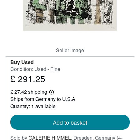
Help
CLOSE
Seller Image
Buy Used
Condition: Used - Fine
£ 291.25
Price
£
£ 27.42 shipping
291.25
Learn
Ships from Germany to U.S.A.
more
about
Quantity: 1 available
shipping
rates
Add to basket
Sold by
GALERIE HIMMEL
,
Dresden, Germany
(4-