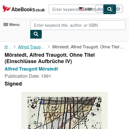
Skip to main content
AbeBooks.co.uk
GBP
Sign in
Site
shopping
preferences
Menu
My Account
Home
Alfred Traugott Mörstedt
Mörstedt, Alfred Traugott. Ohne Titel (Einschlüsse Aufbrüche IV)
Mörstedt, Alfred Traugott. Ohne Titel
My Purchases
(Einschlüsse Aufbrüche IV)
Advanced Search
Alfred Traugott Mörstedt
Publication Date:
1991
Browse Collections
Signed
Rare Books
Art & Collectables
Textbooks
Sellers
Start Selling