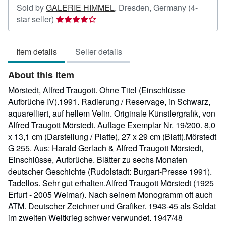
Sold by
GALERIE HIMMEL
,
Dresden, Germany
(4-
Seller
star seller)
rating
4
Item details
Seller details
out
of
About this Item
5
stars
Mörstedt, Alfred Traugott. Ohne Titel (Einschlüsse
Aufbrüche IV).1991. Radierung / Reservage, in Schwarz,
aquarelliert, auf hellem Velin. Originale Künstlergrafik, von
Alfred Traugott Mörstedt. Auflage Exemplar Nr. 19/200. 8,0
x 13,1 cm (Darstellung / Platte), 27 x 29 cm (Blatt).Mörstedt
G 255. Aus: Harald Gerlach & Alfred Traugott Mörstedt,
Einschlüsse, Aufbrüche. Blätter zu sechs Monaten
deutscher Geschichte (Rudolstadt: Burgart-Presse 1991).
Tadellos. Sehr gut erhalten.Alfred Traugott Mörstedt (1925
Erfurt - 2005 Weimar). Nach seinem Monogramm oft auch
ATM. Deutscher Zeichner und Grafiker. 1943-45 als Soldat
im zweiten Weltkrieg schwer verwundet. 1947/48