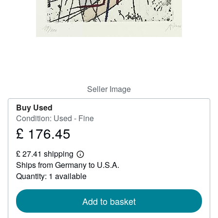
Help
CLOSE
Seller Image
Buy Used
Condition: Used - Fine
£ 176.45
Price
£
£ 27.41 shipping
176.45
Learn
Ships from Germany to U.S.A.
more
about
Quantity: 1 available
shipping
rates
Add to basket