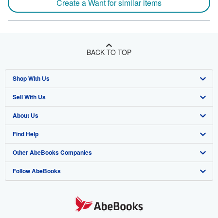
Create a Want for similar items
BACK TO TOP
Shop With Us
Sell With Us
Advanced Search
About Us
Browse Collections
Start Selling
Find Help
My Account
Join Our Affiliate Programme
About AbeBooks
Other AbeBooks Companies
My Orders
Book Buyback
Media
Help
Follow AbeBooks
View Basket
Refer a seller
Careers
Customer Service
AbeBooks.com
Privacy Policy
AbeBooks.de
Cookie Preferences
AbeBooks.fr