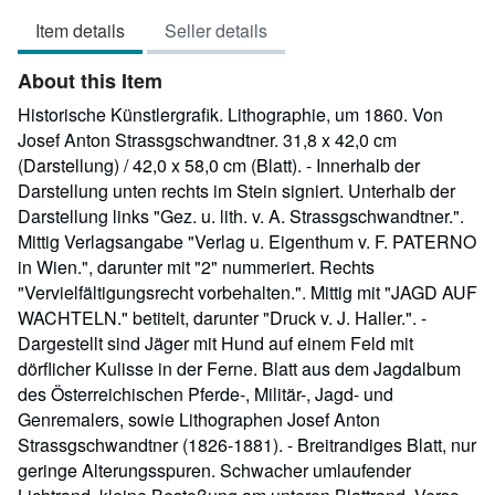
4
Item details
Seller details
out
of
About this Item
5
stars
Historische Künstlergrafik. Lithographie, um 1860. Von
Josef Anton Strassgschwandtner. 31,8 x 42,0 cm
(Darstellung) / 42,0 x 58,0 cm (Blatt). - Innerhalb der
Darstellung unten rechts im Stein signiert. Unterhalb der
Darstellung links "Gez. u. lith. v. A. Strassgschwandtner.".
Mittig Verlagsangabe "Verlag u. Eigenthum v. F. PATERNO
in Wien.", darunter mit "2" nummeriert. Rechts
"Vervielfältigungsrecht vorbehalten.". Mittig mit "JAGD AUF
WACHTELN." betitelt, darunter "Druck v. J. Haller.". -
Dargestellt sind Jäger mit Hund auf einem Feld mit
dörflicher Kulisse in der Ferne. Blatt aus dem Jagdalbum
des Österreichischen Pferde-, Militär-, Jagd- und
Genremalers, sowie Lithographen Josef Anton
Strassgschwandtner (1826-1881). - Breitrandiges Blatt, nur
geringe Alterungsspuren. Schwacher umlaufender