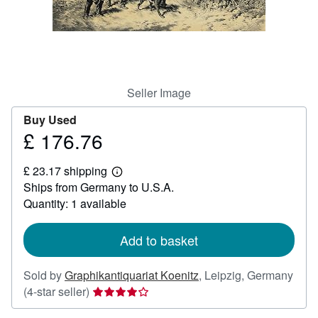
Help
CLOSE
Seller Image
Buy Used
£ 176.76
Price
£
£ 23.17 shipping
176.76
Learn
Ships from Germany to U.S.A.
more
about
Quantity: 1 available
shipping
rates
Add to basket
Sold by
Graphikantiquariat Koenitz
,
Leipzig, Germany
Seller
(4-star seller)
rating