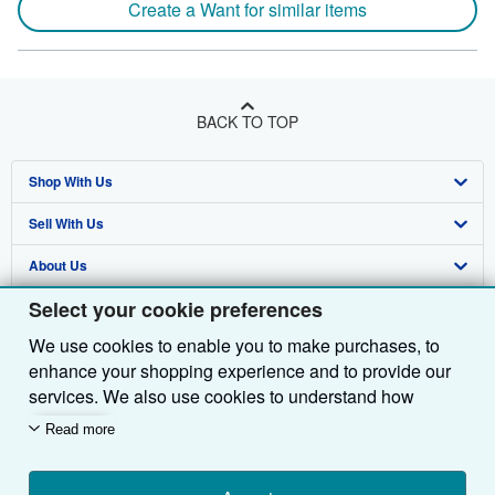
Create a Want for similar items
BACK TO TOP
Shop With Us
Sell With Us
Advanced Search
About Us
Browse Collections
Start Selling
Select your cookie preferences
Find Help
My Account
Join Our Affiliate Programme
About AbeBooks
We use cookies to enable you to make purchases, to
Other AbeBooks Companies
My Orders
Book Buyback
Media
Help
enhance your shopping experience and to provide our
Follow AbeBooks
View Basket
Refer a seller
Careers
Customer Service
AbeBooks.com
services. We also use cookies to understand how
customers use our services (for example, by measuring
Read more
Privacy Policy
AbeBooks.de
site visits) so we can make improvements. If you agree,
we'll also use third-party cookies to show relevant
Cookie Preferences
AbeBooks.fr