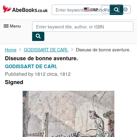
Skip to main content
AbeBooks.co.uk
GBP
Sign in
Site
shopping
preferences
Menu
My Account
Home
GODISSART DE CARI.
Diseuse de bonne aventure.
Diseuse de bonne aventure.
My Purchases
GODISSART DE CARI.
Advanced Search
Published by
1812 circa, 1812
Signed
Browse Collections
Rare Books
Art & Collectables
Textbooks
Sellers
Start Selling