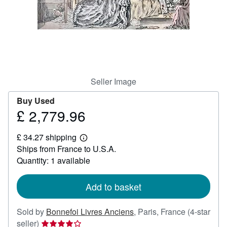
Help
CLOSE
Seller Image
Buy Used
£ 2,779.96
Price
£
£ 34.27 shipping
2,779.96
Learn
Ships from France to U.S.A.
more
about
Quantity: 1 available
shipping
rates
Add to basket
Sold by
Bonnefoi Livres Anciens
,
Paris, France
(4-star
Seller
seller)