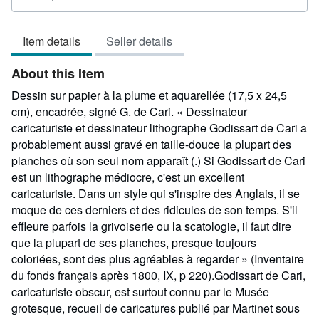
rating
4
Item details
Seller details
out
of
About this Item
5
stars
Dessin sur papier à la plume et aquarellée (17,5 x 24,5
cm), encadrée, signé G. de Cari. « Dessinateur
caricaturiste et dessinateur lithographe Godissart de Cari a
probablement aussi gravé en taille-douce la plupart des
planches où son seul nom apparaît (.) Si Godissart de Cari
est un lithographe médiocre, c'est un excellent
caricaturiste. Dans un style qui s'inspire des Anglais, il se
moque de ces derniers et des ridicules de son temps. S'il
effleure parfois la grivoiserie ou la scatologie, il faut dire
que la plupart de ses planches, presque toujours
coloriées, sont des plus agréables à regarder » (Inventaire
du fonds français après 1800, IX, p 220).Godissart de Cari,
caricaturiste obscur, est surtout connu par le Musée
grotesque, recueil de caricatures publié par Martinet sous