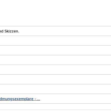
nd Skizzen.
idmungsexemplare - ...