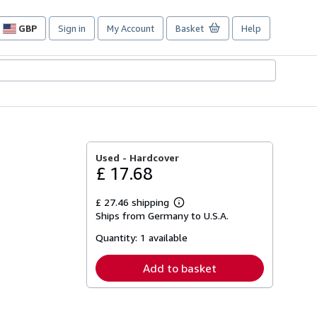
GBP
Sign in
My Account
Basket
Help
Site
shopping
preferences
Used -
Hardcover
£ 17.68
£ 27.46 shipping
Learn
Ships from Germany to U.S.A.
more
about
Quantity:
1 available
shipping
rates
Add to basket