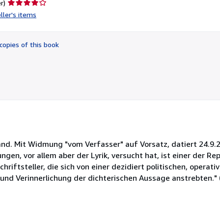
Seller
r)
rating
ller's items
4
out
of
copies of this book
5
stars
band. Mit Widmung "vom Verfasser" auf Vorsatz, datiert 24.9.2
tungen, vor allem aber der Lyrik, versucht hat, ist einer der R
riftsteller, die sich von einer dezidiert politischen, operat
 und Verinnerlichung der dichterischen Aussage anstrebten."