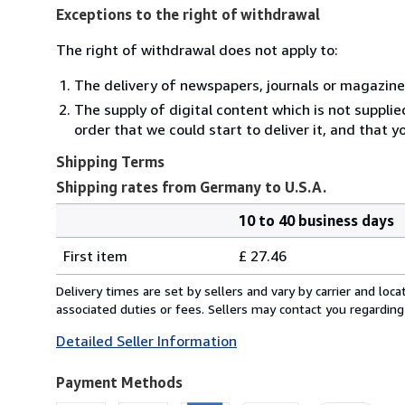
Exceptions to the right of withdrawal
The right of withdrawal does not apply to:
The delivery of newspapers, journals or magazine
The supply of digital content which is not suppli
order that we could start to deliver it, and that 
Shipping Terms
Shipping rates from Germany to U.S.A.
10 to 40 business days
Order
Shipping
quantity
First item
£ 27.46
rates
from
Delivery times are set by sellers and vary by carrier and lo
Germany
associated duties or fees. Sellers may contact you regarding
to
Detailed Seller Information
U.S.A.
Payment Methods