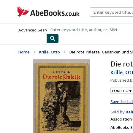
Skip to main content
AbeBooks.co.uk
Advanced Search
Browse Collections
Rare Books
Art & Collect
Home
Krille, Otto
Die rote Palette. Gedanken und S
Die ro
Krille, Ot
Published 
CONDITION:
Save for La
Sold by
Rai
Associatio
AbeBooks S