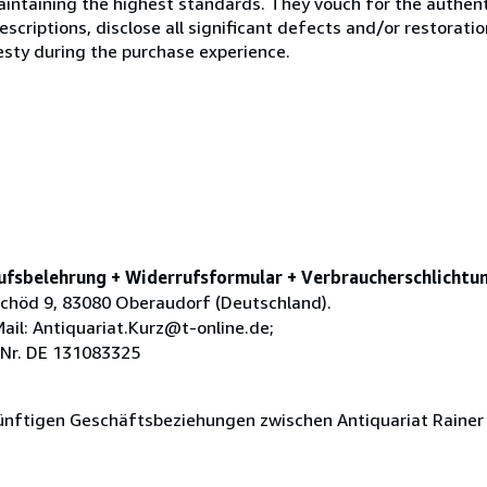
ntaining the highest standards. They vouch for the authenti
scriptions, disclose all significant defects and/or restoratio
esty during the purchase experience.
ufsbelehrung + Widerrufsformular + Verbraucherschlichtu
schöd 9, 83080 Oberaudorf (Deutschland).
il: Antiquariat.Kurz@t-online.de;
-Nr. DE 131083325
ünftigen Geschäftsbeziehungen zwischen Antiquariat Rainer