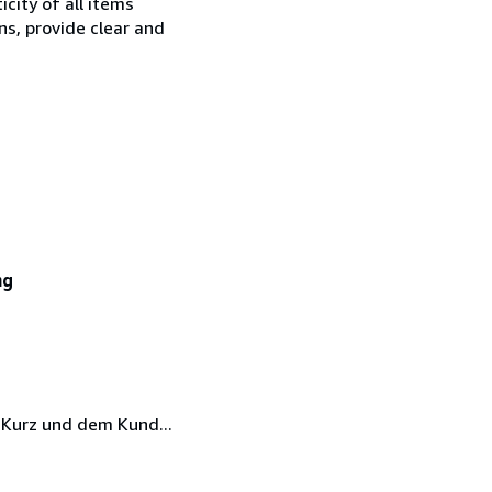
city of all items
ns, provide clear and
ng
 Kurz und dem Kund...