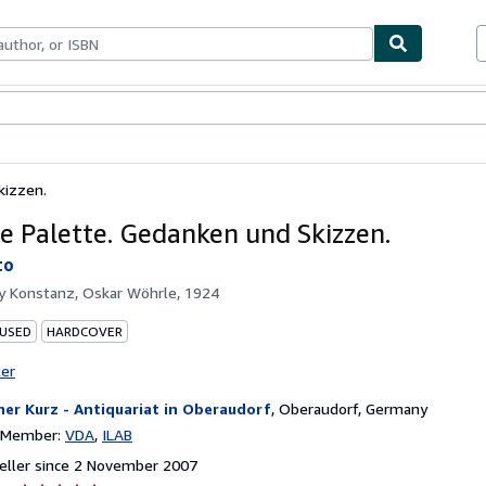
ables
Textbooks
Sellers
Start Selling
kizzen.
te Palette. Gedanken und Skizzen.
to
by
Konstanz, Oskar Wöhrle, 1924
 USED
HARDCOVER
ter
ner Kurz - Antiquariat in Oberaudorf
,
Oberaudorf, Germany
n Member:
VDA
ILAB
eller since 2 November 2007