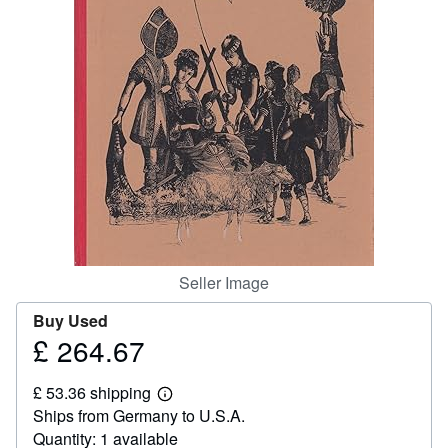
Help
CLOSE
Seller Image
Buy Used
£ 264.67
Price
£
£ 53.36 shipping
264.67
Learn
Ships from Germany to U.S.A.
more
about
Quantity: 1 available
shipping