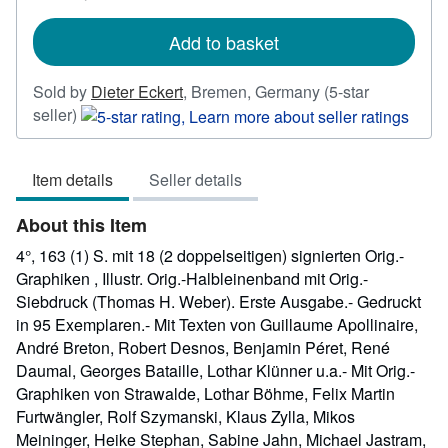
rates
Add to basket
Sold by
Dieter Eckert
,
Bremen, Germany
(5-star
Seller
seller)
rating
5
Item details
Seller details
out
of
About this Item
5
stars
4°, 163 (1) S. mit 18 (2 doppelseitigen) signierten Orig.-
Graphiken , Illustr. Orig.-Halbleinenband mit Orig.-
Siebdruck (Thomas H. Weber). Erste Ausgabe.- Gedruckt
in 95 Exemplaren.- Mit Texten von Guillaume Apollinaire,
André Breton, Robert Desnos, Benjamin Péret, René
Daumal, Georges Bataille, Lothar Klünner u.a.- Mit Orig.-
Graphiken von Strawalde, Lothar Böhme, Felix Martin
Furtwängler, Rolf Szymanski, Klaus Zylla, Mikos
Meininger, Heike Stephan, Sabine Jahn, Michael Jastram,