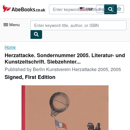
Skip to main content
AbeBooks.co.uk
GBP
Sign in
Site
shopping
preferences
Menu
My Account
Home
Herzattacke. Sondernummer 2005. Literatur- und
My Purchases
Kunstzeitschrift. Siebzehnter...
Advanced Search
Published by
Berlin Kunstverein Herzattacke 2005, 2005
Signed, First Edition
Browse Collections
Rare Books
Art & Collectables
Textbooks
Sellers
Start Selling