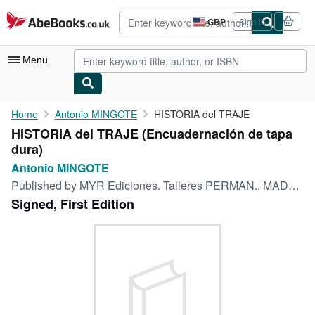
Skip to main content
AbeBooks.co.uk
GBP
Sign in
Site
shopping
preferences
Menu
My Account
Home
Antonio MINGOTE
HISTORIA del TRAJE
HISTORIA del TRAJE (Encuadernación de tapa
My Purchases
dura)
Advanced Search
Antonio MINGOTE
Published by
MYR Ediciones. Talleres PERMAN., MADRID, 1963
Browse Collections
Signed, First Edition
Rare Books
Art & Collectables
Textbooks
Sellers
Start Selling