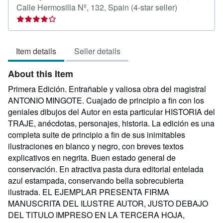
Seller
Calle Hermosilla Nº, 132, Spain
(4-star seller)
rating
4
out
Item details
Seller details
of
5
About this Item
stars
Primera Edición. Entrañable y valiosa obra del magistral
ANTONIO MINGOTE. Cuajado de principio a fin con los
geniales dibujos del Autor en esta particular HISTORIA del
TRAJE, anécdotas, personajes, historia. La edición es una
completa suite de principio a fin de sus inimitables
ilustraciones en blanco y negro, con breves textos
explicativos en negrita. Buen estado general de
conservación. En atractiva pasta dura editorial entelada
azul estampada, conservando bella sobrecubierta
ilustrada. EL EJEMPLAR PRESENTA FIRMA
MANUSCRITA DEL ILUSTRE AUTOR, JUSTO DEBAJO
DEL TITULO IMPRESO EN LA TERCERA HOJA,