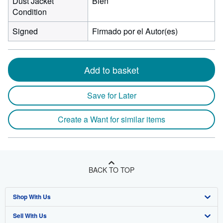
Dust Jacket
Bien
Condition
Signed
Firmado por el Autor(es)
Add to basket
Save for Later
Create a Want for similar items
BACK TO TOP
Shop With Us
Sell With Us
Advanced Search