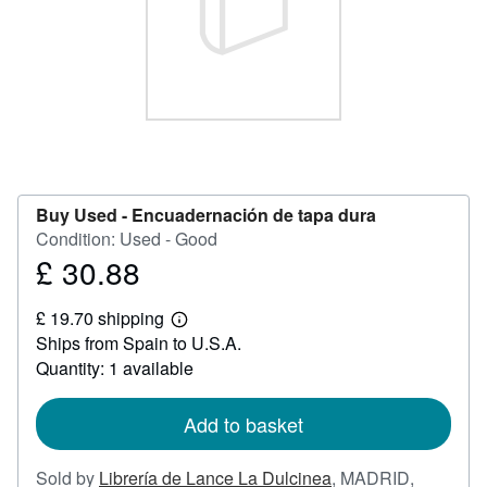
Help
CLOSE
Buy Used -
Encuadernación de tapa dura
Condition: Used - Good
£ 30.88
Price
£
£ 19.70 shipping
30.88
Learn
Ships from Spain to U.S.A.
more
about
Quantity: 1 available
shipping
rates
Add to basket
Sold by
Librería de Lance La Dulcinea
,
MADRID,