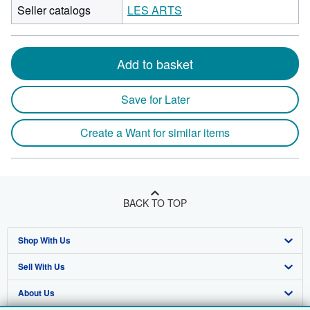
Seller catalogs
LES ARTS
Add to basket
Save for Later
Create a Want for similar items
BACK TO TOP
Shop With Us
Sell With Us
Advanced Search
About Us
Browse Collections
Start Selling