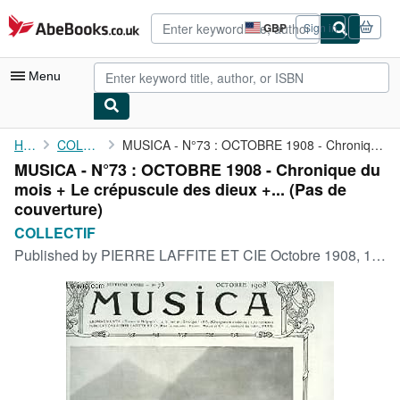
Skip to main content
AbeBooks.co.uk
GBP
Sign in
Site
shopping
preferences
Menu
My Account
Home
COLLECTIF
MUSICA - N°73 : OCTOBRE 1908 - Chronique du mois + Le crépuscule...
MUSICA - N°73 : OCTOBRE 1908 - Chronique du
My Purchases
mois + Le crépuscule des dieux +... (Pas de
Advanced Search
couverture)
COLLECTIF
Browse Collections
Published by
PIERRE LAFFITE ET CIE Octobre 1908, 1908
Rare Books
Art & Collectables
Textbooks
Sellers
Start Selling