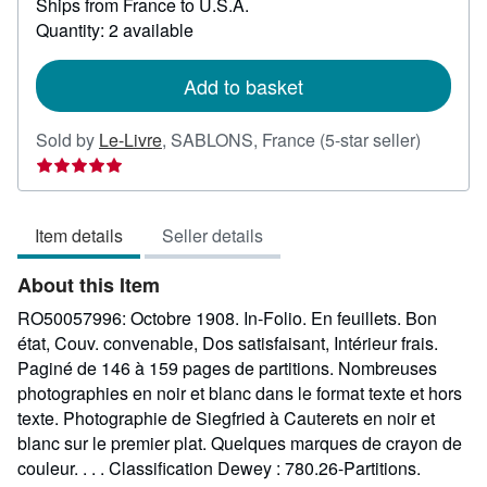
Ships from France to U.S.A.
more
about
Quantity: 2 available
shipping
rates
Add to basket
Seller
Sold by
Le-Livre
,
SABLONS, France
(5-star seller)
rating
5
out
Item details
Seller details
of
5
About this Item
stars
RO50057996: Octobre 1908. In-Folio. En feuillets. Bon
état, Couv. convenable, Dos satisfaisant, Intérieur frais.
Paginé de 146 à 159 pages de partitions. Nombreuses
photographies en noir et blanc dans le format texte et hors
texte. Photographie de Siegfried à Cauterets en noir et
blanc sur le premier plat. Quelques marques de crayon de
couleur. . . . Classification Dewey : 780.26-Partitions.