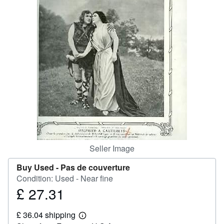
Help
CLOSE
Seller Image
Buy Used -
Pas de couverture
Condition: Used - Near fine
£ 27.31
Price
£
£ 36.04 shipping
27.31
Learn