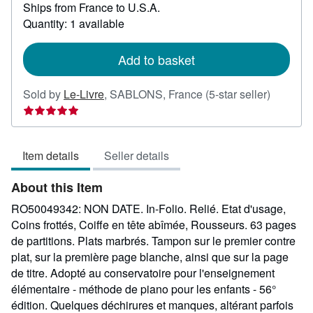
Ships from France to U.S.A.
more
about
Quantity: 1 available
shipping
rates
Add to basket
Seller
Sold by
Le-Livre
,
SABLONS, France
(5-star seller)
rating
5
out
Item details
Seller details
of
5
About this Item
stars
RO50049342: NON DATE. In-Folio. Relié. Etat d'usage,
Coins frottés, Coiffe en tête abîmée, Rousseurs. 63 pages
de partitions. Plats marbrés. Tampon sur le premier contre
plat, sur la première page blanche, ainsi que sur la page
de titre. Adopté au conservatoire pour l'enseignement
élémentaire - méthode de piano pour les enfants - 56°
édition. Quelques déchirures et manques, altérant parfois