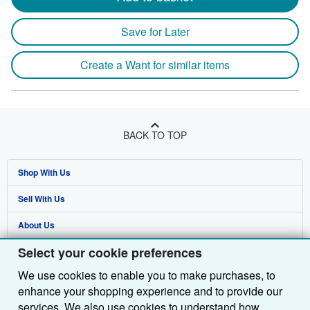
Save for Later
Create a Want for similar items
BACK TO TOP
Shop With Us
Sell With Us
Advanced Search
About Us
Browse Collections
Start Selling
Select your cookie preferences
Find Help
My Account
Join Our Affiliate Programme
About AbeBooks
We use cookies to enable you to make purchases, to
Other AbeBooks Companies
My Orders
Book Buyback
Media
Help
enhance your shopping experience and to provide our
Follow AbeBooks
View Basket
Refer a seller
Careers
Customer Service
AbeBooks.com
services. We also use cookies to understand how