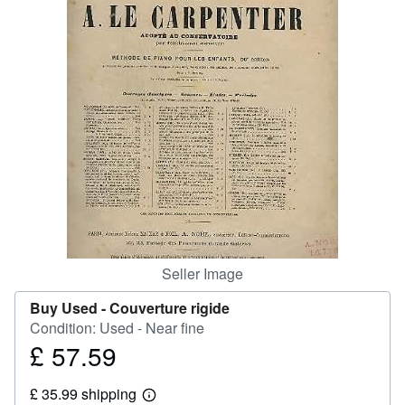
Help
CLOSE
Seller Image
Buy Used -
Couverture rigide
Condition: Used - Near fine
£ 57.59
Price
£
£ 35.99 shipping
57.59
Learn