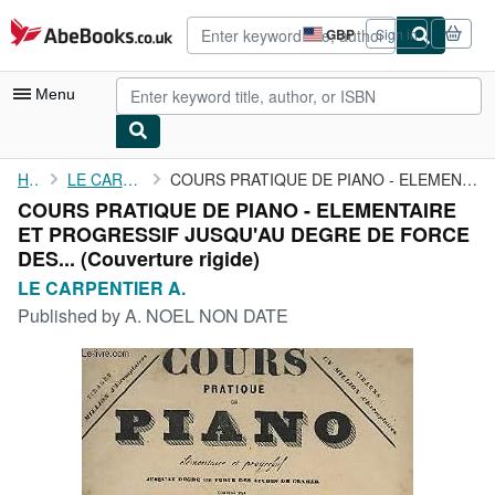
Skip to main content
AbeBooks.co.uk
GBP
Sign in
Site
shopping
preferences
Menu
My Account
Home
LE CARPENTIER A.
COURS PRATIQUE DE PIANO - ELEMENTAIRE ET PROGRESSIF JUSQU'AU ...
COURS PRATIQUE DE PIANO - ELEMENTAIRE
My Purchases
ET PROGRESSIF JUSQU'AU DEGRE DE FORCE
Advanced Search
DES... (Couverture rigide)
LE CARPENTIER A.
Browse Collections
Published by
A. NOEL NON DATE
Rare Books
Art & Collectables
Textbooks
Sellers
Start Selling