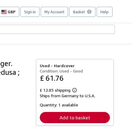
GBP
Sign in
My Account
Basket
Help
Site
shopping
preferences
nger.
Used -
Hardcover
edusa ;
Condition: Used - Good
£ 61.76
£ 12.85 shipping
Learn
Ships from Germany to U.S.A.
more
about
Quantity:
1 available
shipping
rates
Add to basket