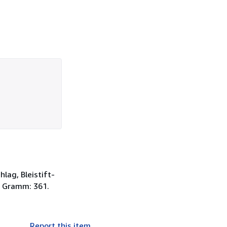
lag, Bleistift-
n Gramm: 361.
Report this item