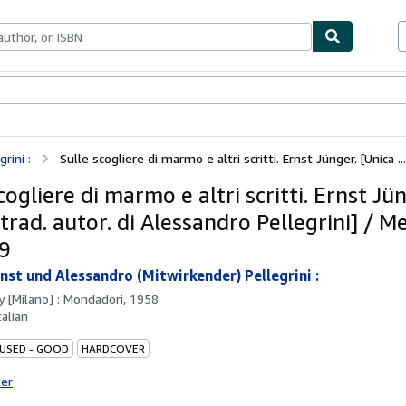
ables
Textbooks
Sellers
Start Selling
rini :
Sulle scogliere di marmo e altri scritti. Ernst Jünger. [Unica ...
cogliere di marmo e altri scritti. Ernst Jü
trad. autor. di Alessandro Pellegrini] / M
39
rnst und Alessandro (Mitwirkender) Pellegrini :
by
[Milano] : Mondadori, 1958
talian
 USED - GOOD
HARDCOVER
ter