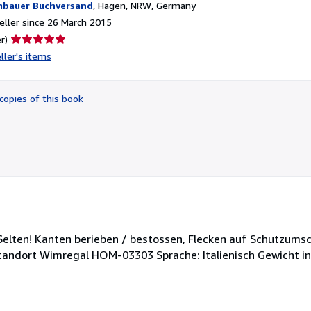
bauer Buchversand
,
Hagen, NRW, Germany
ller since 26 March 2015
Seller
r)
rating
ller's items
5
out
of
copies of this book
5
stars
 Selten! Kanten berieben / bestossen, Flecken auf Schutzumsch
Standort Wimregal HOM-03303 Sprache: Italienisch Gewicht i