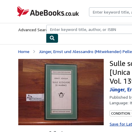
Skip to main content
AbeBooks.co.uk
Advanced Search
Browse Collections
Rare Books
Art & Collect
Home
Jünger, Ernst und Alessandro (Mitwirkender) Pelleg
Sulle s
[Unica 
Vol. 1
Jünger, E
Published 
Language:
I
CONDITION:
Save for La