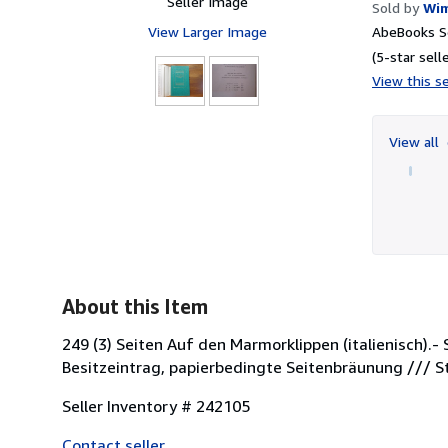
Seller Image
Sold by
Wim
View Larger Image
AbeBooks Se
(5-star selle
View this se
View all
About this Item
249 (3) Seiten Auf den Marmorklippen (italienisch).-
Besitzeintrag, papierbedingte Seitenbräunung /// 
Seller Inventory # 242105
Contact seller