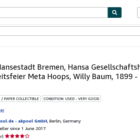
ables
Textbooks
Sellers
Start Selling
Hansestadt Bremen, Hansa Gesellschafts
itsfeier Meta Hoops, Willy Baum, 1899 - I
 / PAPER COLLECTIBLE
CONDITION: USED - VERY GOOD
ter
ool.de - akpool GmbH
,
Berlin, Germany
ller since 1 June 2017
Seller
r)