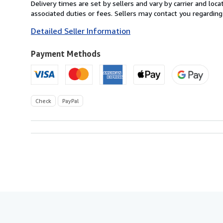
from
Delivery times are set by sellers and vary by carrier and lo
Germany
associated duties or fees. Sellers may contact you regarding
to
Detailed Seller Information
U.S.A.
Payment Methods
Check
PayPal