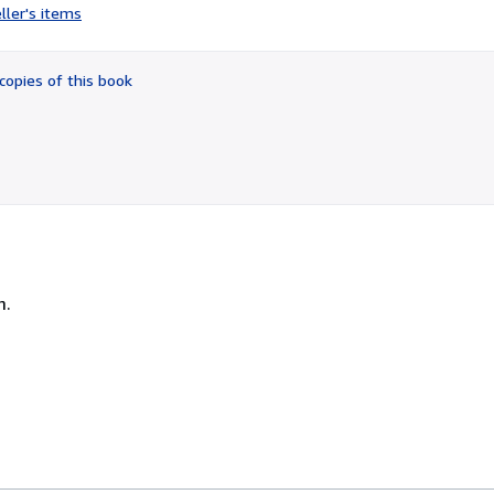
rating
ller's items
4
out
of
copies of this book
5
stars
m.