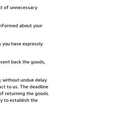
lt of unnecessary
informed about your
s you have expressly
 sent back the goods,
0, without undue delay
ct to us. The deadline
 of returning the goods.
y to establish the