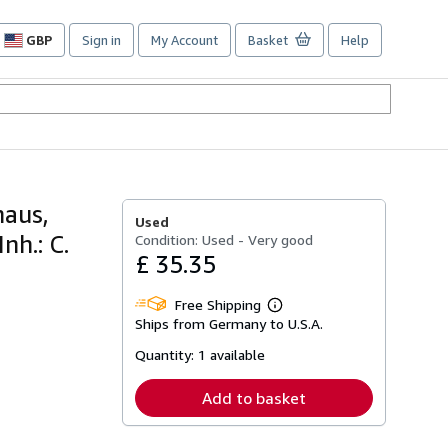
GBP
Sign in
My Account
Basket
Help
Site
shopping
preferences
haus,
Used
nh.: C.
Condition: Used - Very good
£ 35.35
Free Shipping
Learn
Ships from Germany to U.S.A.
more
about
Quantity:
1 available
shipping
rates
Add to basket