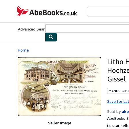
Skip to main content
AbeBooks.co.uk
Advanced Search
Browse Collections
Rare Books
Art & Collect
Home
Litho 
Hochze
Gissel
MANUSCRIPT
Save for La
Sold by
akp
AbeBooks Se
Seller Image
(4-star selle