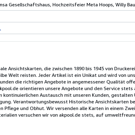
sa Gesellschaftshaus, Hochzeitsfeier Meta Hoops, Willy Baum,
.
nale Ansichtskarten, die zwischen 1890 bis 1945 von Druckere
e Welt reisten. Jeder Artikel ist ein Unikat und wird von un
Kunden die richtigen Angebote in angemessener Qualität offe
 akpool.de orientieren unsere Angebote und den Service stet
im kontinuierlichen Austausch mit unseren Kunden, gestalten
rfügung. Verantwortungsbewusst Historische Ansichtskarten b
n Pflege und Obhut. Wir versenden alle Karten in einem Zwei
erialien versuchen wir von akpool.de stets, auf umweltfreund