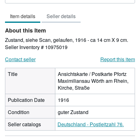
rating
4
Item details
Seller details
out
of
About this Item
5
stars
Zustand, siehe Scan, gelaufen, 1916 - ca 14 cm X 9 cm.
Seller Inventory # 10975019
Contact seller
Report this item
Title
Ansichtskarte / Postkarte Pfortz
Maximiliansau Wörth am Rhein,
Kirche, Straße
Publication Date
1916
Condition
guter Zustand
Seller catalogs
Deutschland - Postleitzahl 76.