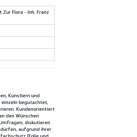
Zur Flora - Inh. Franz
ien, Künstlern und
s einzeln begutachtet,
rieren. Kundenorientiert
s an den Wünschen
 Umfragen, diskutieren
edürfen, aufgrund ihrer
fachschutz (Folie und