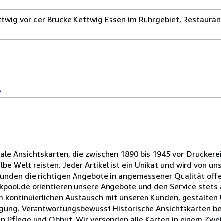
twig vor der Brücke Kettwig Essen im Ruhrgebiet, Restaurant 
.
nale Ansichtskarten, die zwischen 1890 bis 1945 von Druckere
e Welt reisten. Jeder Artikel ist ein Unikat und wird von un
Kunden die richtigen Angebote in angemessener Qualität offe
 akpool.de orientieren unsere Angebote und den Service stet
im kontinuierlichen Austausch mit unseren Kunden, gestalten
rfügung. Verantwortungsbewusst Historische Ansichtskarten b
n Pflege und Obhut. Wir versenden alle Karten in einem Zwei