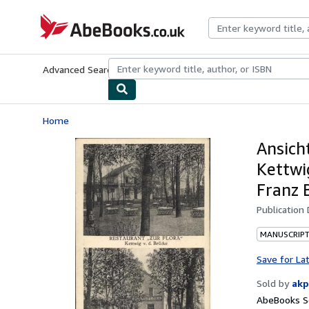
Skip to main content
AbeBooks.co.uk
Advanced Search
Browse Collections
Rare Books
Art & Collect
Home
Ansich
Kettwi
Franz 
Publication
MANUSCRIPT
Save for La
Sold by
akp
AbeBooks Se