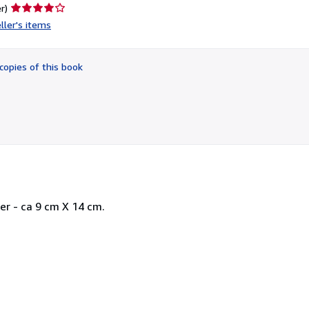
Seller
r)
rating
ller's items
4
out
of
copies of this book
5
stars
er - ca 9 cm X 14 cm.