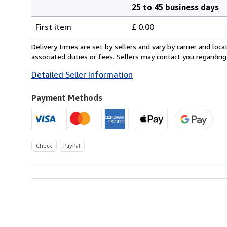
25 to 45 business days
Order
Shipping
quantity
First item
£ 0.00
rates
from
Delivery times are set by sellers and vary by carrier and lo
Germany
associated duties or fees. Sellers may contact you regarding
to
Detailed Seller Information
U.S.A.
Payment Methods
Check
PayPal