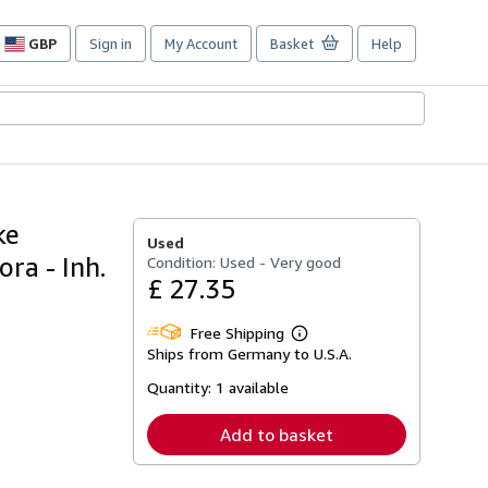
GBP
Sign in
My Account
Basket
Help
Site
shopping
preferences
ke
Used
ra - Inh.
Condition: Used - Very good
£ 27.35
Free Shipping
Learn
Ships from Germany to U.S.A.
more
about
Quantity:
1 available
shipping
rates
Add to basket