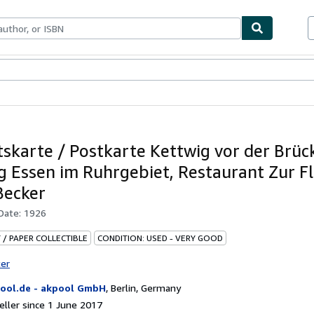
ables
Textbooks
Sellers
Start Selling
tskarte / Postkarte Kettwig vor der Brüc
g Essen im Ruhrgebiet, Restaurant Zur Flo
Becker
 Date:
1926
 / PAPER COLLECTIBLE
CONDITION: USED - VERY GOOD
ter
ool.de - akpool GmbH
,
Berlin, Germany
ller since 1 June 2017