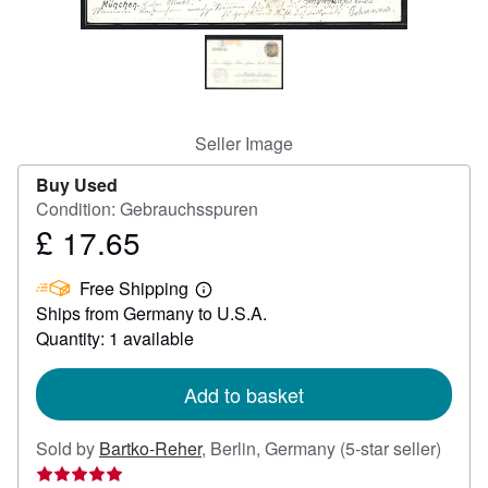
Help
CLOSE
Seller Image
Buy Used
Condition: Gebrauchsspuren
£ 17.65
Price
£
Free Shipping
17.65
Learn
Ships from Germany to U.S.A.
more
about
Quantity: 1 available
shipping
rates
Add to basket
Seller
Sold by
Bartko-Reher
,
Berlin, Germany
(5-star seller)
rating