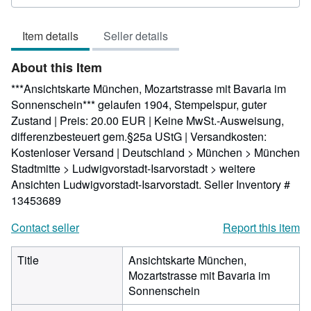
5
out
Item details
Seller details
of
5
About this Item
stars
***Ansichtskarte München, Mozartstrasse mit Bavaria im
Sonnenschein*** gelaufen 1904, Stempelspur, guter
Zustand | Preis: 20.00 EUR | Keine MwSt.-Ausweisung,
differenzbesteuert gem.§25a UStG | Versandkosten:
Kostenloser Versand | Deutschland > München > München
Stadtmitte > Ludwigvorstadt-Isarvorstadt > weitere
Ansichten Ludwigvorstadt-Isarvorstadt.
Seller Inventory #
13453689
Contact seller
Report this item
Title
Ansichtskarte München,
Mozartstrasse mit Bavaria im
Sonnenschein