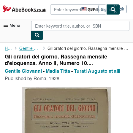
Skip to main content
AbeBooks.co.uk
GBP
Sign in
Site
shopping
preferences
Menu
My Account
Home
Gentile Giovanni
Gli oratori del giorno. Rassegna mensile d'eloquenza. Anno II, ...
Gli oratori del giorno. Rassegna mensile
My Purchases
d'eloquenza. Anno II, Numero 10....
Advanced Search
Gentile Giovanni
-
Madia Titta
-
Turati Augusto et alii
Published by
Roma, 1928
Browse Collections
Rare Books
Art & Collectables
Textbooks
Sellers
Start Selling