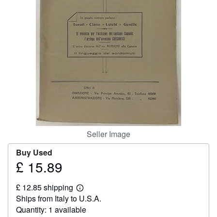
Help
CLOSE
Seller Image
Buy Used
£ 15.89
Price
£
£ 12.85 shipping
15.89
Learn
Ships from Italy to U.S.A.
more
about
Quantity: 1 available
shipping