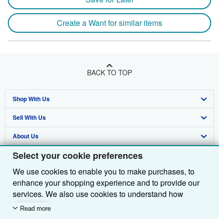
Create a Want for similar items
BACK TO TOP
Shop With Us
Sell With Us
Advanced Search
About Us
Browse Collections
Start Selling
Select your cookie preferences
Find Help
My Account
Join Our Affiliate Programme
About AbeBooks
We use cookies to enable you to make purchases, to
Other AbeBooks Companies
My Orders
Book Buyback
Media
Help
enhance your shopping experience and to provide our
Follow AbeBooks
View Basket
Refer a seller
Careers
Customer Service
AbeBooks.com
services. We also use cookies to understand how
customers use our services (for example, by measuring
Read more
Privacy Policy
AbeBooks.de
site visits) so we can make improvements. If you agree,