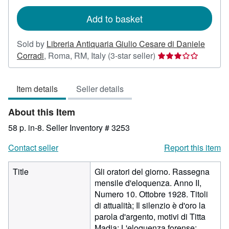
rates
Add to basket
Sold by
Libreria Antiquaria Giulio Cesare di Daniele
Seller
Corradi
,
Roma, RM, Italy
(3-star seller)
rating
3
Item details
Seller details
out
of
About this Item
5
stars
58 p. in-8.
Seller Inventory # 3253
Contact seller
Report this item
Title
Gli oratori del giorno. Rassegna
mensile d'eloquenza. Anno II,
Numero 10. Ottobre 1928. Titoli
di attualità; Il silenzio è d'oro la
parola d'argento, motivi di Titta
Madia; L'eloquenza forense;