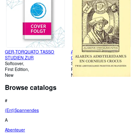
GER-TORQUATO TASSO
Alardus Aemstelredamus En
STUDIEN ZUR
Cornelius Crocus: Twee
Softcover
Amsterdamse Priester-
Softcover
First Edition
Humanisten: Bijdrage Tot de
First Edition
New
Kennis Van Het Humanisme in
New
Noord-Nederland in de Ee
Browse catalogs
#
(Ent)Spannendes
A
Abenteuer