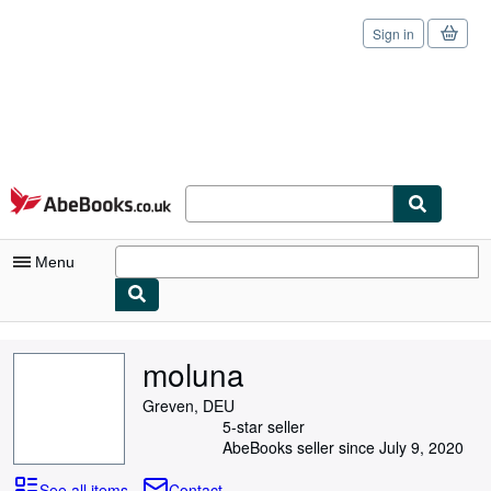
Sign in
Skip to main content
AbeBooks.co.uk
Menu
My Account
moluna
My Purchases
Greven, DEU
Sign Off
5-star seller
AbeBooks seller since July 9, 2020
Advanced Search
See all items
Contact