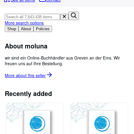
Browse Collections
Rare Books
Art & Collectables
More search options
Shop
About
Policies
Textbooks
Sellers
About moluna
Start Selling
wir sind ein Online-Buchhändler aus Greven an der Ems. Wir
freuen uns auf Ihre Bestellung.
Help
CLOSE
More about this
seller
Recently added