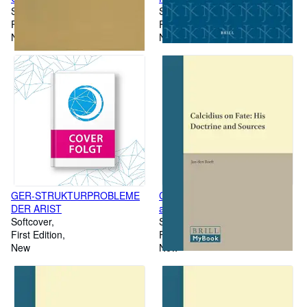
Softcover
Kunsthistorisch Jaarboek 20
Softcover
First Edition
(1969): Paperback Edition
First Edition
New
New
GER-STRUKTURPROBLEME
Calcidius on Fate: His Doctrine
DER ARIST
and Sources
Softcover
Softcover
First Edition
First Edition
New
New