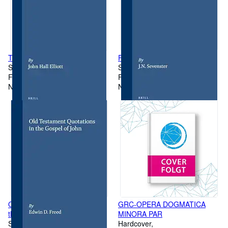
The Elect and the Holy
Paul and Seneca
Softcover
Softcover
First Edition
First Edition
New
New
Old Testament Quotations in
GRC-OPERA DOGMATICA
the Gospel of John
MINORA PAR
Softcover
Hardcover