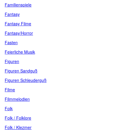
Familienspiele
Fantasy
Fantasy Filme
Fantasy/Horror
Fasten
Feierliche Musik
Figuren
Figuren Sandguß
Figuren Schleuderguß
Filme
Filmmelodien
Folk
Folk / Folklore
Folk / Klezmer