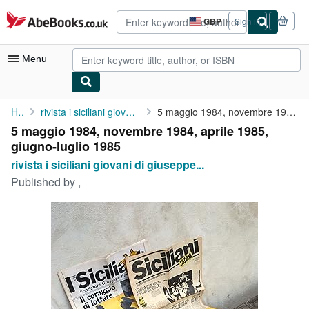
Skip to main content
AbeBooks.co.uk
GBP
Sign in
Site
shopping
preferences
Menu
My Account
Home
rivista i siciliani giovani di giuseppe pippo fava
5 maggio 1984, novembre 1984, aprile 1985, giugno-luglio 1985
5 maggio 1984, novembre 1984, aprile 1985,
My Purchases
giugno-luglio 1985
Advanced Search
rivista i siciliani giovani di giuseppe...
Published by
,
Browse Collections
Rare Books
Art & Collectables
Textbooks
Sellers
Start Selling