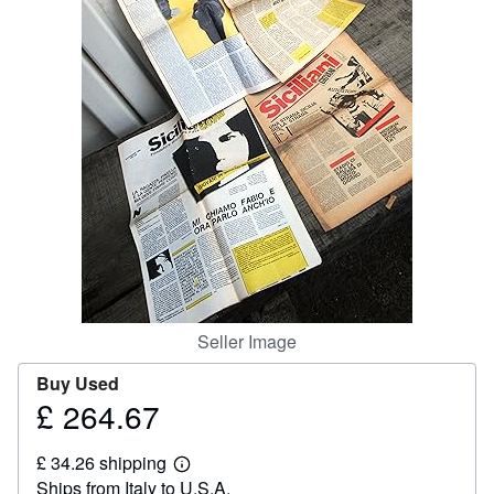
Help
CLOSE
Seller Image
Buy Used
£ 264.67
Price
£
£ 34.26 shipping
264.67
Learn
Ships from Italy to U.S.A.
more