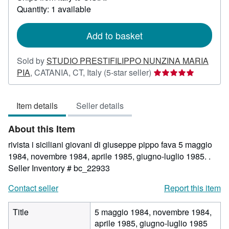
about
Quantity: 1 available
shipping
rates
Add to basket
Sold by
STUDIO PRESTIFILIPPO NUNZINA MARIA
Seller
PIA
,
CATANIA, CT, Italy
(5-star seller)
rating
5
Item details
Seller details
out
of
About this Item
5
stars
rivista i siciliani giovani di giuseppe pippo fava 5 maggio
1984, novembre 1984, aprile 1985, giugno-luglio 1985. .
Seller Inventory # bc_22933
Contact seller
Report this item
Title
5 maggio 1984, novembre 1984,
aprile 1985, giugno-luglio 1985