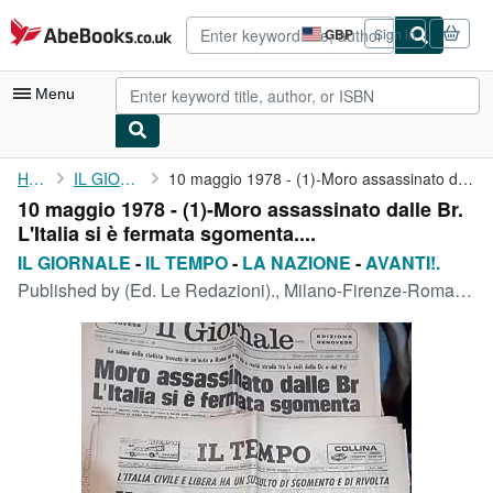
Skip to main content
AbeBooks.co.uk
GBP
Sign in
Site
shopping
preferences
Menu
My Account
Home
IL GIORNALE
10 maggio 1978 - (1)-Moro assassinato dalle Br. L'Italia si è ...
10 maggio 1978 - (1)-Moro assassinato dalle Br.
My Purchases
L'Italia si è fermata sgomenta....
Advanced Search
IL GIORNALE
-
IL TEMPO
-
LA NAZIONE
-
AVANTI!.
Published by
(Ed. Le Redazioni)., Milano-Firenze-Roma., 1978
Browse Collections
Rare Books
Art & Collectables
Textbooks
Sellers
Start Selling