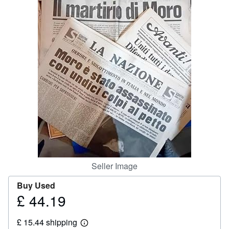
Help
CLOSE
Seller Image
Buy Used
£ 44.19
Price
£
£ 15.44 shipping
44.19
Learn