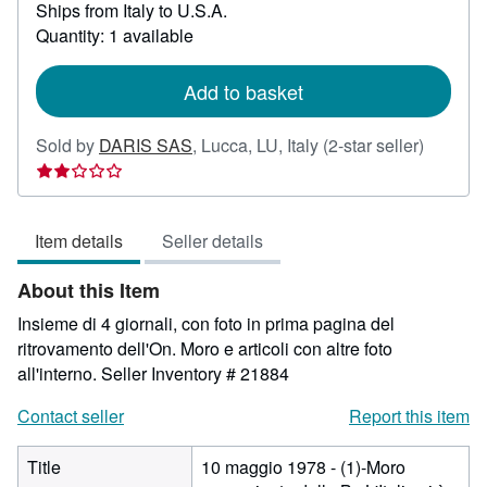
Ships from Italy to U.S.A.
more
about
Quantity: 1 available
shipping
rates
Add to basket
Seller
Sold by
DARIS SAS
,
Lucca, LU, Italy
(2-star seller)
rating
2
out
Item details
Seller details
of
5
About this Item
stars
Insieme di 4 giornali, con foto in prima pagina del
ritrovamento dell'On. Moro e articoli con altre foto
all'interno.
Seller Inventory # 21884
Contact seller
Report this item
Title
10 maggio 1978 - (1)-Moro