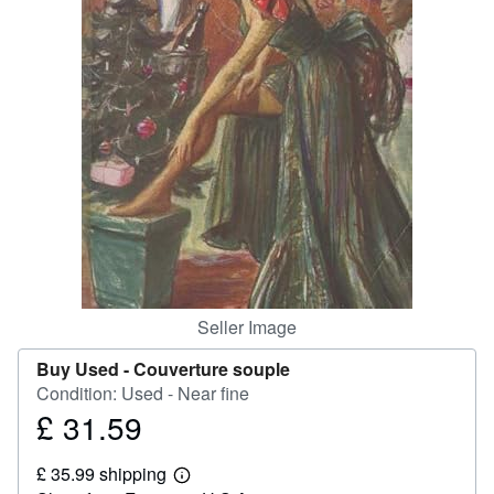
Start Selling
Help
CLOSE
Seller Image
Buy Used -
Couverture souple
Condition: Used - Near fine
£ 31.59
Price
£
£ 35.99 shipping
31.59
Learn