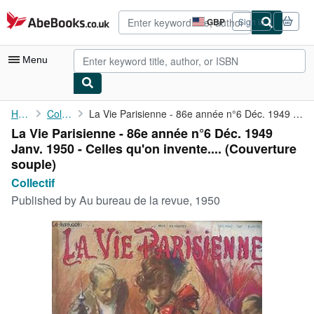
Skip to main content
AbeBooks.co.uk
GBP
Sign in
Site
shopping
preferences
Menu
My Account
Home
Collectif
La Vie Parisienne - 86e année n°6 Déc. 1949 Janv. 1950 - Celles ...
La Vie Parisienne - 86e année n°6 Déc. 1949
My Purchases
Janv. 1950 - Celles qu'on invente.... (Couverture
Sign Off
souple)
Collectif
Advanced Search
Published by
Au bureau de la revue, 1950
Browse Collections
Rare Books
Art & Collectables
Textbooks
Sellers