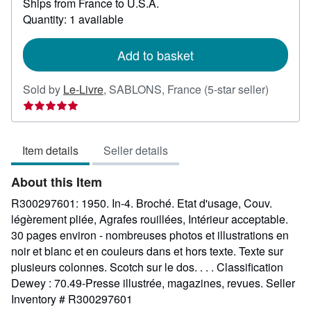
Ships from France to U.S.A.
more
about
Quantity: 1 available
shipping
rates
Add to basket
Seller
Sold by
Le-Livre
,
SABLONS, France
(5-star seller)
rating
5
out
Item details
Seller details
of
5
About this Item
stars
R300297601: 1950. In-4. Broché. Etat d'usage, Couv.
légèrement pliée, Agrafes rouillées, Intérieur acceptable.
30 pages environ - nombreuses photos et illustrations en
noir et blanc et en couleurs dans et hors texte. Texte sur
plusieurs colonnes. Scotch sur le dos. . . . Classification
Dewey : 70.49-Presse illustrée, magazines, revues.
Seller
Inventory # R300297601