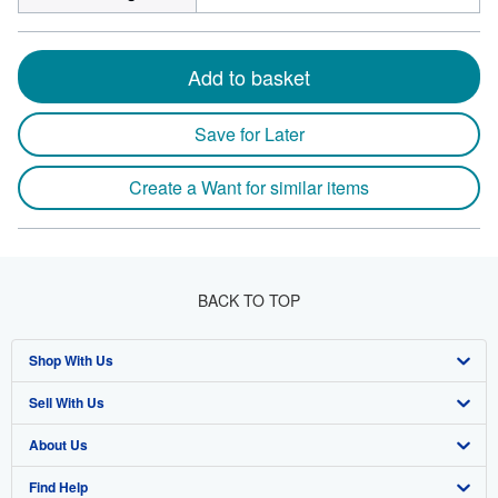
Add to basket
Save for Later
Create a Want for similar items
BACK TO TOP
Shop With Us
Sell With Us
Advanced Search
About Us
Browse Collections
Start Selling
Find Help
My Account
Join Our Affiliate Programme
About AbeBooks