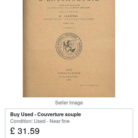
Help
CLOSE
Seller Image
Buy Used -
Couverture souple
Condition: Used - Near fine
£ 31.59
Price
£