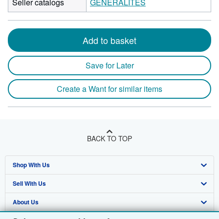
Seller catalogs
GENERALITES
Add to basket
Save for Later
Create a Want for similar items
BACK TO TOP
Shop With Us
Sell With Us
Advanced Search
About Us
Browse Collections
Start Selling