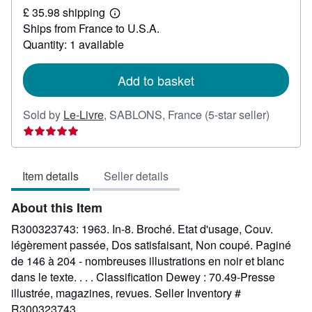
£ 35.98 shipping
31.59
Learn
Ships from France to U.S.A.
more
about
Quantity: 1 available
shipping
rates
Add to basket
Seller
Sold by
Le-Livre
,
SABLONS, France
(5-star seller)
rating
5
out
Item details
Seller details
of
5
About this Item
stars
R300323743: 1963. In-8. Broché. Etat d'usage, Couv.
légèrement passée, Dos satisfaisant, Non coupé. Paginé
de 146 à 204 - nombreuses illustrations en noir et blanc
dans le texte. . . . Classification Dewey : 70.49-Presse
illustrée, magazines, revues.
Seller Inventory #
R300323743