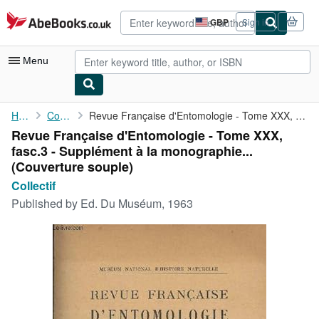
Skip to main content
AbeBooks.co.uk
GBP
Sign in
Site
shopping
preferences
Menu
My Account
Home
Collectif
Revue Française d'Entomologie - Tome XXX, fasc.3 - Supplément à ...
Revue Française d'Entomologie - Tome XXX,
My Purchases
fasc.3 - Supplément à la monographie...
Advanced Search
(Couverture souple)
Collectif
Browse Collections
Published by
Ed. Du Muséum, 1963
Rare Books
Art & Collectables
Textbooks
Sellers
Start Selling