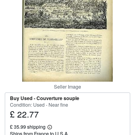
Help
CLOSE
Seller Image
Buy Used -
Couverture souple
Condition: Used - Near fine
£ 22.77
Price
£
£ 35.99 shipping
22.77
Learn
Ships from France to U.S.A.
more