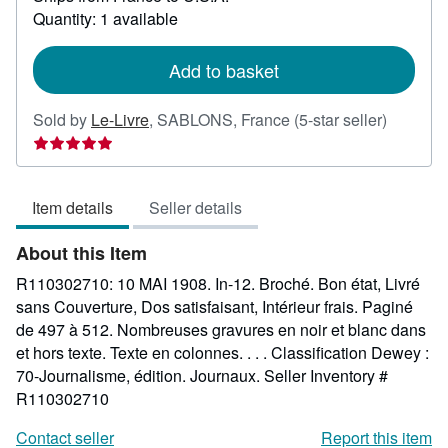
about
Quantity: 1 available
shipping
rates
Add to basket
Seller
Sold by
Le-Livre
,
SABLONS, France
(5-star seller)
rating
5
out
Item details
Seller details
of
5
About this Item
stars
R110302710: 10 MAI 1908. In-12. Broché. Bon état, Livré
sans Couverture, Dos satisfaisant, Intérieur frais. Paginé
de 497 à 512. Nombreuses gravures en noir et blanc dans
et hors texte. Texte en colonnes. . . . Classification Dewey :
70-Journalisme, édition. Journaux.
Seller Inventory #
R110302710
Contact seller
Report this item