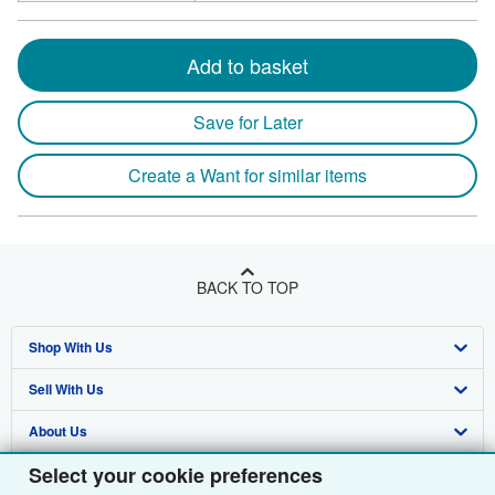
Add to basket
Save for Later
Create a Want for similar items
BACK TO TOP
Shop With Us
Sell With Us
Advanced Search
About Us
Browse Collections
Start Selling
Select your cookie preferences
Find Help
My Account
Join Our Affiliate Programme
About AbeBooks