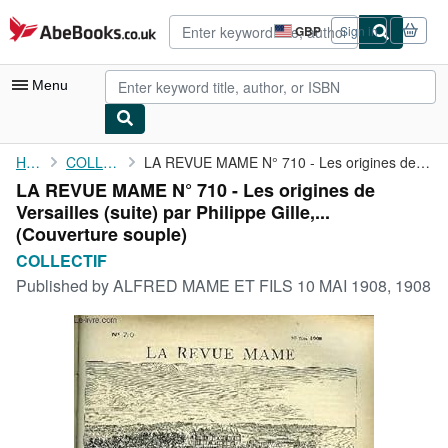
Skip to main content
AbeBooks.co.uk
GBP
Sign in
Site
shopping
preferences
Menu
My Account
Home
COLLECTIF
LA REVUE MAME N° 710 - Les origines de Versailles (suite) par ...
LA REVUE MAME N° 710 - Les origines de
My Purchases
Versailles (suite) par Philippe Gille,...
Advanced Search
(Couverture souple)
COLLECTIF
Browse Collections
Published by
ALFRED MAME ET FILS 10 MAI 1908, 1908
Rare Books
Art & Collectables
Textbooks
Sellers
Start Selling