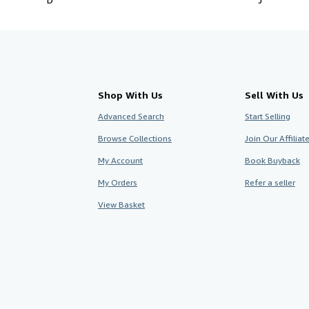
Shop With Us
Sell With Us
Advanced Search
Start Selling
Browse Collections
Join Our Affilia
My Account
Book Buyback
My Orders
Refer a seller
View Basket