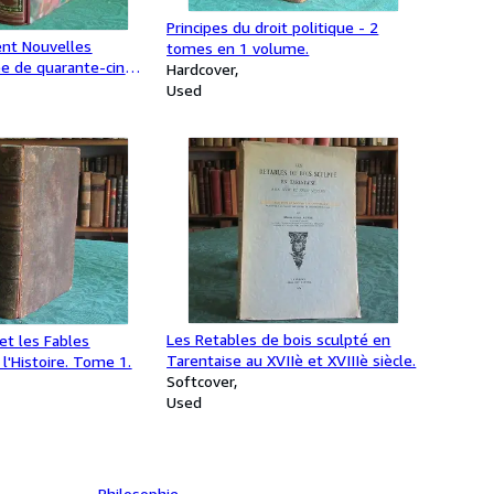
Principes du droit politique - 2
ent Nouvelles
tomes en 1 volume.
ée de quarante-cinq
Hardcover
iginales de Stall
Used
Les Retables de bois sculpté en
et les Fables
Tarentaise au XVIIè et XVIIIè siècle.
 l'Histoire. Tome 1.
Softcover
Used
Philosophie