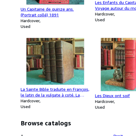
Les Enfants du Capita
Voyage autour du mo
Un Capitaine de quinze ans.
éléphant Hachette) 
Hardcover
(Portrait collé) 1891
Used
Hardcover
Used
La Sainte Bible traduite en François,
le latin de la vulgate à coté. La
Les Dieux ont soif
Concorde des Quatre Evangéliste
Hardcover
Hardcover
en latin et en François. 3 volumes.
Used
Used
Browse catalogs
A
Droit