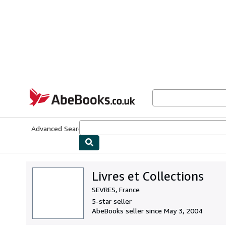
Skip to main content
AbeBooks.co.uk
Advanced Search
Browse Collections
Rare Books
Art & Collect
Livres et Collections
SEVRES, France
5-star seller
AbeBooks seller since May 3, 2004