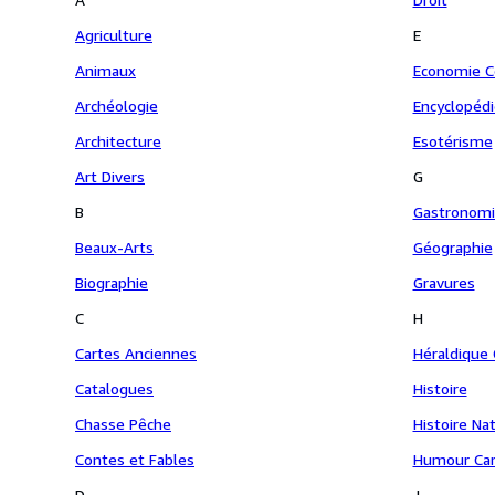
Agriculture
E
Animaux
Economie 
Archéologie
Encyclopédi
Architecture
Esotérisme
Art Divers
G
B
Gastronom
Beaux-Arts
Géographie
Biographie
Gravures
C
H
Cartes Anciennes
Héraldique
Catalogues
Histoire
Chasse Pêche
Histoire Na
Contes et Fables
Humour Car
D
J