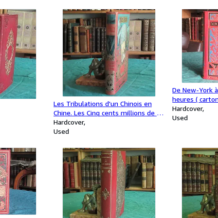
De New-York à
heures ( carto
Les Tribulations d'un Chinois en
1889
Hardcover
Chine. Les Cinq cents millions de la
Used
Bégum - Les Révoltés de la
Hardcover
"Bounty". (Portrait collé)
Used