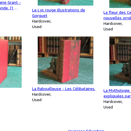
ine Grant -
nde. (1
Le Lys rouge illustrations de
La fleur des C
1917
Gorguet
nouvelles orn
Hardcover
eaux-fortes or
Hardcover
Used
Used
La Rabouilleuse - Les Célibataires.
La Mythologie 
Hardcover
expliquées par
Used
Hardcover
Used
Jeunesse Education