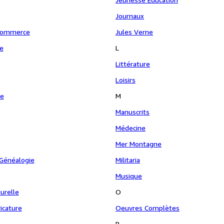
Journaux
Commerce
Jules Verne
e
L
Littérature
Loisirs
ie
M
Manuscrits
Médecine
Mer Montagne
 Généalogie
Militaria
Musique
turelle
O
icature
Oeuvres Complètes
P