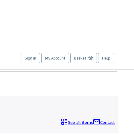
Sign in
My Account
Basket
Help
See all items
Contact