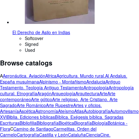
El Derecho de Asilo en Indias
Softcover
Signed
Used
Browse catalogs
A
Aeronáutica. Aviación
Africa
Agricultura. Mundo rural.
Al Andalus.
España musulmana
Alpinismo - Montañismo
Andalucia
Antiguo
Testamento. Teología Antiguo Testamento
Antropología
Antropología
cultural. Etnografía
Aragón
Arqueología
Arquitectura
Arte
Arte
contemporáneo
Arte gótico
Arte religioso. Arte Cristiano. Arte
Sagrado
Arte Románico
Arte Rupestre
Artes y oficios.
Artesanía
Ascética
Astronomía
Ateísmo
Atlas
Autobiografía
Automovilismo
XVI
Biblia. Ediciones bíblicas
Bíblica. Exégesis bíblica. Sagradas
Escrituras
Bibliofilia
Bibliografía
Bioética
Biografía
Biología
Botánica -
Flora
C
Camino de Santiago
Carmelitas. Orden del
Carmelo
Cartografía
Castilla y León
Cataluña
Ciencia
Cine.