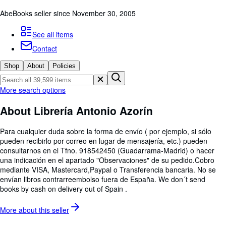
Browse Collections
AbeBooks seller since November 30, 2005
Rare Books
See all items
Art & Collectables
Contact
Textbooks
Shop
About
Policies
Sellers
Start Selling
More search options
Help
About Librería Antonio Azorín
CLOSE
Para cualquier duda sobre la forma de envío ( por ejemplo, si sólo
pueden recibirlo por correo en lugar de mensajería, etc.) pueden
consultarnos en el Tfno. 918542450 (Guadarrama-Madrid) o hacer
una indicación en el apartado "Observaciones" de su pedido.Cobro
mediante VISA, Mastercard,Paypal o Transferencia bancaria. No se
envían libros contrarreembolso fuera de España. We don´t send
books by cash on delivery out of Spain .
More about this
seller