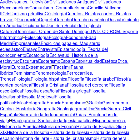
Audiovisuales. Televisión
Civilizaciones Antiguas
Civilizaciones
Precolombinas
Comunismo. Comunitarismos
Concilio Vaticano
II
Cristianismo primitivo
Cristología
Cuentos. Relatos cortos. Relatos
breves
D
Decoración
Deporte
Derecho
Derecho canónico
Descubrimiento
de América
Diccionarios
Doctrina Social de la Iglesia
Católica
Dominicos. Orden de Santo Domingo.
DVD. CD ROM. Soporte
Informático
E
Eclesiología
Ecología
Economía
Edad
Media
Empresariales
Encíclicas papales. Magisterio
eclesiástico
Ensayo
Entrevista
Epistemología. Teoría del
conocimiento
Escatología
Esclavitud. Historia de la
esclavitud
Escultura
Esoterismo
España
Espiritualidad
Estética
Etica.
Moral
Europa
Extremadura
F
Facsímil
Fauna
Ibérica
Feminismo
Fenomenología
Ferrocarriles.
Trenes
Filología
Filología hispánica
Filosofía
Filosofía árabe
Filosofía
contemporánea
Filosofía Cristiana
Filosofía del derecho
Filosofía
escolástica
Filosofía española
Filosofía griega
Filosofía
Idealismo
Filosofia Medieval
Filosofía
política
Física
Fotografía
Francia
Franquismo
G
Galicia
Gastronomía.
Cocina. Hostelería
Geografía
Geología
gramática
Grecia
Guerra Civil
Española
Guerra de la Independencia
Guías. Prontuarios de
viaje
H
Hagiografía. Santos de la Iglesia católica
Hispanoamérica.
Historia de América
Historia de España
Historia de España. Siglo
XIX
Historia de la filosofía
Historia de la Iglesia
Historia de la Iglesia
española
Historia del arte
Historia del cristianismo
Historia general.