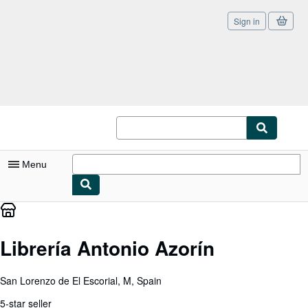
Sign in
Skip to main content
AbeBooks.co.uk
Menu
My Account
My Purchases
Librería Antonio Azorín
Sign Off
San Lorenzo de El Escorial, M, Spain
Advanced Search
5-star seller