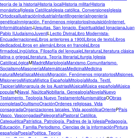
teoría de la historia
Historia local
Historia militar
Historia
monástica
I
Iglesia Católica
Iglesia católica. Conversiones
Iglesia
Ortodoxa
Ilustración
Industria
Infantil
Ingeniería
Ingeniería
genética
Inmigración. Fenómenos migratorios
Inquisición
Internet.
Informática
Islam
J
Jesuitas. San Ignacio. Espiritualidad Ignaciana
Juan
Pablo II
Judaísmo
Juvenil
L
Lectio Divina
Libro Modernista-
Encuadernaciones
Libros anteriores a 1900
Libros de texto
Libros
dedicados
Libros en alemán
Libros en francés
Libros
firmados
Lingüística. Filosofía del lenguaje
Literatura
Literatura clásica
latina o griega
Literatura. Teoría literaria
Liturgia Iglesia
Católica
Lógica
M
Madrid
Mariología
Marxismo.Comunitarismo.
Socialismo
Masonería
Matemáticas
Medicina
Medicina
natural
Metafísica
México
Migración. Fenómenos migratorios
Misiones.
Misioneros
Mística
Mística Española
Mitología
Moda. Textil.
Tapicería
Monarquía de los Austrias
Música
Música española
Música
popular
N
Naval, Naútica
Nobiliaria. Genealogía
Novela
Nuevo
Testamento. Teología Nuevo Testamento
Numismática
O
Obras
completas
Ocultismo
Oración
Ordenes religiosas. Vida
consagrada
Organizaciones laicales. Vida apostólica
Oriente
P
País
Vasco. Vascongadas
Paleografía
Pastoral Católica.
Catequética
Patrística. Patrología. Padres de la Iglesia
Pedagogía.
Educación. Familia.
Periodismo. Ciencias de la información
Pintura
española
Poesía
Poética. Teoría