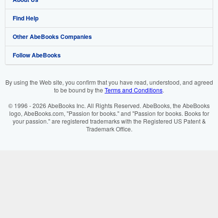
Find Help
My Account
Join Our Affiliate Programme
About AbeBooks
Other AbeBooks Companies
My Orders
Book Buyback
Media
Help
Follow AbeBooks
View Basket
Refer a seller
Careers
Customer Service
AbeBooks.com
Privacy Policy
AbeBooks.de
By using the Web site, you confirm that you have read, understood, and agreed
to be bound by the
Terms and Conditions
.
Cookie Preferences
AbeBooks.fr
© 1996 - 2026 AbeBooks Inc. All Rights Reserved. AbeBooks, the AbeBooks
Cookies Notice
AbeBooks.it
logo, AbeBooks.com, "Passion for books." and "Passion for books. Books for
your passion." are registered trademarks with the Registered US Patent &
Trademark Office.
Accessibility
AbeBooks Aus/NZ
AbeBooks.ca
IberLibro.com
ZVAB.com
BookFinder.com
Find any book at the best price