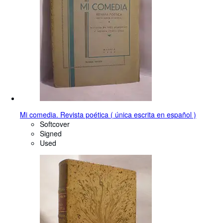
Mi comedia. Revista poética ( única escrita en español )
Softcover
Signed
Used