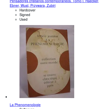
Pensadores cristianos contemporáneos. Tomo I. Haecker,
Ebner, Wust, Przywara, Zubiri
Hardcover
Signed
Used
La Phenomenologie