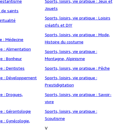
otestantisme
Sports, loisirs, vie pratique : Jeux et
Jouets
s de saints
Sports, loisirs, vie pratique : Loisirs
ritualité
créatifs et DIY
Sports, loisirs, vie pratique : Mode,
re : Médecine
Histoire du costume
re : Alimentation
Sports, loisirs, vie pratique :
re : Bonheur
Montagne, Alpinisme
e : Dentistes
Sports, loisirs, vie pratique : Pêche
tre : Développement
Sports, loisirs, vie pratique :
Prestidigitation
re : Drogues,
Sports, loisirs, vie pratique : Savoir-
vivre
re : Gérontologie
Sports, loisirs, vie pratique :
Scoutisme
e : Gynécologie,
V