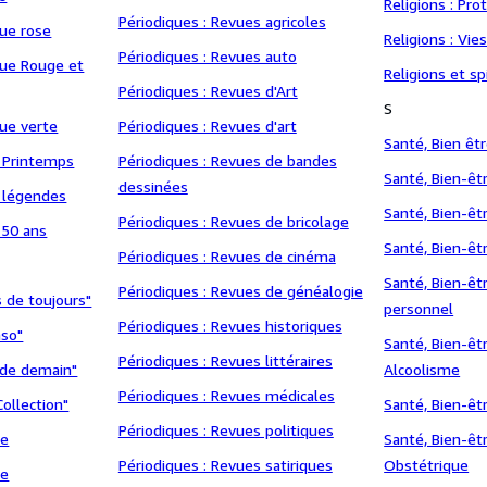
Religions : Pr
Périodiques : Revues agricoles
que rose
Religions : Vie
Périodiques : Revues auto
que Rouge et
Religions et spi
Périodiques : Revues d'Art
S
que verte
Périodiques : Revues d'art
Santé, Bien êt
n Printemps
Périodiques : Revues de bandes
Santé, Bien-êt
dessinées
t légendes
Santé, Bien-êt
Périodiques : Revues de bricolage
: 50 ans
Santé, Bien-êtr
Périodiques : Revues de cinéma
Santé, Bien-ê
Périodiques : Revues de généalogie
ns de toujours"
personnel
Périodiques : Revues historiques
nso"
Santé, Bien-êt
Périodiques : Revues littéraires
e de demain"
Alcoolisme
Périodiques : Revues médicales
Collection"
Santé, Bien-êt
Périodiques : Revues politiques
le
Santé, Bien-êtr
Périodiques : Revues satiriques
Obstétrique
le