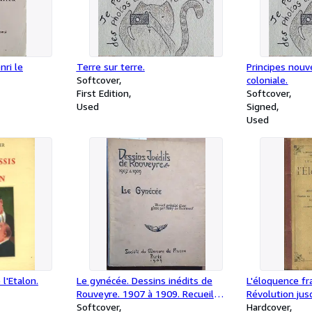
nri le
Terre sur terre.
Principes nou
Softcover
coloniale.
First Edition
Softcover
Used
Signed
Used
 l'Etalon.
Le gynécée. Dessins inédits de
L'éloquence fr
Rouveyre. 1907 à 1909. Recueil
Révolution jus
précédé d'une glose par Remy de
Softcover
Textes de lectu
Hardcover