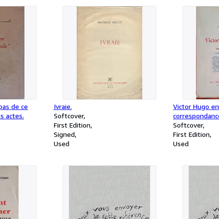
pas de ce
Ivraie.
Victor Hugo en 
s actes.
Softcover
correspondance
First Edition
d'autres docum
Softcover
Signed
First Edition
Used
Used