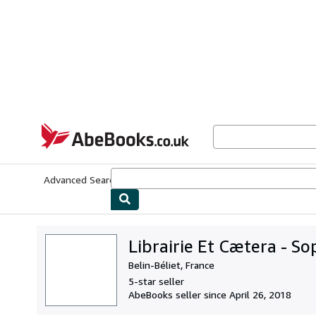
Skip to main content
AbeBooks.co.uk
Advanced Search
Browse Collections
Rare Books
Art & Collect
Librairie Et Cætera - So
Belin-Béliet, France
5-star seller
AbeBooks seller since April 26, 2018