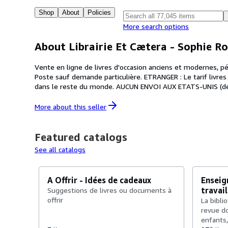
Shop
About
Policies
More search options
About Librairie Et Cætera - Sophie Ro
Vente en ligne de livres d'occasion anciens et modernes, périodiques, af
Poste sauf demande particulière. ETRANGER : Le tarif livres et brochures n'existe plus. UE : Pas d'envoi de commande de moins de 15 euros. PAS D'ENVOI DE LIVRES DE MOINS DE 25 euros
dans le reste du monde. AUCUN ENVOI AUX ETATS-UNIS (désol
du lundi au vendredi. (Fermé le week-end) Laissez un message
More about this
seller
Featured catalogs
See all catalogs
A Offrir - Idées de cadeaux
Enseig
travail
Suggestions de livres ou documents à
offrir
La bibli
revue d
enfants,