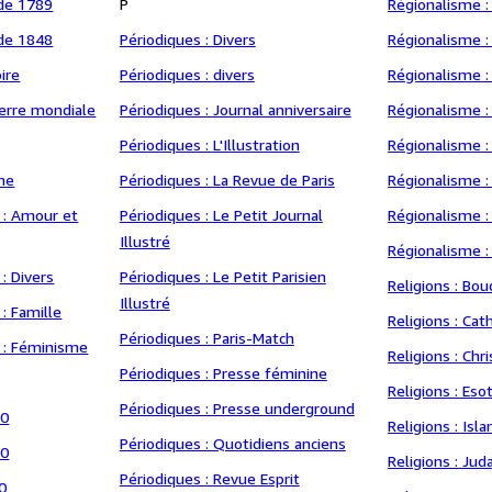
 de 1789
P
Régionalisme :
 de 1848
Périodiques : Divers
Régionalisme :
ire
Périodiques : divers
Régionalisme :
uerre mondiale
Périodiques : Journal anniversaire
Régionalisme :
Périodiques : L'Illustration
Régionalisme :
ne
Périodiques : La Revue de Paris
Régionalisme 
 : Amour et
Périodiques : Le Petit Journal
Régionalisme :
Illustré
Régionalisme 
: Divers
Périodiques : Le Petit Parisien
Religions : Bo
Illustré
: Famille
Religions : Cat
Périodiques : Paris-Match
 : Féminisme
Religions : Chr
Périodiques : Presse féminine
Religions : Es
Périodiques : Presse underground
60
Religions : Isl
Périodiques : Quotidiens anciens
60
Religions : Ju
Périodiques : Revue Esprit
0