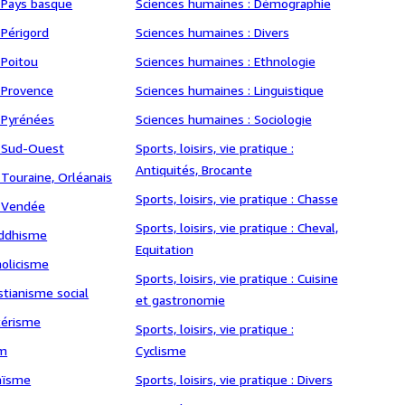
 Pays basque
Sciences humaines : Démographie
 Périgord
Sciences humaines : Divers
 Poitou
Sciences humaines : Ethnologie
 Provence
Sciences humaines : Linguistique
 Pyrénées
Sciences humaines : Sociologie
: Sud-Ouest
Sports, loisirs, vie pratique :
Antiquités, Brocante
 Touraine, Orléanais
Sports, loisirs, vie pratique : Chasse
: Vendée
Sports, loisirs, vie pratique : Cheval,
uddhisme
Equitation
holicisme
Sports, loisirs, vie pratique : Cuisine
istianisme social
et gastronomie
otérisme
Sports, loisirs, vie pratique :
am
Cyclisme
daïsme
Sports, loisirs, vie pratique : Divers