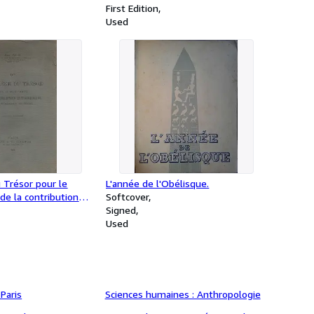
 la classe de
First Edition
es).
Used
u Trésor pour le
L'année de l'Obélisque.
e la contribution
Softcover
 sur les bénéfices de
Signed
Used
Paris
Sciences humaines : Anthropologie