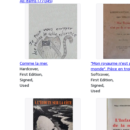
All items (77,045)
Comme la mer.
"Mon royaume n'est 
Hardcover
monde". Pièce en troi
First Edition
Softcover
Signed
First Edition
Used
Signed
Used