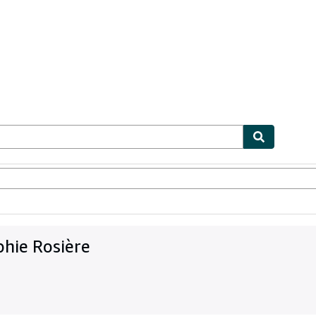
ables
Textbooks
Sellers
Start Selling
phie Rosière