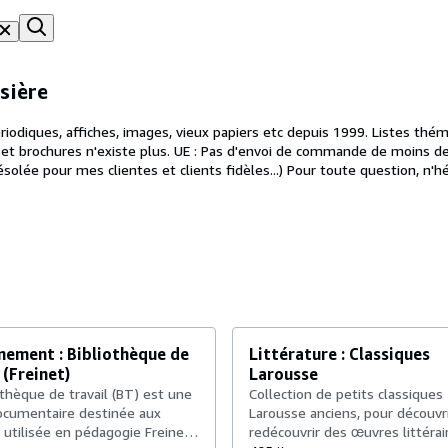
sière
fiches, images, vieux papiers etc depuis 1999. Listes thématiques sur demande. EXPEDIT
ée pour mes clientes et clients fidèles...) Pour toute question, n'h
, je rappelle. En savoir plus ici : https://www.librairie-et-caetera.fr
nement : Bibliothèque de
Littérature : Classiques
 (Freinet)
Larousse
othèque de travail (BT) est une
Collection de petits classiques
ocumentaire destinée aux
Larousse anciens, pour découvr
 utilisée en pédagogie Freinet.
redécouvrir des œuvres littérai