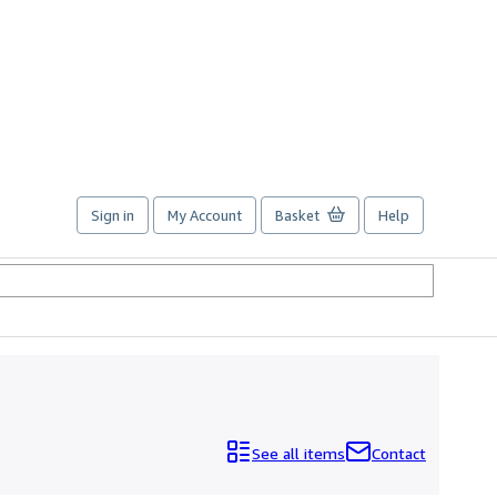
Sign in
My Account
Basket
Help
See all items
Contact