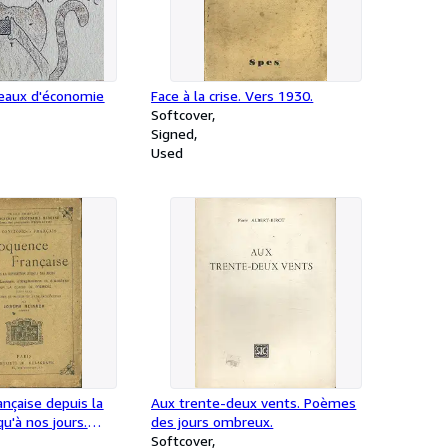
veaux d'économie
Face à la crise. Vers 1930.
Softcover
Signed
Used
ançaise depuis la
Aux trente-deux vents. Poèmes
qu'à nos jours.
des jours ombreux.
re, d'explication et
Softcover