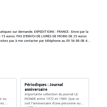
IONS : FRANCE : Envoi par la
ésitez pas à me contacter par téléphone au 05 56 88 08 45
/2025/02/qui-suis-je.html
Périodiques : Journal
Pério
anniversaire
Paris 
hebdom
Importante collection du journal LE
d'imag
ir ou
MONDE entre 1972 et 1989. Que ce
par sa
res
soit l'anniversaire d'une personne ou