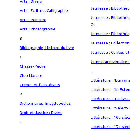
Arts : Divers
Jeunesse : Bibliothè
Arts : Ecriture, Calligraphie
Jeunesse : Bibliothè
Arts : Peinture
Or
Arts : Photographie
Jeunesse : Bibliothè
B
Jeunesse : Collectio
Bibliographie, Histoire du livre
Jeunesse : Contes e
C
Journal anniversaire 
Chasse-Pêche
L
Club Libraire
Littérature : "Ecrivai
Crimes et faits-divers
Littérature : "In Exte
D
Littérature : "Le livr
Dictionnaires, Encyclopédies
Littérature : "Select-
Droit et Justice : Divers
Littérature : 16e sièc
E
Littérature : 17e sièc