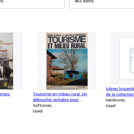
llection fut créée en 1932 par
ms
incontournables avec, en bonus
465 items
ossiers réalisés dans
look "vintage"
Icônes byzanti
temps.
Tourisme en milieu rural. Un
de la collectio
débouché rentable pour
grande dame d
Hardcover
l'agriculture.
Softcover
chefs-d'oeuvr
Used
Used
grandes collec
carte postale d