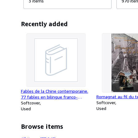
3 items
Cette co
970 ite
Célestin Freinet. D
les...
Recently added
Fables de la Chine contemporaine.
Romagnat au fil du 
77 fables en bilingue franco-
Softcover
chinois.
Softcover
Used
Used
Browse items