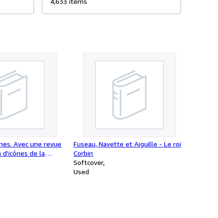
choc d
, un
d'un événement, les occasions ne
4,633 items
273 i
manquent pas de rechercher un
numéro particulier....
nes. Avec une revue
Fuseau, Navette et Aiguille - Le roi
n d'icônes de la
Corbin
e Houston, les
Softcover
es secrets des
Used
tions privées + une
e l'icône du Christ.