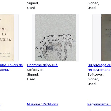
Gourmont.
Signed
d'analyse pour
Signed
Used
première (lettr
Used
ndre. Envois de
L'homme dépouillé.
Du privilège d
rateur.
Softcover
recouvrement d
Signed
extraordinaire
Softcover
Used
guerre.
Signed
Used
e
Musique : Partitions
Régionalisme : 