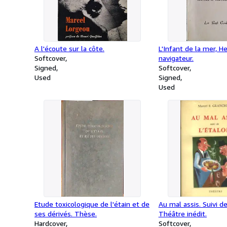
A l'écoute sur la côte.
L'Infant de la mer, He
Softcover
navigateur.
Signed
Softcover
Used
Signed
Used
Etude toxicologique de l'étain et de
Au mal assis. Suivi de
ses dérivés. Thèse.
Théâtre inédit.
Hardcover
Softcover