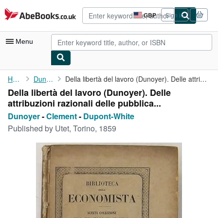
Skip to main content
AbeBooks.co.uk
GBP
Sign in
Site
shopping
preferences
Menu
My Account
Home
Dunoyer
Della libertà del lavoro (Dunoyer). Delle attribuzioni razionali...
Della libertà del lavoro (Dunoyer). Delle
My Purchases
attribuzioni razionali delle pubblica...
Advanced Search
Dunoyer
-
Clement
-
Dupont-White
Published by
Utet, Torino, 1859
Browse Collections
Rare Books
Art & Collectables
Textbooks
Sellers
Start Selling