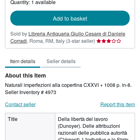
Quantity: 1 available
shipping
rates
Add to basket
Sold by
Libreria Antiquaria Giulio Cesare di Daniele
Seller
Corradi
,
Roma, RM, Italy
(3-star seller)
rating
3
Item details
Seller details
out
of
About this Item
5
stars
Naturali imperfezioni alla copertina CXXVI + 1008 p. in-8.
Seller Inventory # 4973
Contact seller
Report this item
Title
Della libertà del lavoro
(Dunoyer). Delle attribuzioni
razionali delle pubblica autorità
(Clément). L'individuo e lo Stato