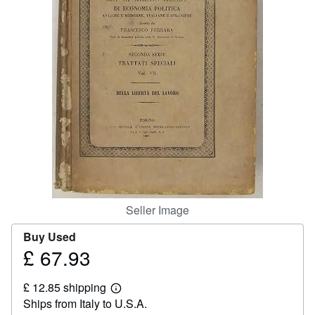
Help
CLOSE
Seller Image
Buy Used
£ 67.93
Price
£
£ 12.85 shipping
67.93
Learn
Ships from Italy to U.S.A.
more
about