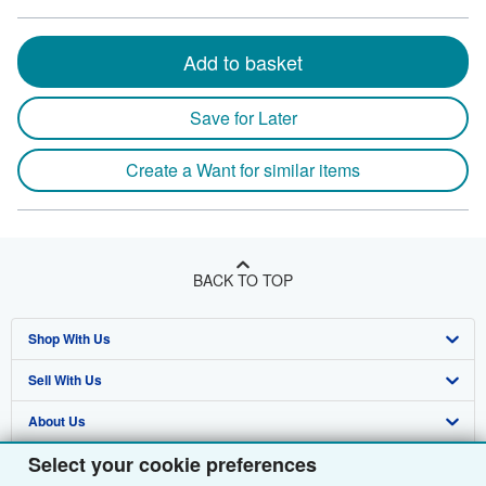
Add to basket
Save for Later
Create a Want for similar items
BACK TO TOP
Shop With Us
Sell With Us
Advanced Search
About Us
Browse Collections
Start Selling
Select your cookie preferences
Find Help
My Account
Join Our Affiliate Programme
About AbeBooks