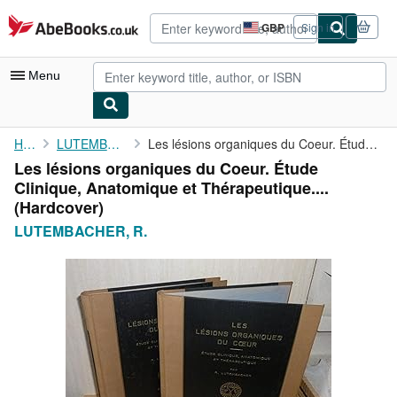
Skip to main content
AbeBooks.co.uk
GBP
Sign in
Site
shopping
preferences
Menu
My Account
Home
LUTEMBACHER, R.
Les lésions organiques du Coeur. Étude Clinique, Anatomique et ...
Les lésions organiques du Coeur. Étude
My Purchases
Clinique, Anatomique et Thérapeutique....
Advanced Search
(Hardcover)
LUTEMBACHER, R.
Browse Collections
Rare Books
Art & Collectables
Textbooks
Sellers
Start Selling