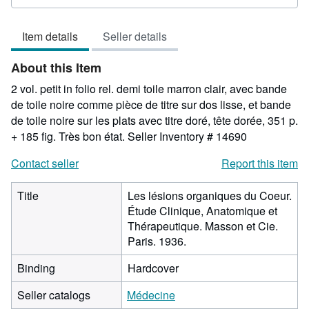
rating
5
Item details
Seller details
out
of
About this Item
5
stars
2 vol. petit in folio rel. demi toile marron clair, avec bande
de toile noire comme pièce de titre sur dos lisse, et bande
de toile noire sur les plats avec titre doré, tête dorée, 351 p.
+ 185 fig. Très bon état.
Seller Inventory # 14690
Contact seller
Report this item
Title
Les lésions organiques du Coeur.
Étude Clinique, Anatomique et
Thérapeutique. Masson et Cie.
Paris. 1936.
Binding
Hardcover
Seller catalogs
Médecine