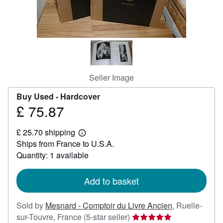
Help
CLOSE
Seller Image
Buy Used -
Hardcover
£ 75.87
Price
£
£ 25.70 shipping
75.87
Learn
Ships from France to U.S.A.
more
about
Quantity: 1 available
shipping
rates
Add to basket
Sold by
Mesnard - Comptoir du Livre Ancien
,
Ruelle-
Seller
sur-Touvre, France
(5-star seller)