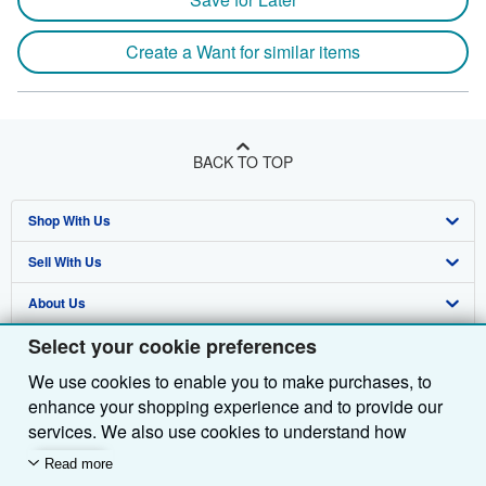
Create a Want for similar items
BACK TO TOP
Shop With Us
Sell With Us
Advanced Search
About Us
Browse Collections
Start Selling
Select your cookie preferences
Find Help
My Account
Join Our Affiliate Programme
About AbeBooks
We use cookies to enable you to make purchases, to
Other AbeBooks Companies
My Orders
Book Buyback
Media
Help
enhance your shopping experience and to provide our
Follow AbeBooks
View Basket
Refer a seller
Careers
Customer Service
AbeBooks.com
services. We also use cookies to understand how
customers use our services (for example, by measuring
Read more
Privacy Policy
AbeBooks.de
site visits) so we can make improvements. If you agree,