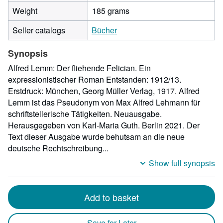
millime
Weight
185 grams
width
by
Seller catalogs
Bücher
155
millime
Synopsis
height
by
Alfred Lemm: Der fliehende Felician. Ein
8
expressionistischer Roman Entstanden: 1912/13.
millime
Erstdruck: München, Georg Müller Verlag, 1917. Alfred
depth
Lemm ist das Pseudonym von Max Alfred Lehmann für
schriftstellerische Tätigkeiten. Neuausgabe.
Herausgegeben von Karl-Maria Guth. Berlin 2021. Der
Text dieser Ausgabe wurde behutsam an die neue
deutsche Rechtschreibung...
Show full synopsis
Add to basket
Save for Later