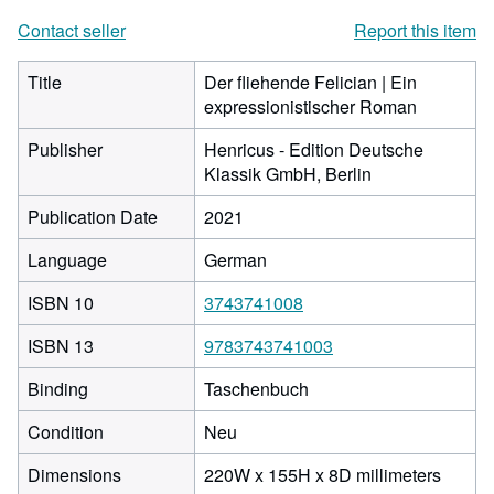
Contact seller
Report this item
Title
Der fliehende Felician | Ein
expressionistischer Roman
Publisher
Henricus - Edition Deutsche
Klassik GmbH, Berlin
Publication Date
2021
Language
German
ISBN 10
3743741008
ISBN 13
9783743741003
Binding
Taschenbuch
Condition
Neu
220
Dimensions
220W x 155H x 8D millimeters