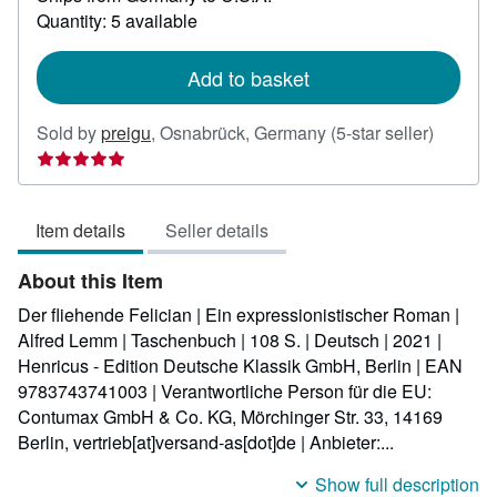
about
Quantity: 5 available
shipping
rates
Add to basket
Seller
Sold by
preigu
,
Osnabrück, Germany
(5-star seller)
rating
5
out
Item details
Seller details
of
5
About this Item
stars
Der fliehende Felician | Ein expressionistischer Roman |
Alfred Lemm | Taschenbuch | 108 S. | Deutsch | 2021 |
Henricus - Edition Deutsche Klassik GmbH, Berlin | EAN
9783743741003 | Verantwortliche Person für die EU:
Contumax GmbH & Co. KG, Mörchinger Str. 33, 14169
Berlin, vertrieb[at]versand-as[dot]de | Anbieter:...
Show full description