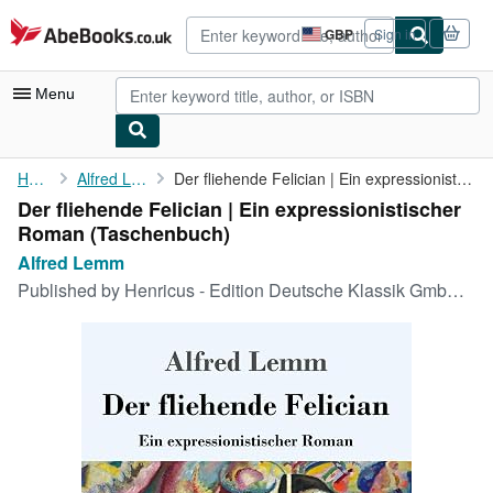
Skip to main content
AbeBooks.co.uk
GBP
Sign in
Site
shopping
preferences
Menu
My Account
Home
Alfred Lemm
Der fliehende Felician | Ein expressionistischer Roman
Der fliehende Felician | Ein expressionistischer
My Purchases
Roman (Taschenbuch)
Advanced Search
Alfred Lemm
Published by
Henricus - Edition Deutsche Klassik GmbH, Berlin, 2021
Browse Collections
Rare Books
Art & Collectables
Textbooks
Sellers
Start Selling