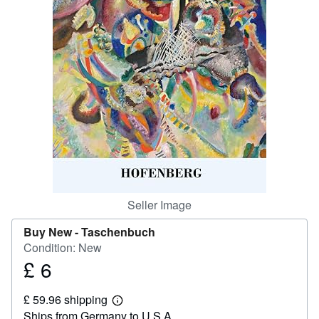
Help
CLOSE
Seller Image
Buy New -
Taschenbuch
Condition: New
£ 6
Price
£
£ 59.96 shipping
6
Learn
Ships from Germany to U.S.A.
more