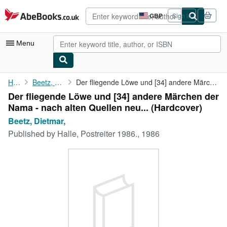
Skip to main content
AbeBooks.co.uk
GBP
Sign in
Site
shopping
preferences
Menu
My Account
Home
Beetz, Dietmar,
Der fliegende Löwe und [34] andere Märchen der Nama - nach alten...
Der fliegende Löwe und [34] andere Märchen der
My Purchases
Nama - nach alten Quellen neu... (Hardcover)
Advanced Search
Beetz, Dietmar,
Published by
Halle, Postreiter 1986., 1986
Browse Collections
Rare Books
Art & Collectables
Textbooks
Sellers
Start Selling