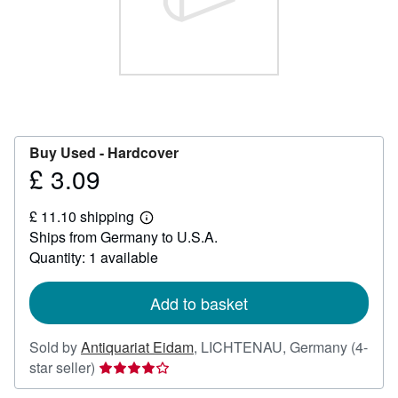
Help
CLOSE
Buy Used -
Hardcover
£ 3.09
Price
£
£ 11.10 shipping
3.09
Learn
Ships from Germany to U.S.A.
more
about
Quantity: 1 available
shipping
rates
Add to basket
Sold by
Antiquariat Eidam
,
LICHTENAU, Germany
(4-
Seller
star seller)
rating