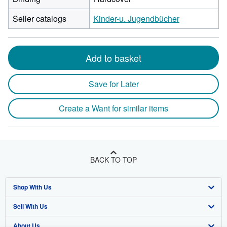
Seller catalogs
Kinder-u. Jugendbücher
Add to basket
Save for Later
Create a Want for similar items
BACK TO TOP
Shop With Us
Sell With Us
Advanced Search
About Us
Browse Collections
Start Selling