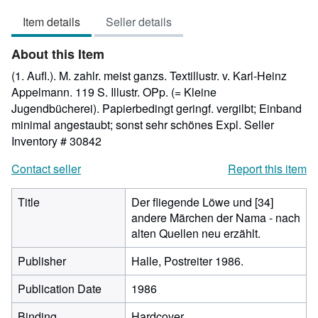
4
Item details
Seller details
out
of
About this Item
5
stars
(1. Aufl.). M. zahlr. meist ganzs. Textillustr. v. Karl-Heinz
Appelmann. 119 S. Illustr. OPp. (= Kleine
Jugendbücherei). Papierbedingt geringf. vergilbt; Einband
minimal angestaubt; sonst sehr schönes Expl.
Seller
Inventory # 30842
Contact seller
Report this item
Title
Der fliegende Löwe und [34]
andere Märchen der Nama - nach
alten Quellen neu erzählt.
Publisher
Halle, Postreiter 1986.
Publication Date
1986
Binding
Hardcover