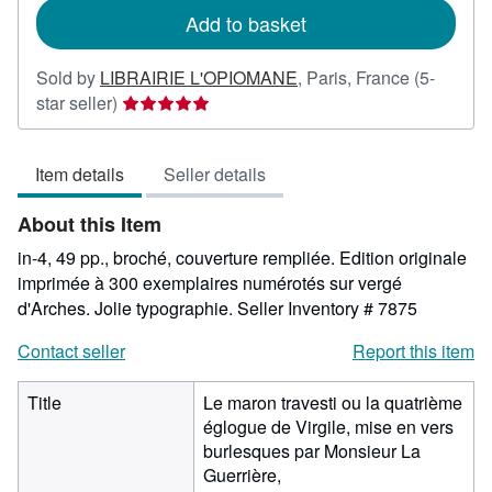
Add to basket
Sold by
LIBRAIRIE L'OPIOMANE
,
Paris, France
(5-
Seller
star seller)
rating
5
Item details
Seller details
out
of
About this Item
5
stars
in-4, 49 pp., broché, couverture rempliée. Edition originale
imprimée à 300 exemplaires numérotés sur vergé
d'Arches. Jolie typographie.
Seller Inventory # 7875
Contact seller
Report this item
Title
Le maron travesti ou la quatrième
églogue de Virgile, mise en vers
burlesques par Monsieur La
Guerrière,