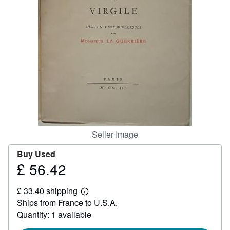
Help
CLOSE
Seller Image
Buy Used
£ 56.42
Price
£
£ 33.40 shipping
56.42
Learn
Ships from France to U.S.A.
more
about
Quantity: 1 available
shipping
rates