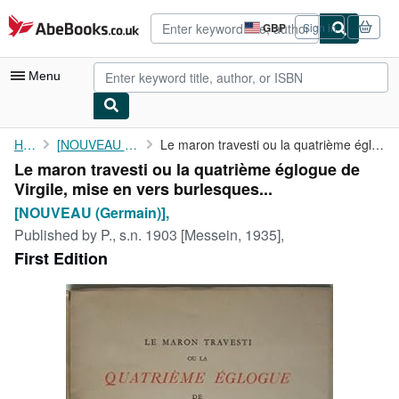
Skip to main content
AbeBooks.co.uk
GBP
Sign in
Site
shopping
preferences
Menu
My Account
Home
[NOUVEAU (Germain)],
Le maron travesti ou la quatrième églogue de Virgile, mise en ...
Le maron travesti ou la quatrième églogue de
My Purchases
Virgile, mise en vers burlesques...
Advanced Search
[NOUVEAU (Germain)],
Published by
P., s.n. 1903 [Messein, 1935],
Browse Collections
First Edition
Rare Books
Art & Collectables
Textbooks
Sellers
Start Selling