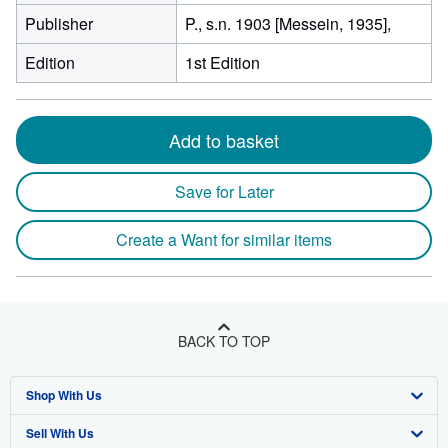
Publisher
P., s.n. 1903 [Messein, 1935],
Edition
1st Edition
Add to basket
Save for Later
Create a Want for similar items
BACK TO TOP
Shop With Us
Sell With Us
Advanced Search