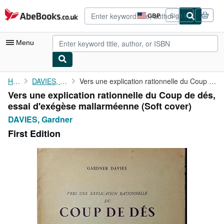
Skip to main content
AbeBooks.co.uk
GBP
Sign in
Site
shopping
preferences
Menu
My Account
Home
DAVIES, Gardner
Vers une explication rationnelle du Coup de dés, essai d'exégèse...
Vers une explication rationnelle du Coup de dés,
My Purchases
essai d'exégèse mallarméenne (Soft cover)
Advanced Search
DAVIES, Gardner
First Edition
Browse Collections
Rare Books
Art & Collectables
Textbooks
Sellers
Start Selling