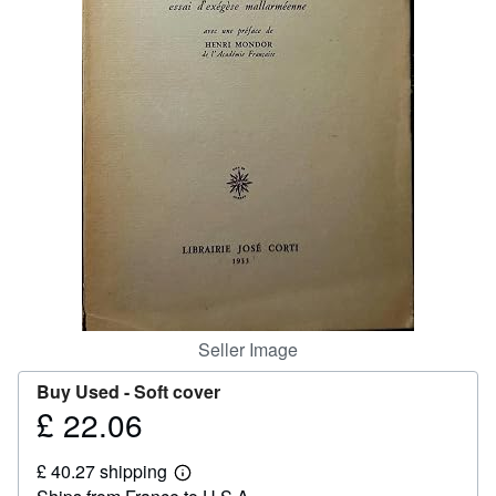
Help
CLOSE
Seller Image
Buy Used -
Soft cover
£ 22.06
Price
£
£ 40.27 shipping
22.06
Learn