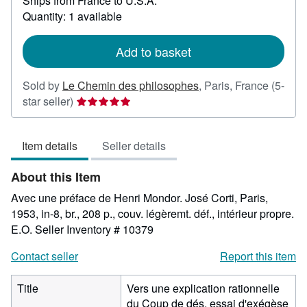
Ships from France to U.S.A.
more
about
Quantity: 1 available
shipping
rates
Add to basket
Sold by
Le Chemin des philosophes
,
Paris, France
(5-
Seller
star seller)
rating
5
Item details
Seller details
out
of
About this Item
5
stars
Avec une préface de Henri Mondor. José Corti, Paris,
1953, in-8, br., 208 p., couv. légèremt. déf., intérieur propre.
E.O.
Seller Inventory # 10379
Contact seller
Report this item
Title
Vers une explication rationnelle
du Coup de dés, essai d'exégèse