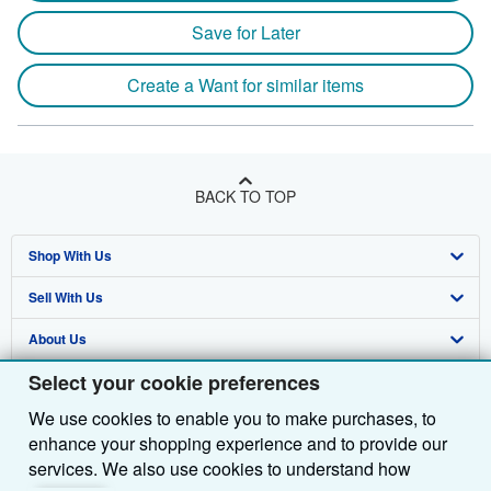
Save for Later
Create a Want for similar items
BACK TO TOP
Shop With Us
Sell With Us
Advanced Search
About Us
Browse Collections
Start Selling
Select your cookie preferences
Find Help
My Account
Join Our Affiliate Programme
About AbeBooks
We use cookies to enable you to make purchases, to
Other AbeBooks Companies
My Orders
Book Buyback
Media
Help
enhance your shopping experience and to provide our
Follow AbeBooks
View Basket
Refer a seller
Careers
Customer Service
AbeBooks.com
services. We also use cookies to understand how