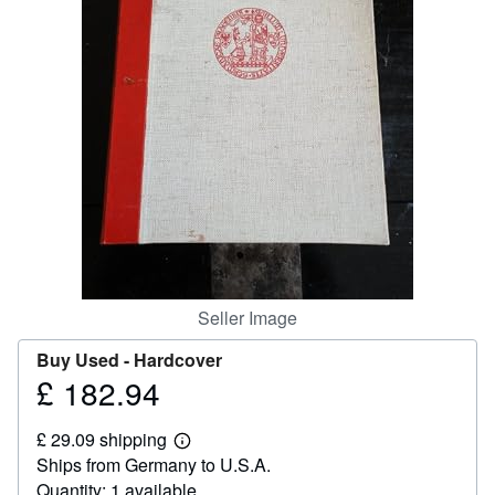
Help
CLOSE
Seller Image
Buy Used -
Hardcover
£ 182.94
Price
£
£ 29.09 shipping
182.94
Learn
Ships from Germany to U.S.A.
more
about
Quantity: 1 available