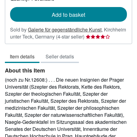
shipping
rates
Add to basket
Sold by
Galerie für gegenständliche Kunst
,
Kirchheim
Seller
unter Teck, Germany
(4-star seller)
rating
4
Item details
Seller details
out
of
About this Item
5
stars
(noch zu Nr.12608:) . . . Die neuen Insignien der Prager
Universität (Szepter des Rektorats, Kette des Rektors,
Szepter der theologischen Fakultät, Szepter der
juristischen Fakultät, Szepter des Rektorats, Szepter der
medizinischen Fakultät, Szepter der philosophischen
Fakultät, Szepter der naturwissenschaftlichen Fakultät),
Naegle-Gedenktafel im Sitzungssaal des akademischen
Senates der Deutschen Universität, Innenräume der
Deutschen Hochschule in Prag, Hauptgebäude der