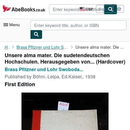
Skip to main content
AbeBooks.co.uk
GBP
Sign in
Site
shopping
preferences
Menu
My Account
Home
Brass Pfitzner und Lohr Swoboda Weizsäcker (Herausgeber):
Unsere alma mater. Die sudetendeutschen Hochschulen. ...
Unsere alma mater. Die sudetendeutschen
My Purchases
Hochschulen. Herausgegeben von... (Hardcover)
Advanced Search
Brass Pfitzner und Lohr Swoboda...
Published by
Böhm.-Leipa, Ed.Kaiser,, 1938
Browse Collections
First Edition
Rare Books
Art & Collectables
Textbooks
Sellers
Start Selling