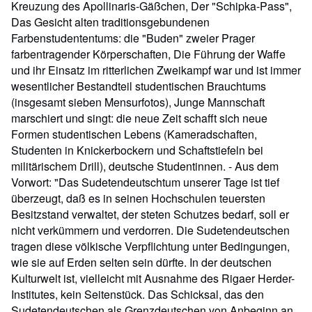
Kreuzung des Apollinaris-Gäßchen, Der "Schipka-Pass",
Das Gesicht alten traditionsgebundenen
Farbenstudententums: die "Buden" zweier Prager
farbentragender Körperschaften, Die Führung der Waffe
und ihr Einsatz im ritterlichen Zweikampf war und ist immer
wesentlicher Bestandteil studentischen Brauchtums
(insgesamt sieben Mensurfotos), Junge Mannschaft
marschiert und singt: die neue Zeit schafft sich neue
Formen studentischen Lebens (Kameradschaften,
Studenten in Knickerbockern und Schaftstiefeln bei
militärischem Drill), deutsche Studentinnen. - Aus dem
Vorwort: "Das Sudetendeutschtum unserer Tage ist tief
überzeugt, daß es in seinen Hochschulen teuersten
Besitzstand verwaltet, der steten Schutzes bedarf, soll er
nicht verkümmern und verdorren. Die Sudetendeutschen
tragen diese völkische Verpflichtung unter Bedingungen,
wie sie auf Erden selten sein dürfte. In der deutschen
Kulturwelt ist, vielleicht mit Ausnahme des Rigaer Herder-
Institutes, kein Seitenstück. Das Schicksal, das den
Sudetendeutschen als Grenzdeutschen von Anbeginn an