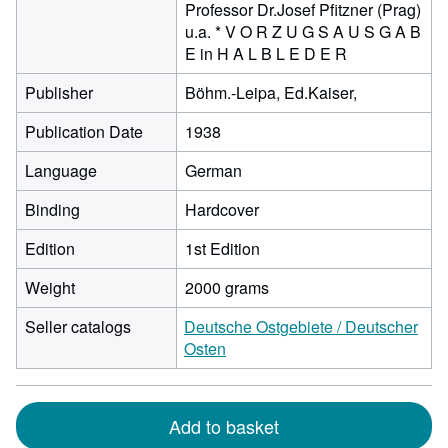
Professor Dr.Josef Pfitzner (Prag)
u.a. * V O R Z U G S A U S G A B
E in H A L B L E D E R
Publisher
Böhm.-Leipa, Ed.Kaiser,
Publication Date
1938
Language
German
Binding
Hardcover
Edition
1st Edition
Weight
2000 grams
Seller catalogs
Deutsche Ostgebiete / Deutscher
Osten
Add to basket