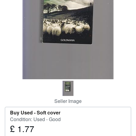
Help
CLOSE
Seller Image
Buy Used -
Soft cover
Condition: Used - Good
£ 1.77
Price
£