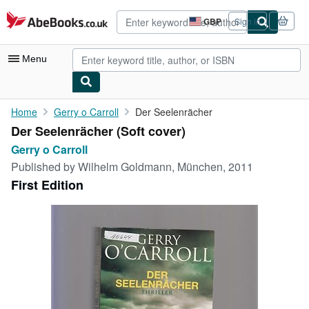
Skip to main content
AbeBooks.co.uk
GBP
Sign in
Site
shopping
preferences
Menu
My Account
Home
Gerry o Carroll
Der Seelenrächer
Der Seelenrächer (Soft cover)
My Purchases
Gerry o Carroll
Advanced Search
Published by
Wilhelm Goldmann, München, 2011
First Edition
Browse Collections
Rare Books
Art & Collectables
Textbooks
Sellers
Start Selling