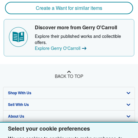
Create a Want for similar items
Discover more from Gerry O'Carroll
Explore their published works and collectible
offers.
Explore Gerry O'Carroll
BACK TO TOP
Shop With Us
Sell With Us
Advanced Search
About Us
Browse Collections
Start Selling
Select your cookie preferences
Find Help
My Account
Join Our Affiliate Programme
About AbeBooks