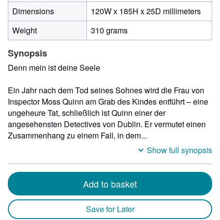
120
Dimensions
120W x 185H x 25D millimeters
milli
Weight
310 grams
width
by
Synopsis
185
milli
Denn mein ist deine Seele
heigh
by
Ein Jahr nach dem Tod seines Sohnes wird die Frau von
25
Inspector Moss Quinn am Grab des Kindes entführt – eine
milli
ungeheure Tat, schließlich ist Quinn einer der
depth
angesehensten Detectives von Dublin. Er vermutet einen
Zusammenhang zu einem Fall, in dem...
Show full synopsis
Add to basket
Save for Later