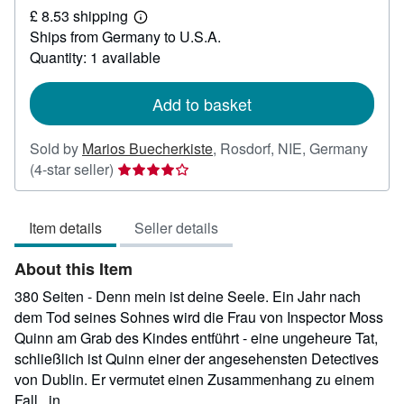
£ 8.53 shipping
1.77
Learn
Ships from Germany to U.S.A.
more
about
Quantity: 1 available
shipping
rates
Add to basket
Sold by
Marios Buecherkiste
,
Rosdorf, NIE, Germany
Seller
(4-star seller)
rating
4
Item details
Seller details
out
of
About this Item
5
stars
380 Seiten - Denn mein ist deine Seele. Ein Jahr nach
dem Tod seines Sohnes wird die Frau von Inspector Moss
Quinn am Grab des Kindes entführt - eine ungeheure Tat,
schließlich ist Quinn einer der angesehensten Detectives
von Dublin. Er vermutet einen Zusammenhang zu einem
Fall , in...