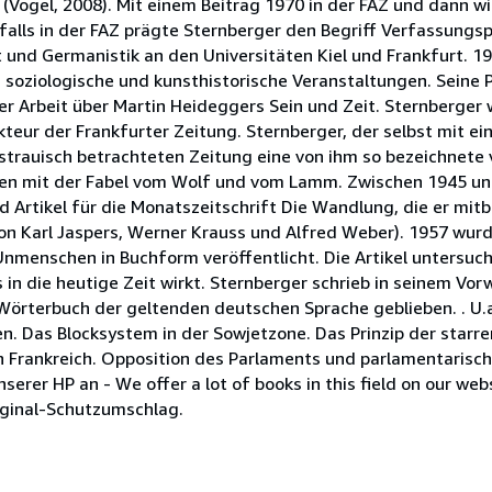
(Vogel, 2008). Mit einem Beitrag 1970 in der FAZ und dann w
lls in der FAZ prägte Sternberger den Begriff Verfassungsp
und Germanistik an den Universitäten Kiel und Frankfurt. 19
 soziologische und kunsthistorische Veranstaltungen. Seine 
ner Arbeit über Martin Heideggers Sein und Zeit. Sternberger 
teur der Frankfurter Zeitung. Sternberger, der selbst mit ein
sstrauisch betrachteten Zeitung eine von ihm so bezeichnete
uden mit der Fabel vom Wolf und vom Lamm. Zwischen 1945 un
 Artikel für die Monatszeitschrift Die Wandlung, die er mit
on Karl Jaspers, Werner Krauss und Alfred Weber). 1957 wurd
nmenschen in Buchform veröffentlicht. Die Artikel untersuc
is in die heutige Zeit wirkt. Sternberger schrieb in seinem V
örterbuch der geltenden deutschen Sprache geblieben. . U.
. Das Blocksystem in der Sowjetzone. Das Prinzip der starren
 Frankreich. Opposition des Parlaments und parlamentarische
serer HP an - We offer a lot of books in this field on our web
iginal-Schutzumschlag.