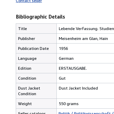
Contact seller
Bibliographic Details
Title
Lebende Verfassung. Studien 
Publisher
Meisenheim am Glan, Hain
Publication Date
1956
Language
German
Edition
ERSTAUSGABE.
Condition
Gut
Dust Jacket
Dust Jacket Included
Condition
Weight
550 grams
Seller catalogs
Politik / Politikwissenschaft /