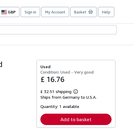
GBP
Sign in
My Account
Basket
Help
Site
shopping
preferences
d
Used
Condition: Used - Very good
£ 16.76
£ 32.51 shipping
Learn
Ships from Germany to U.S.A.
more
about
Quantity:
1 available
shipping
rates
Add to basket