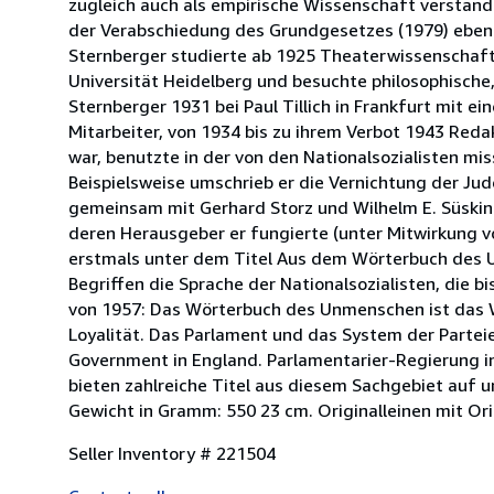
zugleich auch als empirische Wissenschaft verstand 
der Verabschiedung des Grundgesetzes (1979) ebenfa
Sternberger studierte ab 1925 Theaterwissenschaft 
Universität Heidelberg und besuchte philosophische,
Sternberger 1931 bei Paul Tillich in Frankfurt mit ei
Mitarbeiter, von 1934 bis zu ihrem Verbot 1943 Redak
war, benutzte in der von den Nationalsozialisten mi
Beispielsweise umschrieb er die Vernichtung der J
gemeinsam mit Gerhard Storz und Wilhelm E. Süskind
deren Herausgeber er fungierte (unter Mitwirkung v
erstmals unter dem Titel Aus dem Wörterbuch des U
Begriffen die Sprache der Nationalsozialisten, die b
von 1957: Das Wörterbuch des Unmenschen ist das W
Loyalität. Das Parlament und das System der Parteien
Government in England. Parlamentarier-Regierung in
bieten zahlreiche Titel aus diesem Sachgebiet auf un
Gewicht in Gramm: 550 23 cm. Originalleinen mit Or
Seller Inventory # 221504