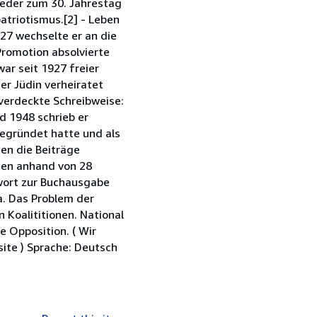
ieder zum 30. Jahrestag
atriotismus.[2] - Leben
27 wechselte er an die
Promotion absolvierte
war seit 1927 freier
er Jüdin verheiratet
 verdeckte Schreibweise:
d 1948 schrieb er
begründet hatte und als
en die Beiträge
hen anhand von 28
orwort zur Buchausgabe
a. Das Problem der
 Koalititionen. National
 Opposition. ( Wir
site ) Sprache: Deutsch