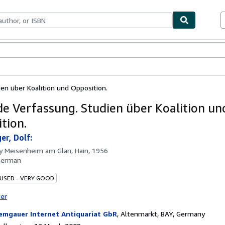
ables
Textbooks
Sellers
Start Selling
en über Koalition und Opposition.
e Verfassung. Studien über Koalition un
tion.
er, Dolf:
by
Meisenheim am Glan, Hain, 1956
German
 USED - VERY GOOD
ter
emgauer Internet Antiquariat GbR
,
Altenmarkt, BAY, Germany