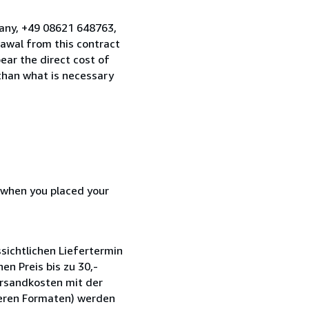
many, +49 08621 648763,
awal from this contract
ear the direct cost of
 than what is necessary
d when you placed your
sichtlichen Liefertermin
en Preis bis zu 30,-
ersandkosten mit der
ßeren Formaten) werden