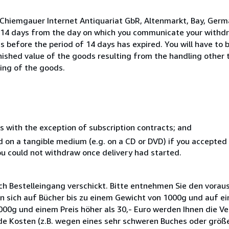
 Chiemgauer Internet Antiquariat GbR, Altenmarkt, Bay, Ger
n 14 days from the day on which you communicate your withdr
s before the period of 14 days has expired. You will have to b
inished value of the goods resulting from the handling other
ning of the goods.
s with the exception of subscription contracts; and
ed on a tangible medium (e.g. on a CD or DVD) if you accepte
you could not withdraw once delivery had started.
ch Bestelleingang verschickt. Bitte entnehmen Sie den voraus
n sich auf Bücher bis zu einem Gewicht von 1000g und auf ein
1000g und einem Preis höher als 30,- Euro werden Ihnen die V
de Kosten (z.B. wegen eines sehr schweren Buches oder grö