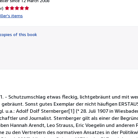
ller since 12 March 2008
Seller
r)
rating
ller's items
5
out
of
copies of this book
5
stars
 1. - Schutzumschlag etwas fleckig, lichtgebräunt und mit w
cht gebräunt. Sonst gutes Exemplar der nicht häufigen ERSTA
u.a.: Adolf Dolf Sternberger[1] (* 28. Juli 1907 in Wiesbaden;
haftler und Journalist. Sternberger gilt als einer der Begrü
ben Hannah Arendt, Leo Strauss, Eric Voegelin und anderen P
ne zu den Vertretern des normativen Ansatzes in der Politikw