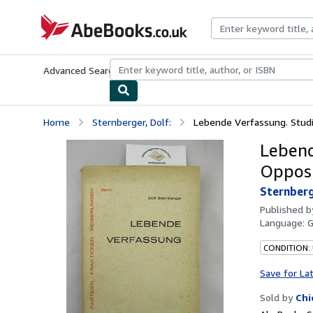
Skip to main content
AbeBooks.co.uk
Advanced Search
Browse Collections
Rare Books
Art & Collect
Home
Sternberger, Dolf:
Lebende Verfassung. Studi
Lebend
Opposi
Sternberg
Published 
Language:
CONDITION:
Save for La
Sold by
Chi