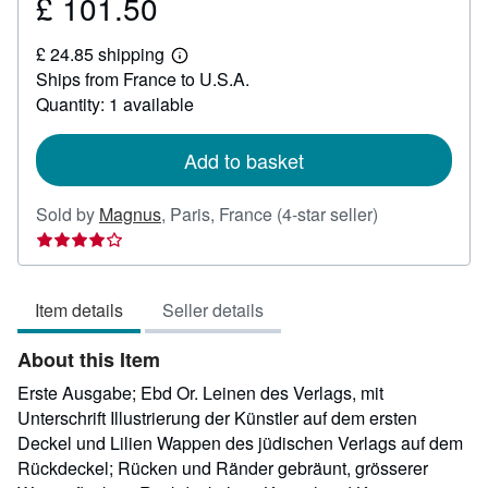
£ 101.50
Price
£
£ 24.85 shipping
101.50
Learn
Ships from France to U.S.A.
more
about
Quantity: 1 available
shipping
rates
Add to basket
Seller
Sold by
Magnus
,
Paris, France
(4-star seller)
rating
4
out
Item details
Seller details
of
5
About this Item
stars
Erste Ausgabe; Ebd Or. Leinen des Verlags, mit
Unterschrift Illustrierung der Künstler auf dem ersten
Deckel und Lilien Wappen des jüdischen Verlags auf dem
Rückdeckel; Rücken und Ränder gebräunt, grösserer