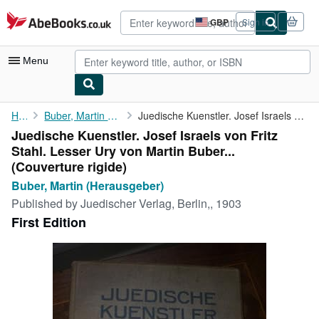
Skip to main content
AbeBooks.co.uk
GBP
Sign in
Site
shopping
preferences
Menu
My Account
Home
Buber, Martin (Herausgeber)
Juedische Kuenstler. Josef Israels von Fritz Stahl. Lesser Ury ...
Juedische Kuenstler. Josef Israels von Fritz
My Purchases
Stahl. Lesser Ury von Martin Buber...
Advanced Search
(Couverture rigide)
Buber, Martin (Herausgeber)
Browse Collections
Published by
Juedischer Verlag, Berlin,, 1903
Rare Books
First Edition
Art & Collectables
Textbooks
Sellers
Start Selling