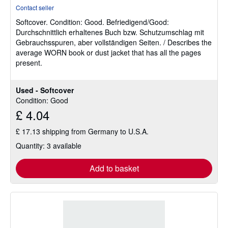
rating
Contact seller
5
Softcover.
Condition: Good.
Befriedigend/Good:
out
Durchschnittlich erhaltenes Buch bzw. Schutzumschlag mit
of
Gebrauchsspuren, aber vollständigen Seiten. / Describes the
5
average WORN book or dust jacket that has all the pages
stars
present.
Used - Softcover
Condition: Good
£ 4.04
£ 17.13 shipping from Germany to U.S.A.
Quantity: 3 available
Add to basket