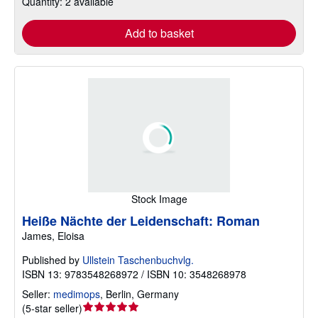
Quantity: 2 available
Add to basket
Stock Image
Heiße Nächte der Leidenschaft: Roman
James, Eloisa
Published by
Ullstein Taschenbuchvlg.
ISBN 13: 9783548268972 / ISBN 10: 3548268978
Seller:
medimops
,
Berlin, Germany
Seller
(
5-star seller
)