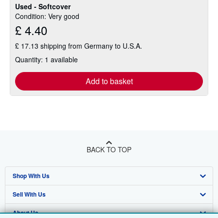
Used - Softcover
Condition: Very good
£ 4.40
£ 17.13 shipping from Germany to U.S.A.
Quantity: 1 available
Add to basket
BACK TO TOP
Shop With Us
Sell With Us
Advanced Search
About Us
Browse Collections
Start Selling