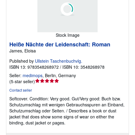
Stock Image
Heiße Nächte der Leidenschaft: Roman
James, Eloisa
Published by
Ullstein Taschenbuchvlg.
ISBN 13: 9783548268972 / ISBN 10: 3548268978
Seller:
medimops
,
Berlin, Germany
Seller
(
5-star seller
)
rating
Contact seller
5
Softcover.
Condition: Very good.
Gut/Very good: Buch bzw.
out
Schutzumschlag mit wenigen Gebrauchsspuren an Einband,
of
Schutzumschlag oder Seiten. / Describes a book or dust
5
jacket that does show some signs of wear on either the
stars
binding, dust jacket or pages.