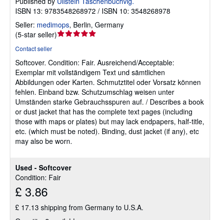
Published by
Ullstein Taschenbuchvlg.
ISBN 13: 9783548268972 / ISBN 10: 3548268978
Seller:
medimops
,
Berlin, Germany
Seller
(
5-star seller
)
rating
Contact seller
5
Softcover.
Condition: Fair.
Ausreichend/Acceptable:
out
Exemplar mit vollständigem Text und sämtlichen
of
Abbildungen oder Karten. Schmutztitel oder Vorsatz können
5
fehlen. Einband bzw. Schutzumschlag weisen unter
stars
Umständen starke Gebrauchsspuren auf. / Describes a book
or dust jacket that has the complete text pages (including
those with maps or plates) but may lack endpapers, half-title,
etc. (which must be noted). Binding, dust jacket (if any), etc
may also be worn.
Used - Softcover
Condition: Fair
£ 3.86
£ 17.13 shipping from Germany to U.S.A.