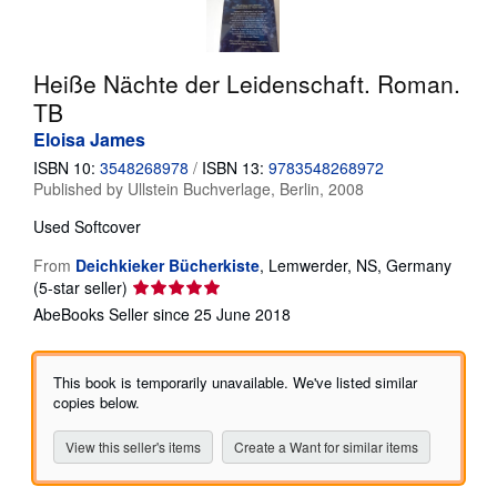
Help
CLOSE
Heiße Nächte der Leidenschaft. Roman.
TB
Eloisa James
ISBN 10:
3548268978
/
ISBN 13:
9783548268972
Published by
Ullstein Buchverlage, Berlin, 2008
Used
Softcover
From
Deichkieker Bücherkiste
,
Lemwerder, NS, Germany
Seller
(5-star seller)
rating
AbeBooks Seller since 25 June 2018
5
out
of
This book is temporarily unavailable. We've listed similar
5
copies below.
stars
View this seller's items
Create a Want for similar items