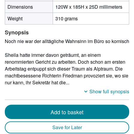
120
Dimensions
120W x 185H x 25D millimeters
milli
Weight
310 grams
width
by
Synopsis
185
milli
Noch nie war der alltägliche Wahnsinn im Büro so komisch
heigh
by
Sheila hatte immer davon geträumt, an einem
25
renommierten Gericht zu arbeiten. Doch schon am ersten
milli
Arbeitstag entpuppt sich dieser Traum als Alptraum. Die
depth
machtbesessene Richterin Friedman provoziert sie, wo sie
nur kann, ihr Sekretär hat die...
Show full synopsis
Add to basket
Save for Later