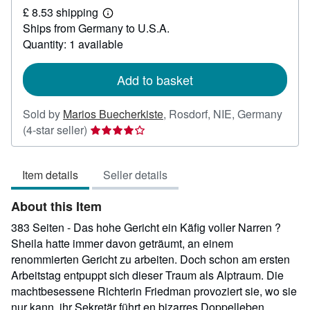
£ 8.53 shipping
1.77
Learn
Ships from Germany to U.S.A.
more
about
Quantity: 1 available
shipping
rates
Add to basket
Sold by
Marios Buecherkiste
,
Rosdorf, NIE, Germany
Seller
(4-star seller)
rating
4
Item details
Seller details
out
of
About this Item
5
stars
383 Seiten - Das hohe Gericht ein Käfig voller Narren ?
Sheila hatte immer davon geträumt, an einem
renommierten Gericht zu arbeiten. Doch schon am ersten
Arbeitstag entpuppt sich dieser Traum als Alptraum. Die
machtbesessene Richterin Friedman provoziert sie, wo sie
nur kann, ihr Sekretär führt en bizarres Doppelleben...