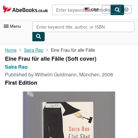
Skip to main content
AbeBooks.co.uk
GBP
Sign in
Site
shopping
preferences
Menu
My Account
Home
Saira Rao
Eine Frau für alle Fälle
Eine Frau für alle Fälle (Soft cover)
My Purchases
Saira Rao
Advanced Search
Published by
Wilhelm Goldmann, München, 2008
First Edition
Browse Collections
Rare Books
Art & Collectables
Textbooks
Sellers
Start Selling