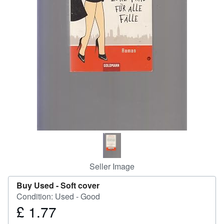
Help
CLOSE
Seller Image
Buy Used -
Soft cover
Condition: Used - Good
£ 1.77
Price
£