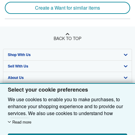
Create a Want for similar items
BACK TO TOP
Shop With Us
Sell With Us
Advanced Search
About Us
Browse Collections
Start Selling
Select your cookie preferences
Find Help
My Account
Join Our Affiliate Programme
About AbeBooks
We use cookies to enable you to make purchases, to
Other AbeBooks Companies
My Orders
Book Buyback
Media
Help
enhance your shopping experience and to provide our
Follow AbeBooks
View Basket
Refer a seller
Careers
Customer Service
AbeBooks.com
services. We also use cookies to understand how
customers use our services (for example, by measuring
Read more
Privacy Policy
AbeBooks.de
site visits) so we can make improvements. If you agree,
we'll also use third-party cookies to show relevant
Cookie Preferences
AbeBooks.fr