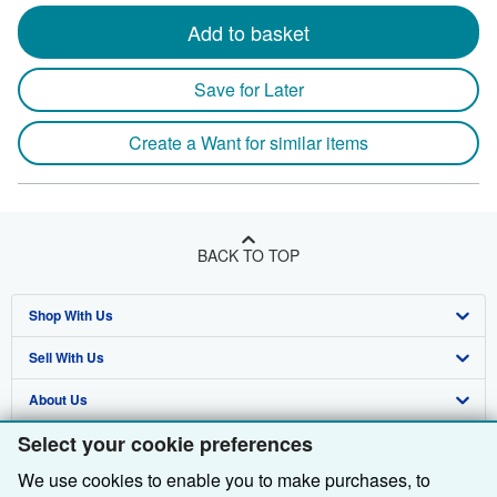
Add to basket
Save for Later
Create a Want for similar items
BACK TO TOP
Shop With Us
Sell With Us
Advanced Search
About Us
Browse Collections
Start Selling
Select your cookie preferences
Find Help
My Account
Join Our Affiliate Programme
About AbeBooks
We use cookies to enable you to make purchases, to
Other AbeBooks Companies
My Orders
Book Buyback
Media
Help