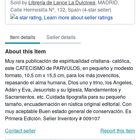
Sold by
Librería de Lance La Dulcinea
,
MADRID,
Seller
Calle Hermosilla Nº, 132, Spain
(4-star seller)
rating
4
out
Item details
Seller details
of
5
About this Item
stars
Muy rara publicación de espiritualidad cristiana- católica,
este CATECISMO de PARVULOS, en pequeño y modesto
formato, 10,5 cm x 15,5 cm, para los más jovencitos,
repasando el alma humana, Dios uno y trino, los Angeles,
Adán y Eva, Jesucristo y su Iglesia, Mandamientos y
Sacramentos. etc. Cuidada tipografía para su pequeño
tamaño, encuadernación en rústica original editorial. Con
muy aceptable Buen estado general de conservación. Es
Primera Edición.
Seller Inventory # 009107
Contact seller
Report this item