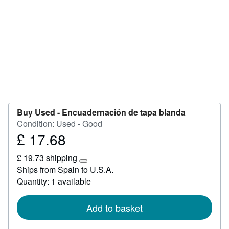
Help
CLOSE
Buy Used -
Encuadernación de tapa blanda
Condition: Used - Good
£ 17.68
Price
£
£ 19.73 shipping
17.68
Learn
Ships from Spain to U.S.A.
more
Quantity: 1 available
about
shipping
rates
Add to basket