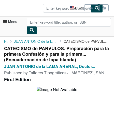
Skip to main content
AbeBooks.co.uk
GBP
Sign in
Site
shopping
preferences
Menu
My Account
Home
JUAN ANTONIO de la LAMA ARENAL, Doctor en Sagrada Teología.
CATECISMO de PARVULOS. Preparación para la primera Confesión y ...
CATECISMO de PARVULOS. Preparación para la
My Purchases
primera Confesión y para la primera...
Advanced Search
(Encuadernación de tapa blanda)
JUAN ANTONIO de la LAMA ARENAL, Doctor...
Browse Collections
Published by
Talleres Tipográficos J. MARTINEZ., SANTANDER, 1945
Rare Books
First Edition
Art & Collectables
Textbooks
Sellers
Start Selling