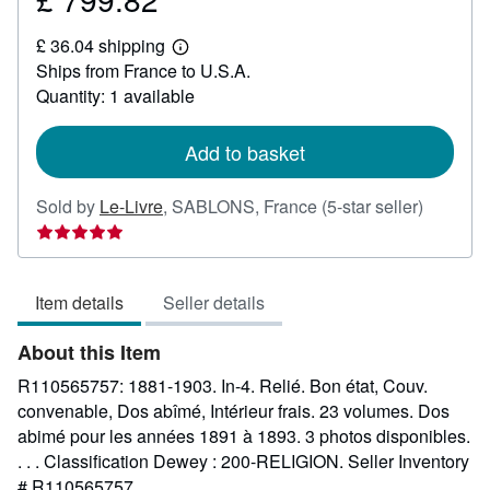
£
£ 36.04 shipping
799.82
Learn
Ships from France to U.S.A.
more
about
Quantity: 1 available
shipping
rates
Add to basket
Seller
Sold by
Le-Livre
,
SABLONS, France
(5-star seller)
rating
5
out
Item details
Seller details
of
5
About this Item
stars
R110565757: 1881-1903. In-4. Relié. Bon état, Couv.
convenable, Dos abîmé, Intérieur frais. 23 volumes. Dos
abimé pour les années 1891 à 1893. 3 photos disponibles.
. . . Classification Dewey : 200-RELIGION.
Seller Inventory
# R110565757