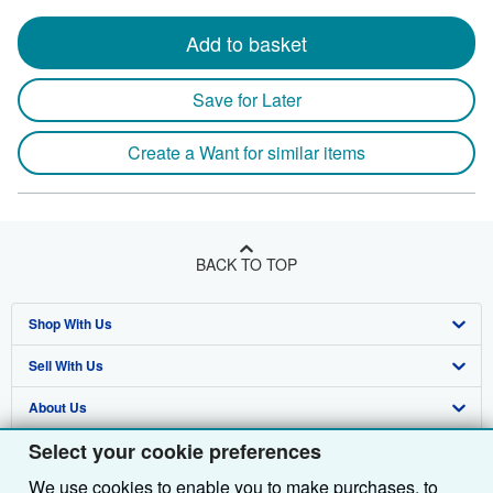
Add to basket
Save for Later
Create a Want for similar items
BACK TO TOP
Shop With Us
Sell With Us
Advanced Search
About Us
Browse Collections
Start Selling
Select your cookie preferences
Find Help
My Account
Join Our Affiliate Programme
About AbeBooks
We use cookies to enable you to make purchases, to
Other AbeBooks Companies
My Orders
Book Buyback
Media
Help