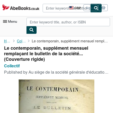
Skip to main content
AbeBooks.co.uk
GBP
Sign in
Site
shopping
preferences
Menu
My Account
Home
Collectif
Le contemporain, supplément mensuel remplaçant le bulletin de la...
Le contemporain, supplément mensuel
My Purchases
remplaçant le bulletin de la société...
Advanced Search
(Couverture rigide)
Collectif
Browse Collections
Published by
Au siège de la société générale d'éducation et d'enseignement 1881-1903, 1881
Rare Books
Art & Collectables
Textbooks
Sellers
Start Selling