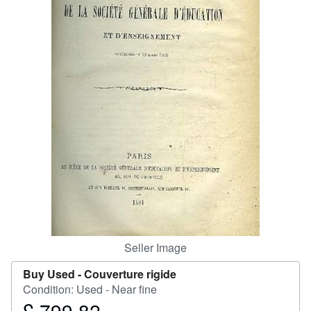
Help
CLOSE
Seller Image
Buy Used -
Couverture rigide
Condition: Used - Near fine
£ 799.82
Price